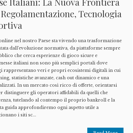
e Italiani: La Nuova Frontiera
a Regolamentazione, Tecnologia
ortiva
 online nel nostro Paese sta vivendo una trasformazione
ntata dall'evoluzione normativa, da piattaforme sempre
ubblico che cerca esperienze di gioco sicure e
mmesse italiani non sono più semplici portali dove
i rappresentano veri e propri ecosistemi digitali in cui
ing, statistiche avanzate, cash out dinamico e una
zzati. In un mercato così ricco di offerte, orientarsi
 distinguere gli operatori affidabili da quelli che
cenza, tutelando al contempo il proprio bankroll e la
ta guida approfondiremo ogni aspetto utile a
nano i siti sc...