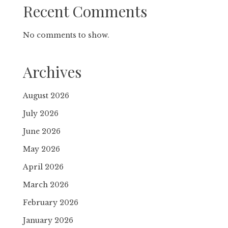
Recent Comments
No comments to show.
Archives
August 2026
July 2026
June 2026
May 2026
April 2026
March 2026
February 2026
January 2026