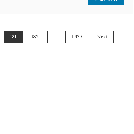
Read More
181
182
…
1,979
Next