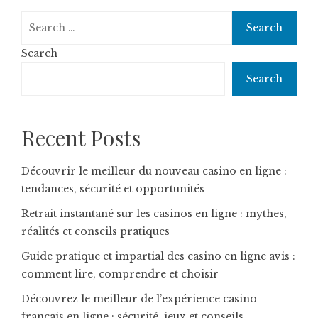
Search
for:
Search
Search
Recent Posts
Découvrir le meilleur du nouveau casino en ligne :
tendances, sécurité et opportunités
Retrait instantané sur les casinos en ligne : mythes,
réalités et conseils pratiques
Guide pratique et impartial des casino en ligne avis :
comment lire, comprendre et choisir
Découvrez le meilleur de l’expérience casino
français en ligne : sécurité, jeux et conseils