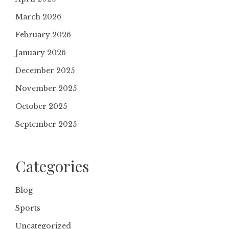
March 2026
February 2026
January 2026
December 2025
November 2025
October 2025
September 2025
Categories
Blog
Sports
Uncategorized