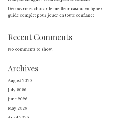
Découvrir et choisir le meilleur casino en ligne :
guide complet pour jouer en toute confiance
Recent Comments
No comments to show.
Archives
August 2026
July 2026
June 2026
May 2026
April 2026