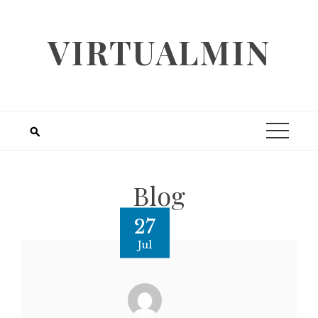
Skip
to
VIRTUALMIN
content
Blog
27
Jul