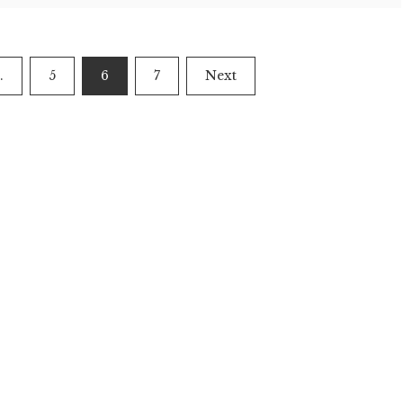
…
5
6
7
Next