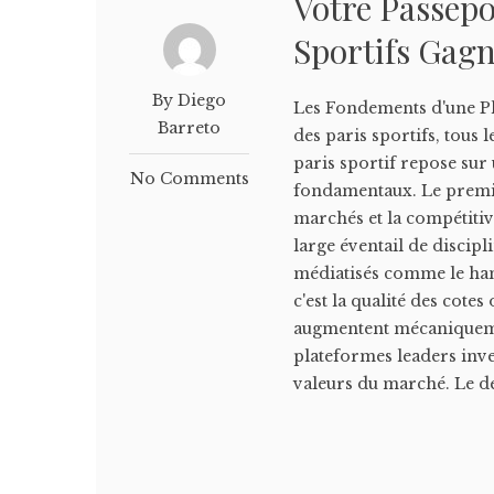
Votre Passepo
Sportifs Gag
By Diego
Les Fondements d'une Pl
Barreto
des paris sportifs, tous 
paris sportif repose sur
No Comments
fondamentaux. Le premier,
marchés et la compétitiv
large éventail de discipl
médiatisés comme le hand
c'est la qualité des cotes
augmentent mécaniquemen
plateformes leaders inv
valeurs du marché. Le d