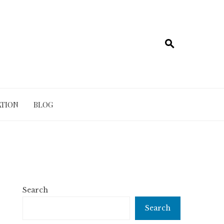
TION
BLOG
Search
Search