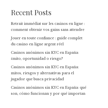
Recent Posts
Retrait immédiat sur les casinos en ligne :
comment obtenir vos gains sans attendre
Jouer en toute confiance : guide complet
du casino en ligne argent réel
Casinos anónimos sin KYC en España:
¿mito, oportunidad o riesgo?
Casinos anónimos sin KYC en España:
mitos, riesgos y alternativas para el
jugador que busca privacidad
Casinos anónimos sin KYC en España: qué
son, cómo funcionan y por qué importan