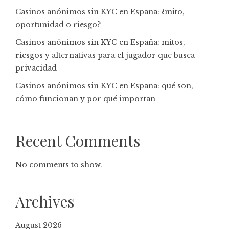
Casinos anónimos sin KYC en España: ¿mito,
oportunidad o riesgo?
Casinos anónimos sin KYC en España: mitos,
riesgos y alternativas para el jugador que busca
privacidad
Casinos anónimos sin KYC en España: qué son,
cómo funcionan y por qué importan
Recent Comments
No comments to show.
Archives
August 2026