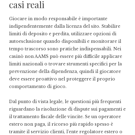
casi reali
Giocare in modo responsabile è importante
indipendentemente dalla licenza del sito. Stabilire
limiti di deposito e perdita, utilizzare opzioni di
autoesclusione quando disponibili e monitorare il
tempo trascorso sono pratiche indispensabili. Nei
casinò non AAMS può essere più difficile applicare
limiti nazionali o trovare strumenti specifici per la
prevenzione della dipendenza, quindi il giocatore
deve essere proattivo nel proteggere il proprio
comportamento di gioco.
Dal punto di vista legale, le questioni più frequenti
riguardano la risoluzione di dispute sui pagamenti e
il trattamento fiscale delle vincite. Se un operatore
estero non paga, il ricorso più rapido spesso è
tramite il servizio clienti, l’ente regolatore estero o