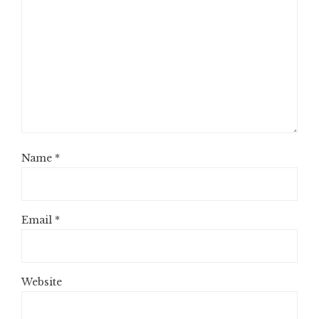
Name
*
Email
*
Website