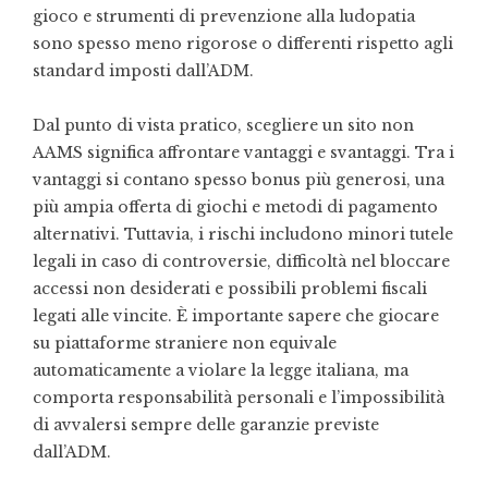
gioco e strumenti di prevenzione alla ludopatia
sono spesso meno rigorose o differenti rispetto agli
standard imposti dall’ADM.
Dal punto di vista pratico, scegliere un sito non
AAMS significa affrontare vantaggi e svantaggi. Tra i
vantaggi si contano spesso bonus più generosi, una
più ampia offerta di giochi e metodi di pagamento
alternativi. Tuttavia, i rischi includono minori tutele
legali in caso di controversie, difficoltà nel bloccare
accessi non desiderati e possibili problemi fiscali
legati alle vincite. È importante sapere che giocare
su piattaforme straniere non equivale
automaticamente a violare la legge italiana, ma
comporta responsabilità personali e l’impossibilità
di avvalersi sempre delle garanzie previste
dall’ADM.