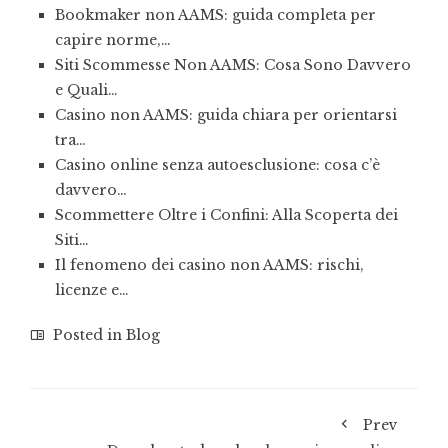
Bookmaker non AAMS: guida completa per
capire norme,…
Siti Scommesse Non AAMS: Cosa Sono Davvero
e Quali…
Casino non AAMS: guida chiara per orientarsi
tra…
Casino online senza autoesclusione: cosa c’è
davvero…
Scommettere Oltre i Confini: Alla Scoperta dei
Siti…
Il fenomeno dei casino non AAMS: rischi,
licenze e…
Posted in
Blog
Prev