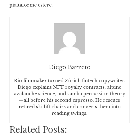
piattaforme estere.
Diego Barreto
Rio filmmaker turned Zürich fintech copywriter.
Diego explains NFT royalty contracts, alpine
avalanche science, and samba percussion theory
—all before his second espresso. He rescues
retired ski lift chairs and converts them into
reading swings.
Related Posts: