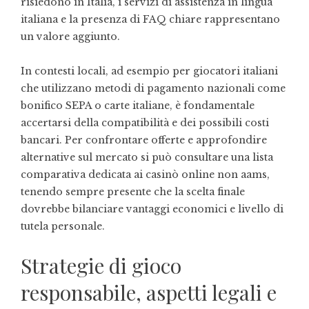
risiedono in Italia, i servizi di assistenza in lingua
italiana e la presenza di FAQ chiare rappresentano
un valore aggiunto.
In contesti locali, ad esempio per giocatori italiani
che utilizzano metodi di pagamento nazionali come
bonifico SEPA o carte italiane, è fondamentale
accertarsi della compatibilità e dei possibili costi
bancari. Per confrontare offerte e approfondire
alternative sul mercato si può consultare una lista
comparativa dedicata ai
casinò online non aams
,
tenendo sempre presente che la scelta finale
dovrebbe bilanciare vantaggi economici e livello di
tutela personale.
Strategie di gioco
responsabile, aspetti legali e