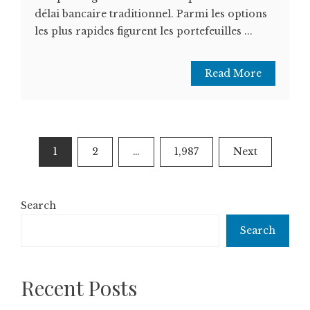
délai bancaire traditionnel. Parmi les options
les plus rapides figurent les portefeuilles ...
Read More
Posts
1
2
…
1,987
Next
pagination
Search
Search
Recent Posts