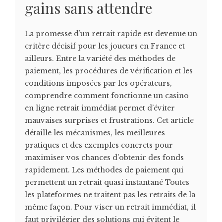
gains sans attendre
La promesse d’un retrait rapide est devenue un
critère décisif pour les joueurs en France et
ailleurs. Entre la variété des méthodes de
paiement, les procédures de vérification et les
conditions imposées par les opérateurs,
comprendre comment fonctionne un casino
en ligne retrait immédiat permet d’éviter
mauvaises surprises et frustrations. Cet article
détaille les mécanismes, les meilleures
pratiques et des exemples concrets pour
maximiser vos chances d’obtenir des fonds
rapidement. Les méthodes de paiement qui
permettent un retrait quasi instantané Toutes
les plateformes ne traitent pas les retraits de la
même façon. Pour viser un retrait immédiat, il
faut privilégier des solutions qui évitent le