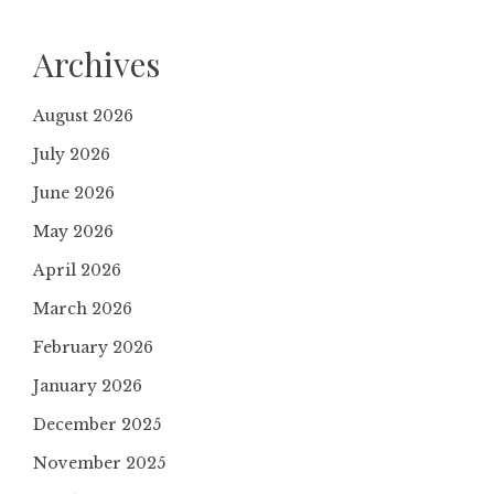
Archives
August 2026
July 2026
June 2026
May 2026
April 2026
March 2026
February 2026
January 2026
December 2025
November 2025