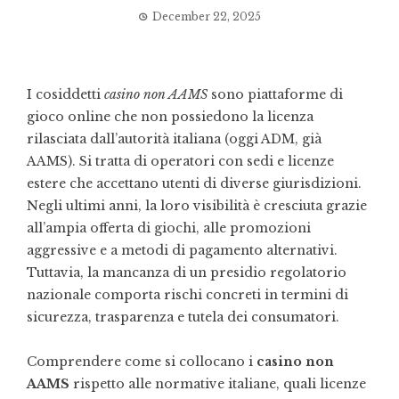
December 22, 2025
I cosiddetti
casino non AAMS
sono piattaforme di
gioco online che non possiedono la licenza
rilasciata dall’autorità italiana (oggi ADM, già
AAMS). Si tratta di operatori con sedi e licenze
estere che accettano utenti di diverse giurisdizioni.
Negli ultimi anni, la loro visibilità è cresciuta grazie
all’ampia offerta di giochi, alle promozioni
aggressive e a metodi di pagamento alternativi.
Tuttavia, la mancanza di un presidio regolatorio
nazionale comporta rischi concreti in termini di
sicurezza, trasparenza e tutela dei consumatori.
Comprendere come si collocano i
casino non
AAMS
rispetto alle normative italiane, quali licenze