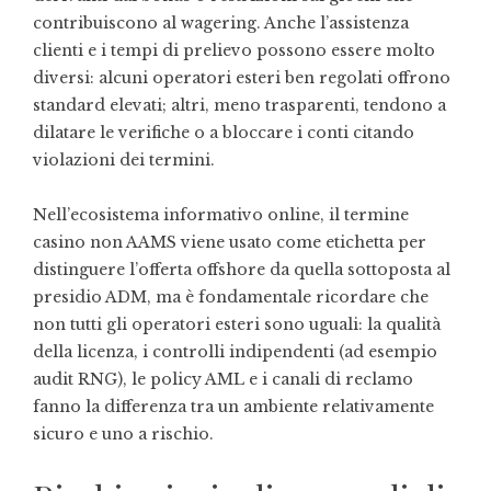
contribuiscono al wagering. Anche l’assistenza
clienti e i tempi di prelievo possono essere molto
diversi: alcuni operatori esteri ben regolati offrono
standard elevati; altri, meno trasparenti, tendono a
dilatare le verifiche o a bloccare i conti citando
violazioni dei termini.
Nell’ecosistema informativo online, il termine
casino non AAMS
viene usato come etichetta per
distinguere l’offerta offshore da quella sottoposta al
presidio ADM, ma è fondamentale ricordare che
non tutti gli operatori esteri sono uguali: la qualità
della licenza, i controlli indipendenti (ad esempio
audit RNG), le policy AML e i canali di reclamo
fanno la differenza tra un ambiente relativamente
sicuro e uno a rischio.