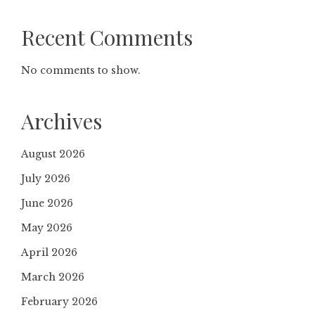
Recent Comments
No comments to show.
Archives
August 2026
July 2026
June 2026
May 2026
April 2026
March 2026
February 2026