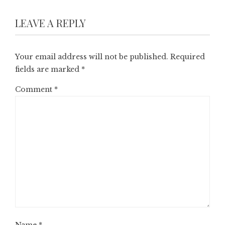
LEAVE A REPLY
Your email address will not be published.
Required
fields are marked
*
Comment
*