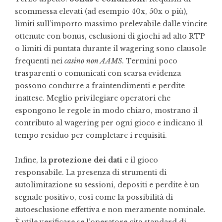
scommessa elevati (ad esempio 40x, 50x o più),
limiti sull’importo massimo prelevabile dalle vincite
ottenute con bonus, esclusioni di giochi ad alto RTP
o limiti di puntata durante il wagering sono clausole
frequenti nei
casino non AAMS
. Termini poco
trasparenti o comunicati con scarsa evidenza
possono condurre a fraintendimenti e perdite
inattese. Meglio privilegiare operatori che
espongono le regole in modo chiaro, mostrano il
contributo al wagering per ogni gioco e indicano il
tempo residuo per completare i requisiti.
Infine, la
protezione dei dati
e il gioco
responsabile. La presenza di strumenti di
autolimitazione su sessioni, depositi e perdite è un
segnale positivo, così come la possibilità di
autoesclusione effettiva e non meramente nominale.