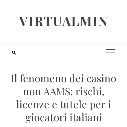
Skip
to
VIRTUALMIN
content
Il fenomeno dei casino
non AAMS: rischi,
licenze e tutele per i
giocatori italiani