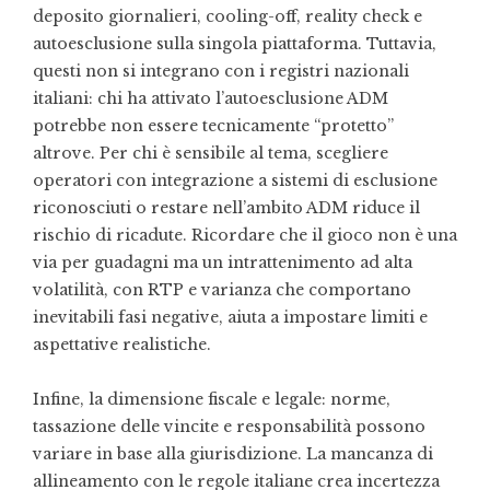
deposito giornalieri, cooling-off, reality check e
autoesclusione sulla singola piattaforma. Tuttavia,
questi non si integrano con i registri nazionali
italiani: chi ha attivato l’autoesclusione ADM
potrebbe non essere tecnicamente “protetto”
altrove. Per chi è sensibile al tema, scegliere
operatori con integrazione a sistemi di esclusione
riconosciuti o restare nell’ambito ADM riduce il
rischio di ricadute. Ricordare che il gioco non è una
via per guadagni ma un intrattenimento ad alta
volatilità, con RTP e varianza che comportano
inevitabili fasi negative, aiuta a impostare limiti e
aspettative realistiche.
Infine, la dimensione fiscale e legale: norme,
tassazione delle vincite e responsabilità possono
variare in base alla giurisdizione. La mancanza di
allineamento con le regole italiane crea incertezza