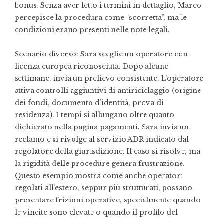
bonus. Senza aver letto i termini in dettaglio, Marco
percepisce la procedura come “scorretta”, ma le
condizioni erano presenti nelle note legali.
Scenario diverso: Sara sceglie un operatore con
licenza europea riconosciuta. Dopo alcune
settimane, invia un prelievo consistente. L’operatore
attiva controlli aggiuntivi di antiriciclaggio (origine
dei fondi, documento d’identità, prova di
residenza). I tempi si allungano oltre quanto
dichiarato nella pagina pagamenti. Sara invia un
reclamo e si rivolge al servizio ADR indicato dal
regolatore della giurisdizione. Il caso si risolve, ma
la rigidità delle procedure genera frustrazione.
Questo esempio mostra come anche operatori
regolati all’estero, seppur più strutturati, possano
presentare frizioni operative, specialmente quando
le vincite sono elevate o quando il profilo del