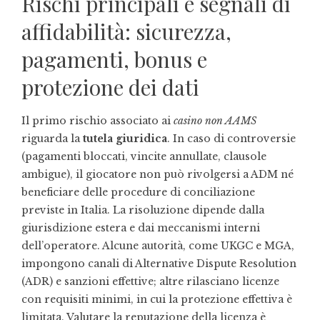
Rischi principali e segnali di
affidabilità: sicurezza,
pagamenti, bonus e
protezione dei dati
Il primo rischio associato ai
casino non AAMS
riguarda la
tutela giuridica
. In caso di controversie
(pagamenti bloccati, vincite annullate, clausole
ambigue), il giocatore non può rivolgersi a ADM né
beneficiare delle procedure di conciliazione
previste in Italia. La risoluzione dipende dalla
giurisdizione estera e dai meccanismi interni
dell’operatore. Alcune autorità, come UKGC e MGA,
impongono canali di Alternative Dispute Resolution
(ADR) e sanzioni effettive; altre rilasciano licenze
con requisiti minimi, in cui la protezione effettiva è
limitata. Valutare la reputazione della licenza è