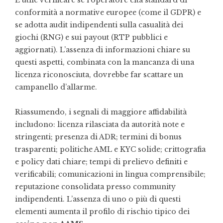
È utile verificare se l’operatore cita standard di
conformità a normative europee (come il GDPR) e
se adotta audit indipendenti sulla casualità dei
giochi (RNG) e sui payout (RTP pubblici e
aggiornati). L’assenza di informazioni chiare su
questi aspetti, combinata con la mancanza di una
licenza riconosciuta, dovrebbe far scattare un
campanello d’allarme.
Riassumendo, i segnali di maggiore affidabilità
includono: licenza rilasciata da autorità note e
stringenti; presenza di ADR; termini di bonus
trasparenti; politiche AML e KYC solide; crittografia
e policy dati chiare; tempi di prelievo definiti e
verificabili; comunicazioni in lingua comprensibile;
reputazione consolidata presso community
indipendenti. L’assenza di uno o più di questi
elementi aumenta il profilo di rischio tipico dei