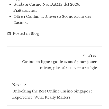
Guida ai Casino Non AAMS del 2026:
Piattaforme…
Oltre i Confini: L'Universo Sconosciuto dei
Casino…
Posted in
Blog
Prev
Casino en ligne : guide avancé pour jouer
mieux, plus sûr et avec stratégie
Next
Unlocking the Best Online Casino Singapore
Experience: What Really Matters