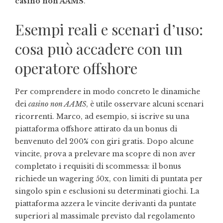
casino non AAMS
.
Esempi reali e scenari d’uso:
cosa può accadere con un
operatore offshore
Per comprendere in modo concreto le dinamiche
dei
casino non AAMS
, è utile osservare alcuni scenari
ricorrenti. Marco, ad esempio, si iscrive su una
piattaforma offshore attirato da un bonus di
benvenuto del 200% con giri gratis. Dopo alcune
vincite, prova a prelevare ma scopre di non aver
completato i requisiti di scommessa: il bonus
richiede un wagering 50x, con limiti di puntata per
singolo spin e esclusioni su determinati giochi. La
piattaforma azzera le vincite derivanti da puntate
superiori al massimale previsto dal regolamento