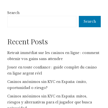
Search
Search
Recent Posts
Retrait immédiat sur les casinos en ligne : comment
obtenir vos gains sans attendre
Jouer en toute confiance : guide complet du casino
en ligne argent réel
Casinos anónimos sin KYC en España: ¿mito,
oportunidad o riesgo?
Casinos anónimos sin KYC en España: mitos,
riesgos y alternativas para el jugador que busca