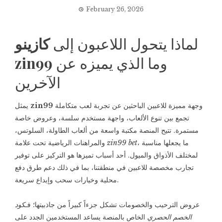
February 26, 2026
لماذا يتحول اللاعبون إلى
كازينو
وما الذي يميزه عن
zin99
الآخرين
وجهة مميزة للاعبين الباحثين عن تجربة لعب متكاملة
zin99
يمثل
تجمع بين تنوع الألعاب، واجهة مستخدم سلسة، وعروض خاصة
مستمرة. تتيح المنصة مكتبة واسعة من ألعاب الطاولة، السلوتس،
، ما يجعلها مناسبة
zin99 bet
والمراهنات الرياضية تحت علامة
لمختلف الأذواق والميول. أحد أسباب تميزها هو التركيز على توفير
تجارب مخصصة للاعبين في منطقتنا، بما في ذلك دعم طرق دفع
محلية وخيارات سحب وإيداع سريعة.
عروض الترحيب والخصومات تشكل جزءاً كبيراً من جاذبيتها؛ فـ
كود
الخصم الحصري
الخاص بالمنصة يساعد المستخدمين الجدد على