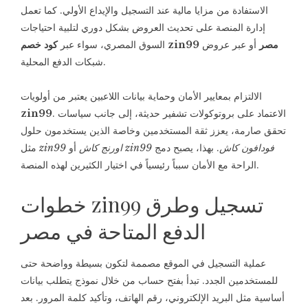
الاستفادة من مزايا مالية عند التسجيل والإيداع الأولي. كما تعمل
إدارة المنصة على تحديث العروض بشكل دوري لتلبية احتياجات
كود خصم zin99 مصر
أو عبر عروض
السوق المصري، سواء عبر
شبكات الدفع المحلية.
الالتزام بمعايير الأمان وحماية بيانات اللاعبين يعتبر من أولويات
. الاعتماد على بروتوكولات تشفير حديثة، إلى جانب سياسات
zin99
تحقق صارمة، يعزز ثقة المستخدمين وخاصة الذين يستخدمون حلول
zin99 فودافون كاش
. بهذا، يصبح دمج
أو
zin99 اورنج كاش
مثل
الراحة مع الأمان سبباً رئيسياً في اختيار الكثيرين لهذه المنصة.
zin99 تسجيل
وطرق
خطوات
الدفع المتاحة في مصر
عملية التسجيل في الموقع مصممة لتكون بسيطة وواضحة حتى
للمستخدمين الجدد. تبدأ بفتح حساب من خلال نموذج يتطلب بيانات
أساسية مثل البريد الإلكتروني، رقم الهاتف، وتأكيد كلمة المرور. بعد