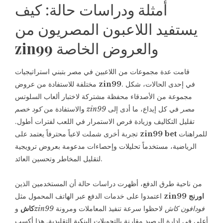
أمثلة ودراسات حالة: كيف
يستفيد اللاعبون المصريون من
والعروض الخاصة
zin99
قامت عدة مجموعات من اللاعبين في مصر بتبني استراتيجيات
. في إحدى الحالات، شكل
zin99
مختلفة للاستفادة من عروض
مجموعة من الأصدقاء محفظة مشتركة لاختبار ألعاب السلوتس
كود خصم zin99 مصر
في كل إيداع، ما أدى إلى
والاستفادة من
تقليل التكاليف وزيادة فرص الاستمرار في اللعب لفترات أطول.
للمراهنات
zin99 bet
تجربة أخرى شملت لاعباً محترفاً يعتمد على
الرياضية، مستخدماً تحليلات وإحصاءات مدعومة بعروض ترويجية
لتقليل المخاطر وتحسين العائد.
من ناحية طرق الدفع، أظهرت دراسات حالة أن المستخدمين الذين
zin99 اورنج
اعتمدوا على خدمات الدفع عبر الهاتف المحمول مثل
zin99 فودافون كاش
لاحظوا سرعة تنفيذ المعاملات ومرونة
كاش
و
أعلى في إدارة الرصيد مقارنة بالتحويلات البنكية التقليدية. هذا أكسب