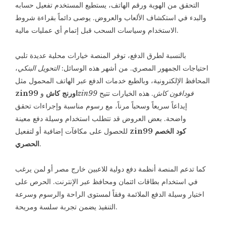
التحقق من الهوية ورقم الهاتف، يستطيع المستخدم تفعيل حسابه
والبدء في استكشاف الألعاب والعروض. يوصى دائماً بقراءة شروط
الاستخدام وسياسات السحب قبل إتمام أي عمليات مالية.
بالنسبة لطرق الدفع، توفر المنصة خيارات محلية عديدة تلبي
احتياجات الجمهور المصري. من أشهر هذه الوسائل:
التحويل البنكي
،
المحافظ الإلكترونية، وبالطبع خدمات الدفع عبر الهاتف المحمول مثل
zin99 فودافون كاش
. هذه الخيارات تتيح
zin99 اورنج كاش
و
إيداعاً سريعاً وسحباً مرناً، مع رسوم مناسبة وإجراءات تحقق
واضحة. بعض العروض قد تتطلب استخدام وسيلة دفع معينة
zin99 كود الخصم
للحصول على مكافآت إضافية أو لتفعيل
.
الحصري
كما تدعم المنصة أنظمة دفع دولية للاعبين خارج مصر أو لمن يرغب
في استخدام بطاقات ائتمان ومحافظ عبر الإنترنت. الحرص على
اختيار وسيلة الدفع الملائمة وفقاً لمستوى الراحة والرسوم وسرعة
التنفيذ يضمن تجربة سلسة ومريحة.