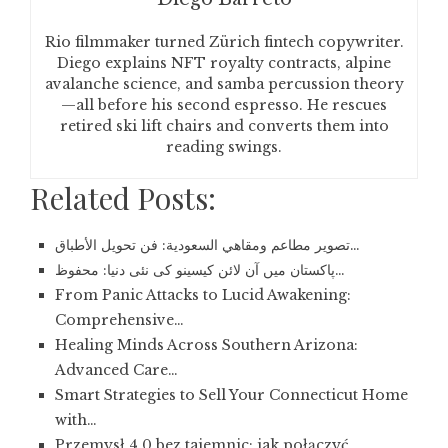
Rio filmmaker turned Zürich fintech copywriter.
Diego explains NFT royalty contracts, alpine
avalanche science, and samba percussion theory
—all before his second espresso. He rescues
retired ski lift chairs and converts them into
reading swings.
Related Posts:
تصوير مطاعم ومقاهي السعودية: فن تحويل الأطباق…
پاکستان میں آن لائن کیسینو کی نئی دنیا: محفوظ…
From Panic Attacks to Lucid Awakening:
Comprehensive…
Healing Minds Across Southern Arizona:
Advanced Care…
Smart Strategies to Sell Your Connecticut Home
with…
Przemysł 4.0 bez tajemnic: jak połączyć