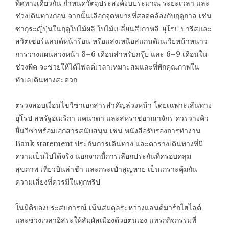
ทิศทางเดียวกัน กำหนดวัตถุประสงค์งบประมาณ ระยะเวลา และ
ช่วงเดินทางก่อน จากนั้นเลือกจุดหมายที่สอดคล้องกับฤดูกาล เช่น
ซากุระญี่ปุ่นในฤดูใบไม้ผลิ ใบไม้เปลี่ยนสีเกาหลี-ยุโรป ปารีสและ
สวิตเซอร์แลนด์หน้าร้อน หรือแสงเหนือสแกนดิเนเวียหน้าหนาว
การวางแผนล่วงหน้า 3–6 เดือนสำหรับกรุ๊ป และ 6–9 เดือนใน
ช่วงพีค จะช่วยให้ได้ไฟลต์เวลาเหมาะสมและที่พักคุณภาพใน
ทำเลเดินทางสะดวก
ตรวจสอบเงื่อนไขวีซ่าเอกสารสำคัญล่วงหน้า โดยเฉพาะเส้นทาง
ยุโรป สหรัฐอเมริกา แคนาดา และสหราชอาณาจักร ควรวางคิว
ยื่นวีซ่าพร้อมเอกสารสนับสนุน เช่น หนังสือรับรองการทำงาน
Bank statement ประกันการเดินทาง และตารางเดินทางที่มี
ความเป็นไปได้จริง นอกจากนี้การเลือกประกันที่ครอบคลุม
สุขภาพ เที่ยวบินล่าช้า และกระเป๋าสูญหาย เป็นเกราะคุ้มกัน
ความเสี่ยงที่ควรมีในทุกทริป
ในมิติของประสบการณ์ เน้นสมดุลระหว่างแลนด์มาร์กไฮไลต์
และช่วงเวลาอิสระให้สัมผัสเมืองด้วยตนเอง แทรกกิจกรรมที่