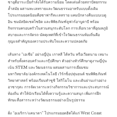
ซาอุดีอาระเบียกำลังได้รับความนิยม โดดเด่นด้วยสถาปัตยกรรม
ล้ำสมัย ผสานทะเลทรายและวัฒนธรรมอาหรับแบบดั้งเดิม
โปรแกรมยอดนิยมคือซาฟารีทะเลทราย แคมป์กลางคืนแบบเบดู
อิน ชมมัสยิดเชคไซยิด และพิพิธภัณฑ์ลูฟวร์อาบูดาบี พร้อม
กิจกรรมครอบครัวในสวนสนุกระดับโลก การเลือกเวลาที่อุณหภูมิ
สบายและการจัดรถ-มัคคุเทศก์ที่เข้าใจวัฒนธรรมท้องถิ่นคือ
กุญแจสำคัญของความประทับใจและความปลอดภัย
เส้นทาง “เอเชีย” อย่างญี่ปุ่น เกาหลี ไต้หวัน หรือเวียดนาม เหมาะ
สำหรับทั้งครอบครัวและกรุ๊ปศึกษา ตัวอย่างทัวร์ศึกษาดูงานญี่ปุ่น
เน้น STEM และวัฒนธรรม ผสมผสานการเยี่ยมชม
มหาวิทยาลัย/องค์กรเทคโนโลยี เวิร์กช็อปหุ่นยนต์ ชมพิพิธภัณฑ์
วิทยาศาสตร์ พร้อมเรียนทำซูชิ ใส่กิโมโน และเดินย่านเก่าอย่าง
อาซากุสะ การจัดเวลาระหว่างกิจกรรมวิชาการและประสบการณ์
ท้องถิ่น ทำให้นักเรียนได้ทั้งความรู้และความสนุก เพิ่มการฝึก
ทักษะสื่อสารระหว่างวัฒนธรรมอย่างเป็นรูปธรรม
ฝั่ง “อเมริกา/แคนาดา” โปรแกรมยอดฮิตได้แก่ West Coast