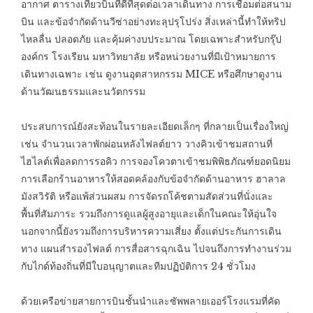
อากาศ ตารางเที่ยวบินที่ดีที่สุดต่อเวลาเดินทาง การเชื่อมต่อสนาม
บิน และข้อจำกัดด้านวีซ่าอย่างทะลุปรุโปร่ง สิ่งเหล่านี้ทำให้ทริป
ไหลลื่น ปลอดภัย และคุ้มค่างบประมาณ โดยเฉพาะสำหรับกรุ๊ป
องค์กร โรงเรียน มหาวิทยาลัย หรือหน่วยงานที่มีเป้าหมายการ
เดินทางเฉพาะ เช่น ดูงานอุตสาหกรรม MICE หรือศึกษาดูงาน
ด้านวัฒนธรรมและนวัตกรรม
ประสบการณ์ยังสะท้อนในรายละเอียดเล็กๆ ที่กลายเป็นเรื่องใหญ่
เช่น จำนวนเวลาพักผ่อนหลังไฟลต์ยาว วางคิวเข้าชมสถานที่
ไฮไลต์เพื่อลดการรอคิว การจองโควตาเข้าชมพิพิธภัณฑ์ยอดนิยม
การเลือกร้านอาหารให้สอดคล้องกับข้อจำกัดด้านอาหาร ฮาลาล
มังสวิรัติ หรือแพ้ส่วนผสม การจัดรถโค้ชตามสัดส่วนที่นั่งและ
พื้นที่สัมภาระ รวมถึงการดูแลผู้สูงอายุและเด็กในคณะให้อุ่นใจ
นอกจากนี้ยังรวมถึงการบริหารความเสี่ยง ตั้งแต่ประกันการเดิน
ทาง แผนสำรองไฟลต์ การสื่อสารฉุกเฉิน ไปจนถึงการทำงานร่วม
กับไกด์ท้องถิ่นที่มีใบอนุญาตและทีมปฏิบัติการ 24 ชั่วโมง
ด้วยเครือข่ายสายการบินชั้นนำและซัพพลายเออร์โรงแรมที่คัด