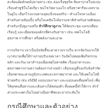
สะท้อนอัตลักษณ์ปลายทาง เช่น ล่องเรือซุยริค ชิมทาปาสในสเปน
เรียนทำซูชิในโตเกียว ชมโชว์ฟลาเมงโก หรือซาฟารีทะเลทราย
ในดูไบ เลือกโรงแรมตามจุดแข็งของทริป—ทำเลใจกลางเมือง
สำหรับสายช้อปปิ้ง หรือโลเคชันใกล้ธรรมชาติสำหรับสายพักผ่อน
สำหรับกรุ๊ปดูงานหรือ
ทัวร์ศึกษาดูงาน
ให้จัดประชุม แลกเปลี่ยน
เรียนรู้ และเยี่ยมชมองค์กรที่ตรงกับสาขา เช่น เทคโนโลยี
สุขภาพ การศึกษา หรือพลังงานสะอาด
การบริหารเวลาเป็นปัจจัยชี้ชะตาความราบรื่น ควรจัดวันแรกให้
เบาสบายเพื่อให้ร่างกายปรับเขตเวลา วันถัดไปค่อยเพิ่มกิจกรรม
หลัก และกันเวลาสำรองเผื่อเหตุไม่คาดคิด เรื่องอาหารและ
สุขภาพควรถามความต้องการล่วงหน้า เลือกเมนูที่รองรับข้อจำกัด
เลือกพาหนะตามภูมิประเทศและสภาพอากาศ และใช้เทคโนโลยี
ช่วยทริป เช่น eSIM แอปแปลภาษา และแอปแผนที่ออฟไลน์ เพื่อ
ให้ทุกคนสื่อสารและเดินทางได้คล่องตัว ทั้งหมดนี้ทำให้การ
ทัวร์
ต่างประเทศ
เป็นไปอย่างมืออาชีพและน่าประทับใจ
กรณีศึกษาและตัวอย่าง