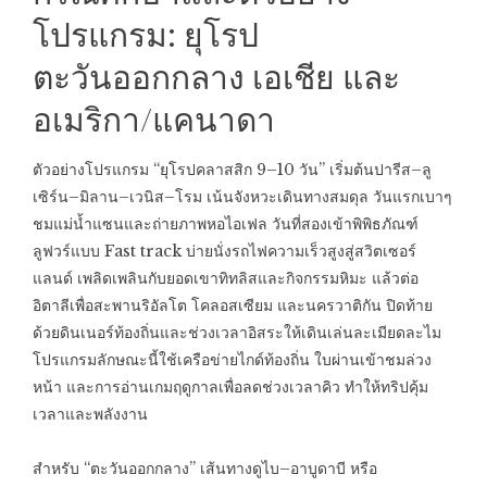
โปรแกรม: ยุโรป
ตะวันออกกลาง เอเชีย และ
อเมริกา/แคนาดา
ตัวอย่างโปรแกรม “ยุโรปคลาสสิก 9–10 วัน” เริ่มต้นปารีส–ลู
เซิร์น–มิลาน–เวนิส–โรม เน้นจังหวะเดินทางสมดุล วันแรกเบาๆ
ชมแม่น้ำแซนและถ่ายภาพหอไอเฟล วันที่สองเข้าพิพิธภัณฑ์
ลูฟวร์แบบ Fast track บ่ายนั่งรถไฟความเร็วสูงสู่สวิตเซอร์
แลนด์ เพลิดเพลินกับยอดเขาทิทลิสและกิจกรรมหิมะ แล้วต่อ
อิตาลีเพื่อสะพานริอัลโต โคลอสเซียม และนครวาติกัน ปิดท้าย
ด้วยดินเนอร์ท้องถิ่นและช่วงเวลาอิสระให้เดินเล่นละเมียดละไม
โปรแกรมลักษณะนี้ใช้เครือข่ายไกด์ท้องถิ่น ใบผ่านเข้าชมล่วง
หน้า และการอ่านเกมฤดูกาลเพื่อลดช่วงเวลาคิว ทำให้ทริปคุ้ม
เวลาและพลังงาน
สำหรับ “ตะวันออกกลาง” เส้นทางดูไบ–อาบูดาบี หรือ