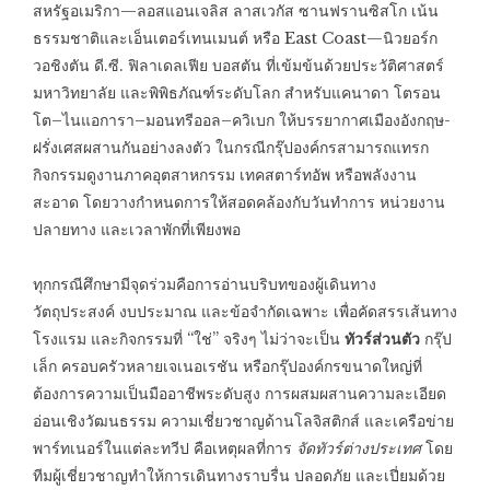
สหรัฐอเมริกา—ลอสแอนเจลิส ลาสเวกัส ซานฟรานซิสโก เน้น
ธรรมชาติและเอ็นเตอร์เทนเมนต์ หรือ East Coast—นิวยอร์ก
วอชิงตัน ดี.ซี. ฟิลาเดลเฟีย บอสตัน ที่เข้มข้นด้วยประวัติศาสตร์
มหาวิทยาลัย และพิพิธภัณฑ์ระดับโลก สำหรับแคนาดา โตรอน
โต–ไนแอการา–มอนทรีออล–ควิเบก ให้บรรยากาศเมืองอังกฤษ-
ฝรั่งเศสผสานกันอย่างลงตัว ในกรณีกรุ๊ปองค์กรสามารถแทรก
กิจกรรมดูงานภาคอุตสาหกรรม เทคสตาร์ทอัพ หรือพลังงาน
สะอาด โดยวางกำหนดการให้สอดคล้องกับวันทำการ หน่วยงาน
ปลายทาง และเวลาพักที่เพียงพอ
ทุกกรณีศึกษามีจุดร่วมคือการอ่านบริบทของผู้เดินทาง
วัตถุประสงค์ งบประมาณ และข้อจำกัดเฉพาะ เพื่อคัดสรรเส้นทาง
โรงแรม และกิจกรรมที่ “ใช่” จริงๆ ไม่ว่าจะเป็น
ทัวร์ส่วนตัว
กรุ๊ป
เล็ก ครอบครัวหลายเจเนอเรชัน หรือกรุ๊ปองค์กรขนาดใหญ่ที่
ต้องการความเป็นมืออาชีพระดับสูง การผสมผสานความละเอียด
อ่อนเชิงวัฒนธรรม ความเชี่ยวชาญด้านโลจิสติกส์ และเครือข่าย
พาร์ทเนอร์ในแต่ละทวีป คือเหตุผลที่การ
จัดทัวร์ต่างประเทศ
โดย
ทีมผู้เชี่ยวชาญทำให้การเดินทางราบรื่น ปลอดภัย และเปี่ยมด้วย