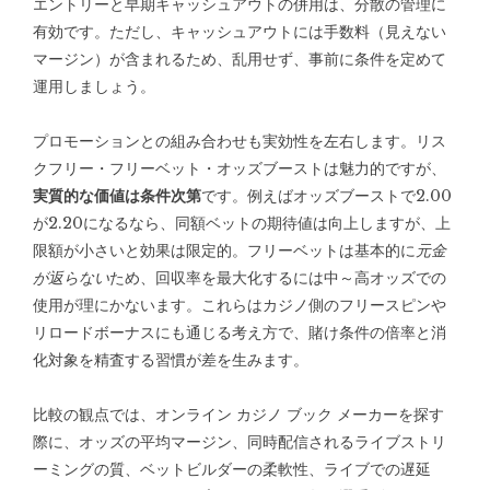
エントリーと早期キャッシュアウトの併用は、分散の管理に
有効です。ただし、キャッシュアウトには手数料（見えない
マージン）が含まれるため、乱用せず、事前に条件を定めて
運用しましょう。
プロモーションとの組み合わせも実効性を左右します。リス
クフリー・フリーベット・オッズブーストは魅力的ですが、
実質的な価値は条件次第
です。例えばオッズブーストで2.00
が2.20になるなら、同額ベットの期待値は向上しますが、上
限額が小さいと効果は限定的。フリーベットは基本的に
元金
が返らない
ため、回収率を最大化するには中～高オッズでの
使用が理にかないます。これらはカジノ側のフリースピンや
リロードボーナスにも通じる考え方で、賭け条件の倍率と消
化対象を精査する習慣が差を生みます。
比較の観点では、
オンライン カジノ ブック メーカー
を探す
際に、オッズの平均マージン、同時配信されるライブストリ
ーミングの質、ベットビルダーの柔軟性、ライブでの遅延