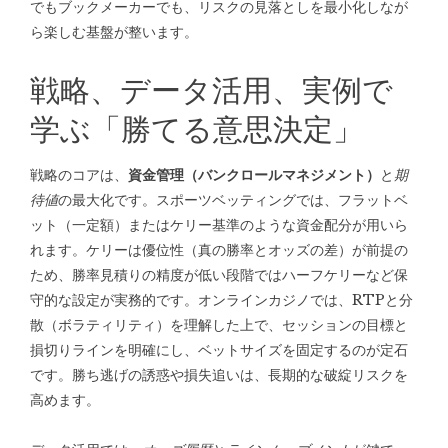
でもブックメーカーでも、リスクの見落としを最小化しなが
ら楽しむ基盤が整います。
戦略、データ活用、実例で
学ぶ「勝てる意思決定」
戦略のコアは、
資金管理（バンクロールマネジメント）
と
期
待値
の最大化です。スポーツベッティングでは、フラットベ
ット（一定額）またはケリー基準のような資金配分が用いら
れます。ケリーは優位性（真の勝率とオッズの差）が前提の
ため、勝率見積りの精度が低い段階ではハーフケリーなど保
守的な設定が実務的です。オンラインカジノでは、RTPと分
散（ボラティリティ）を理解した上で、セッションの目標と
損切りラインを明確にし、ベットサイズを固定するのが定石
です。勝ち逃げの誘惑や損失追いは、長期的な破綻リスクを
高めます。