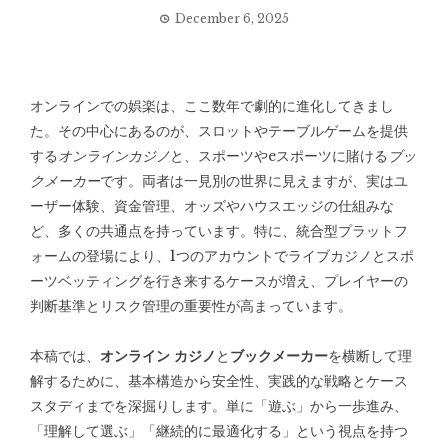
December 6, 2025
オンラインでの娯楽は、ここ数年で劇的に進化してきまし
た。その中心にあるのが、スロットやテーブルゲームを提供
する
オンラインカジノ
と、スポーツやeスポーツに賭ける
ブッ
クメーカー
です。両者は一見別の世界に見えますが、実はユ
ーザー体験、資金管理、オッズやハウスエッジの仕組みな
ど、多くの共通点を持っています。特に、統合型プラットフ
ォームの登場により、1つのアカウントでライブカジノとスポ
ーツベッティングを行き来するケースが増え、プレイヤーの
判断基準とリスク管理の重要性が高まっています。
本稿では、
オンライン カジノ
と
ブックメーカー
を横断して理
解するために、基本構造から安全性、実践的な戦略とケース
スタディまでを深掘りします。単に「遊ぶ」から一歩進み、
「理解して選ぶ」「継続的に最適化する」という視点を持つ