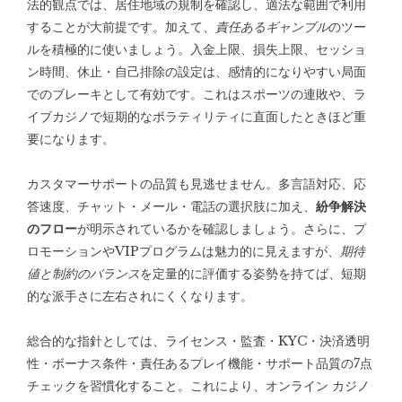
法的観点では、居住地域の規制を確認し、適法な範囲で利用
することが大前提です。加えて、
責任あるギャンブル
のツー
ルを積極的に使いましょう。入金上限、損失上限、セッショ
ン時間、休止・自己排除の設定は、感情的になりやすい局面
でのブレーキとして有効です。これはスポーツの連敗や、ラ
イブカジノで短期的なボラティリティに直面したときほど重
要になります。
カスタマーサポートの品質も見逃せません。多言語対応、応
答速度、チャット・メール・電話の選択肢に加え、
紛争解決
のフロー
が明示されているかを確認しましょう。さらに、プ
ロモーションやVIPプログラムは魅力的に見えますが、
期待
値と制約のバランス
を定量的に評価する姿勢を持てば、短期
的な派手さに左右されにくくなります。
総合的な指針としては、ライセンス・監査・KYC・決済透明
性・ボーナス条件・責任あるプレイ機能・サポート品質の7点
チェックを習慣化すること。これにより、オンライン カジノ