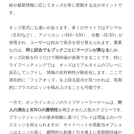
給や最新情報に応じてオッズが常に変動する点がポイントで
す。
オッズ形式にも違いがあります。多くのサイトではデシマル
（2.10など）、アメリカン（+110/-150）、分数（11/10）が
併用され、ユーザーは好みで表示を切り替えられます。重要
なのは、
同じ試合でもブックごとにマージンが異なる
ため、
オッズ比較を行うだけで期待値が改善できることです。特に
ライブベッティングでは、オッズはリアルタイムのプレーに
反応してシフトし、情報の非対称性が顕在化します。ここで
潜在的に「フェアオッズ」を上回る提示が見つかれば、長期
的にプラスのエッジを積み上げることも可能です。
一方で、オンラインカジノのライブディーラーゲームは、
対
人の演出とRNGの透明性
を両立させた人気カテゴリーです。
ブラックジャックの基本戦略に基づくプレイは理論上のハウ
スエッジを抑えられますが、サイドベットや高配当オプショ
ンはエッジが高く、瞬間的な刺激と引き換えに長期期待値が