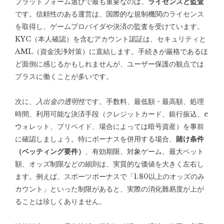
プラットフォーム選びで最も重要なのは、
ライセンスと監査
です。信頼性のある運営は、国際的な規制機関のライセンス
を取得し、ゲームプロバイダや決済の監査を受けています。
KYC（本人確認）を含むアカウント認証は、セキュリティと
AML（資金洗浄対策）に直結します。手続きが厳格であるほ
ど面倒に感じるかもしれませんが、ユーザー保護の観点では
プラスに働くことが多いです。
次に、
入出金の透明性
です。手数料、最低額・最高額、処理
時間、利用可能な決済手段（クレジットカード、銀行振込、e
ウォレット、プリペイド、場合によっては暗号資産）を事前
に確認しましょう。特にボーナスを併用する場合、
賭け条件
（ベッティング要件）
、有効期限、対象ゲーム、最大ベット
額、オッズ制限などの細則は、実質的な価値を大きく左右し
ます。例えば、スポーツボーナスで「1.80以上のオッズのみ
カウント」といった制限があると、実際の消化難易度が上が
ることは珍しくありません。