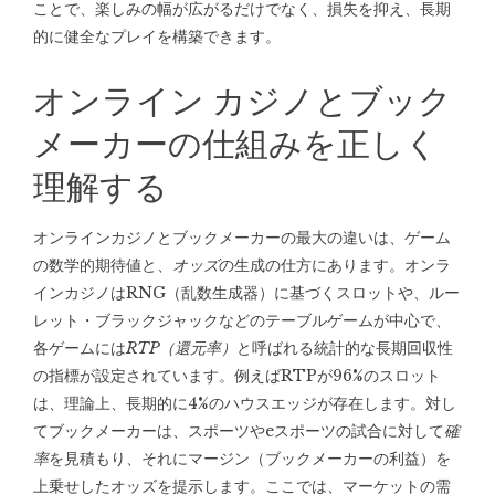
ことで、楽しみの幅が広がるだけでなく、損失を抑え、長期
的に健全なプレイを構築できます。
オンライン カジノとブック
メーカーの仕組みを正しく
理解する
オンラインカジノとブックメーカーの最大の違いは、ゲーム
の数学的期待値と、
オッズ
の生成の仕方にあります。オンラ
インカジノはRNG（乱数生成器）に基づくスロットや、ルー
レット・ブラックジャックなどのテーブルゲームが中心で、
各ゲームには
RTP（還元率）
と呼ばれる統計的な長期回収性
の指標が設定されています。例えばRTPが96%のスロット
は、理論上、長期的に4%のハウスエッジが存在します。対し
てブックメーカーは、スポーツやeスポーツの試合に対して
確
率
を見積もり、それにマージン（ブックメーカーの利益）を
上乗せしたオッズを提示します。ここでは、マーケットの需