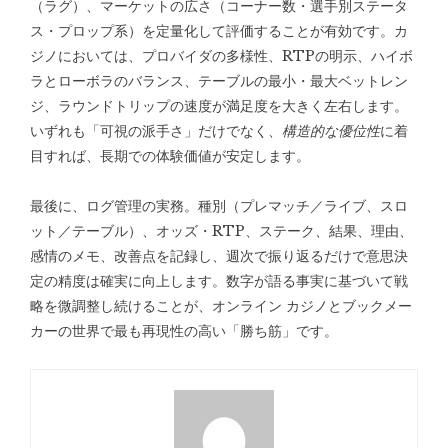
（ラグ）、マーケットの広さ（コーナー数・選手別ステータ
ス・プロップ系）を定量化して評価することが有効です。カ
ジノにおいては、プロバイダの多様性、RTPの明示、ハイボ
ラとローボラのバランス、テーブルの最小・最大ベットレン
ジ、ラウンドトリップの速度が満足度を大きく左右します。
いずれも「可視の派手さ」だけでなく、
構造的な優位性
に着
目すれば、長期での体験価値が安定します。
最後に、ログ管理の実務。種別（プレマッチ／ライブ、スロ
ット／テーブル）、オッズ・RTP、ステーク、結果、理由、
感情のメモ、改善点を記録し、週次で振り返るだけで意思決
定の精度は確実に向上します。数字が語る事実に基づいて戦
略を微調整し続けることが、オンライン カジノとブックメー
カーの世界で最も再現性の高い「勝ち筋」です。