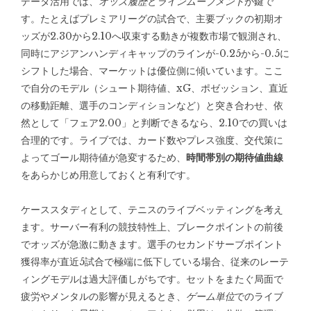
データ活用では、
オッズ履歴
と
ラインムーブメント
が鍵で
す。たとえばプレミアリーグの試合で、主要ブックの初期オ
ッズが2.30から2.10へ収束する動きが複数市場で観測され、
同時にアジアンハンディキャップのラインが-0.25から-0.5に
シフトした場合、マーケットは優位側に傾いています。ここ
で自分のモデル（シュート期待値、xG、ポゼッション、直近
の移動距離、選手のコンディションなど）と突き合わせ、依
然として「フェア2.00」と判断できるなら、2.10での買いは
合理的です。ライブでは、カード数やプレス強度、交代策に
よってゴール期待値が急変するため、
時間帯別の期待値曲線
をあらかじめ用意しておくと有利です。
ケーススタディとして、テニスのライブベッティングを考え
ます。サーバー有利の競技特性上、ブレークポイントの前後
でオッズが急激に動きます。選手のセカンドサーブポイント
獲得率が直近5試合で極端に低下している場合、従来のレーテ
ィングモデルは過大評価しがちです。セットをまたぐ局面で
疲労やメンタルの影響が見えるとき、
ゲーム単位
でのライブ