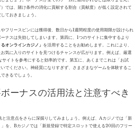
ど）では、賭け条件の消化に貢献する割合（貢献度）が低く設定されて
定しておきましょう。
スやフリースピンには獲得後、数日から1週間程度の使用期限が設けられ
ーナスは失効してしまいます。第四に、1つのサイトに集中するより
きるオンラインカジノ」
を活用することをお勧めします。これにより、
たお気に入りのサイトを見つけるチャンスが広がります。例えば、厳選
なサイトを参考にすると効率的です。第五に、あくまでこれは「お試
ないでください。神経質になりすぎず、さまざまなゲームを体験するこ
見できるでしょう。
要ボーナスの活用法と注意すべき
法と注意点をさらに深掘りしてみましょう。例えば、Aカジノでは「新
倍）」を、Bカジノでは「新規登録で特定スロットで使える20回のフリー