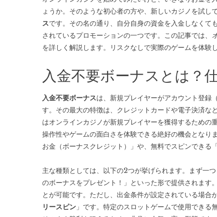
ょうか。そのような初心者の方や、新しいカジノを試し
ス
です。その名の通り、自分自身の資金を入金しなくて
されているプロモーションの一つです。この記事では、
を詳しく解説します。リスクなしで実際のゲームを体験
入金不要ボーナスとは？
入金不要ボーナス
は、新規プレイヤーがアカウント登録
す。その最大の特徴は、クレジットカードや電子決済な
はオンラインカジノが新規プレイヤーを獲得するための
操作性やゲームの面白さを体験できる絶好の機会となり
お金（ボーナスクレジット）」や、無料でスピンできる
主な種類としては、以下の2つが挙げられます。まず一つ
のボーナスをプレゼント！」といった形で提供されます
とが可能です。ただし、出金条件が設定されている場合
リースピン
」です。特定のスロットゲームで使用できる