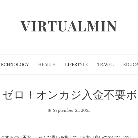
VIRTUALMIN
TECHNOLOGY
HEALTH
LIFESTYLE
TRAVEL
EDUCA
クゼロ！オンカジ入金不要ボ
September 21, 2025
入金するのは不安…。そんな思いを抱えている方は多いのではないでし