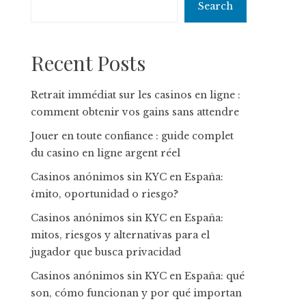
Search
Recent Posts
Retrait immédiat sur les casinos en ligne :
comment obtenir vos gains sans attendre
Jouer en toute confiance : guide complet
du casino en ligne argent réel
Casinos anónimos sin KYC en España:
¿mito, oportunidad o riesgo?
Casinos anónimos sin KYC en España:
mitos, riesgos y alternativas para el
jugador que busca privacidad
Casinos anónimos sin KYC en España: qué
son, cómo funcionan y por qué importan