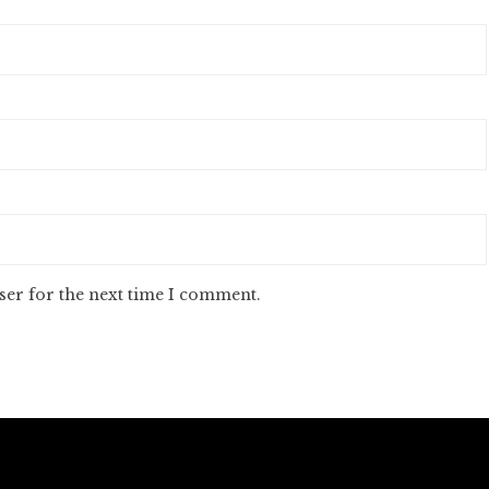
ser for the next time I comment.