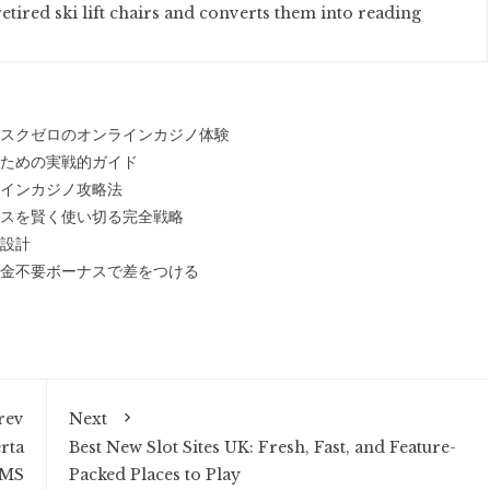
etired ski lift chairs and converts them into reading
スクゼロのオンラインカジノ体験
ための実戦的ガイド
インカジノ攻略法
スを賢く使い切る完全戦略
設計
金不要ボーナスで差をつける
rev
Next
rta
Best New Slot Sites UK: Fresh, Fast, and Feature-
AMS
Packed Places to Play