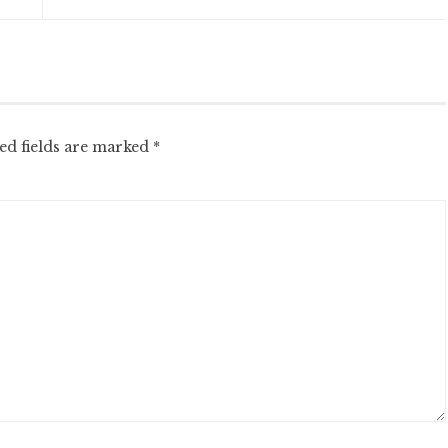
ed fields are marked
*