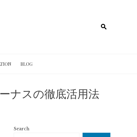
TION
BLOG
ーナスの徹底活用法
Search