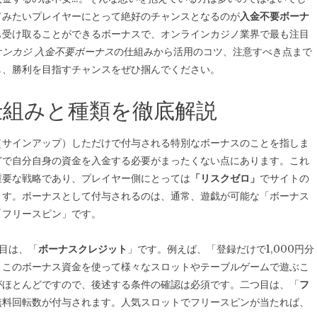
てみたいプレイヤーにとって絶好のチャンスとなるのが
入金不要ボーナ
も受け取ることができるボーナスで、オンラインカジノ業界で最も注目
オンカジ 入金不要ボーナス
の仕組みから活用のコツ、注意すべき点まで
し、勝利を目指すチャンスをぜひ掴んでください。
仕組みと種類を徹底解説
（サインアップ）しただけで付与される特別なボーナスのことを指しま
どで自分自身の資金を入金する必要がまったくない点にあります。これ
重要な戦略であり、プレイヤー側にとっては
「リスクゼロ」
でサイトの
ます。ボーナスとして付与されるのは、通常、遊戯が可能な「ボーナス
「フリースピン」です。
目は、「
ボーナスクレジット
」です。例えば、「登録だけで1,000円分
。このボーナス資金を使って様々なスロットやテーブルゲームで遊ぶこ
がほとんどですので、後述する条件の確認は必須です。二つ目は、「
フ
無料回転数が付与されます。人気スロットでフリースピンが当たれば、