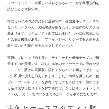
（ウェイジャー）が厳しい場合があるので、必ず利用規約を
読むことが大切です。
特に
モバイル対応
の品質は重要です。画面遷移がスムーズで
ないとライブバカラの臨場感が損なわれ、誤操作のリスクも
高まります。セキュリティ面ではSSL暗号化や二段階認証な
どの保護機能があるか、プライバシーポリシーで個人情報の
取り扱いが明確かをチェックしてください。
実際にプレイを始める前に、デモモードや低額テーブルで練
習するのが賢明です。試しに本物のディーラーでの流れやタ
イミング、賭けの選択肢に慣れてからベット額を上げること
で、不測の損失を抑えられます。また、情報を得るために他
プレイヤーのレビューを参考にするのも有効です。信頼でき
る紹介先や比較サイトを探す際には、例えば
オンラインカジ
ノ バカラ
のような情報をまとめたページが参考になります。
実例とケーススタディ：勝