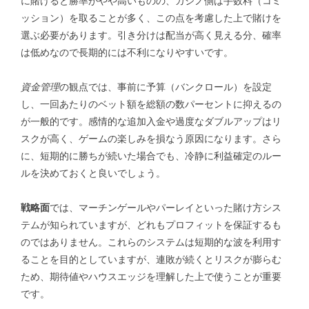
に賭けると勝率がやや高いものの、カジノ側は手数料（コミ
ッション）を取ることが多く、この点を考慮した上で賭けを
選ぶ必要があります。引き分けは配当が高く見える分、確率
は低めなので長期的には不利になりやすいです。
資金管理
の観点では、事前に予算（バンクロール）を設定
し、一回あたりのベット額を総額の数パーセントに抑えるの
が一般的です。感情的な追加入金や過度なダブルアップはリ
スクが高く、ゲームの楽しみを損なう原因になります。さら
に、短期的に勝ちが続いた場合でも、冷静に利益確定のルー
ルを決めておくと良いでしょう。
戦略面
では、マーチンゲールやパーレイといった賭け方シス
テムが知られていますが、どれもプロフィットを保証するも
のではありません。これらのシステムは短期的な波を利用す
ることを目的としていますが、連敗が続くとリスクが膨らむ
ため、期待値やハウスエッジを理解した上で使うことが重要
です。