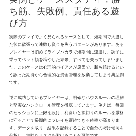
ち筋、失敗例、責任ある遊
び方
実際のプレイでよく見られるケースとして、短期間で大勝し
た後に欲張って連敗し資金を失うパターンがあります。ある
プレイヤーは初めてライブバカラで短期間に連勝し、調子に
乗ってベット額を増やした結果、すべてを失ってしまいまし
た。このケースは心理的バイアスが原因で、勝ち続けるとい
う誤った期待から合理的な資金管理を放棄してしまう典型例
です。
逆に成功しているプレイヤーは、明確なハウスルールの理解
と堅実なバンクロール管理を徹底しています。例えば、毎回
のセッションに上限を設け、利食いと損切りのルールを厳格
に守ることで長期的にプレイを継続できる確率が高まりま
す。データを取り、結果を記録することで自分の賭け傾向を
分析し、無駄なリスクを避けることが可能です。