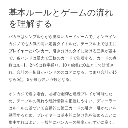
基本ルールとゲームの流れ
を理解する
バカラはシンプルながら奥深いカードゲームで、オンライン
カジノでも人気の高い定番タイトルだ。テーブル上では主に
プレイヤー
と
バンカー
、引き分けの
タイ
に賭ける三択が基本
で、各ハンドは最大で三枚のカードで決着する。カードの点
数はA＝1、2〜9は数字通り、10と絵札は0点として計算さ
れ、合計の一桁目がハンドのスコアになる。つまり合計が15
なら5点、9が最も強い点数となる。
オンカジで遊ぶ場合、
迅速な配牌
と連続プレイが可能なた
め、テーブルの流れや統計情報を把握しやすい。ディーラー
はルールに基づいて自動的に第三カードの引き・引かないを
処理するため、プレイヤーは基本的に賭け先を決めることに
集中すればよい。一般的にバンカーの勝率がわずかに高く、