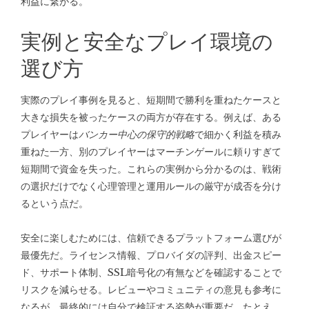
利益に繋がる。
実例と安全なプレイ環境の
選び方
実際のプレイ事例を見ると、短期間で勝利を重ねたケースと
大きな損失を被ったケースの両方が存在する。例えば、ある
プレイヤーは
バンカー中心の保守的戦略
で細かく利益を積み
重ねた一方、別のプレイヤーはマーチンゲールに頼りすぎて
短期間で資金を失った。これらの実例から分かるのは、戦術
の選択だけでなく心理管理と運用ルールの厳守が成否を分け
るという点だ。
安全に楽しむためには、信頼できるプラットフォーム選びが
最優先だ。ライセンス情報、プロバイダの評判、出金スピー
ド、サポート体制、SSL暗号化の有無などを確認することで
リスクを減らせる。レビューやコミュニティの意見も参考に
なるが、最終的には自分で検証する姿勢が重要だ。たとえ