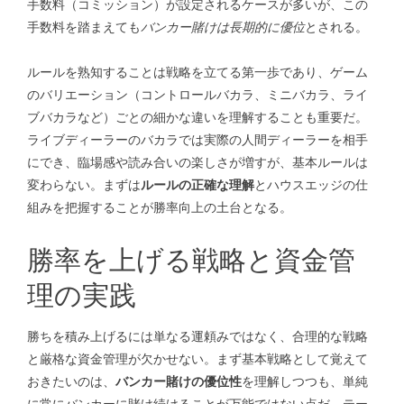
手数料（コミッション）が設定されるケースが多いが、この
手数料を踏まえても
バンカー賭けは長期的に優位
とされる。
ルールを熟知することは戦略を立てる第一歩であり、ゲーム
のバリエーション（コントロールバカラ、ミニバカラ、ライ
ブバカラなど）ごとの細かな違いを理解することも重要だ。
ライブディーラーのバカラでは実際の人間ディーラーを相手
にでき、臨場感や読み合いの楽しさが増すが、基本ルールは
変わらない。まずは
ルールの正確な理解
とハウスエッジの仕
組みを把握することが勝率向上の土台となる。
勝率を上げる戦略と資金管
理の実践
勝ちを積み上げるには単なる運頼みではなく、合理的な戦略
と厳格な資金管理が欠かせない。まず基本戦略として覚えて
おきたいのは、
バンカー賭けの優位性
を理解しつつも、単純