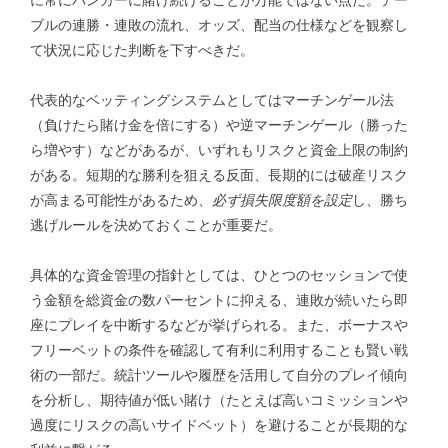
に常にバンカーに賭け続けることが万能ではない点だ。テー
ブルの連勝・連敗の流れ、オッズ、配当の仕様などを観察し
て状況に応じた判断を下すべきだ。
代表的なベッティングシステムとしてはマーチンゲール法
（負けたら賭け金を倍にする）や逆マーチンゲール（勝った
ら増やす）などがあるが、いずれもリスクと資金上限の制約
がある。短期的な勝利を狙える反面、長期的には破産リスク
が高まる可能性があるため、
必ず損失限度額を設定
し、勝ち
逃げルールを決めておくことが重要だ。
具体的な資金管理の指針としては、ひとつのセッションで使
う金額を総資金の数パーセントに抑える、連敗が続いたら即
座にプレイを中断するなどが挙げられる。また、ボーナスや
フリーベットの条件を確認して有利に利用することも賢い戦
術の一部だ。統計ツールや履歴を活用して自分のプレイ傾向
を分析し、期待値が低い賭け（たとえば高いコミッションや
過度にリスクの高いサイドベット）を避けることが長期的な