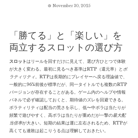
November 30, 2025
「勝てる」と「楽しい」を
両立するスロットの選び方
スロット
はリールを回すだけに見えて、選び方ひとつで体験
が大きく変わる。最初に見るべき基準はRTP（還元率）と
ボ
ラティリティ
。RTPは長期的にプレイヤーへ戻る理論値で、
一般的に96%前後が標準だが、同一タイトルでも複数のRTP
バージョンが存在することがある。ゲーム内のヘルプや情報
パネルで必ず確認しておくと、期待値のズレを回避できる。
ボラティリティは配当の荒さを示し、低〜中ボラは当たりが
頻繁で遊びやすく、高ボラは当たりが重めだが一撃の
最大配
当倍率
が大きい。短期の結果は運に左右されるため、RTPが
高くても連敗は起こりうる点は理解しておきたい。