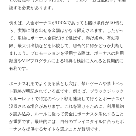
との貢献率（スロット100%、テーブルゲームは低め等）も確
認する必要があります。
例えば、入金ボーナスが100%であっても賭け条件が40倍な
ら、実際に引き出せる金額はかなり限定されます。したがっ
て、単純にボーナス金額だけで選ばず、
賭け条件
、有効期
限、最大引出額などを比較して、総合的に得かどうか判断し
ましょう。プロモーションを活用する際は、ボーナスの利用
頻度やVIPプログラムによる特典も検討に入れると長期的に
有利です。
ボーナス利用でよくある落とし穴は、禁止ゲームや禁止ベッ
ト戦略が明記されている点です。例えば、ブラックジャック
やルーレットで特定のベット額を連続して行うとボーナスが
没収される場合があります。これを避けるために、利用規約
を読み込み、ルールに従って安全にボーナスを消化すること
が重要です。最終的には、自分のプレイスタイルに合ったボ
ーナスを提供するサイトを選ぶことが賢明です。