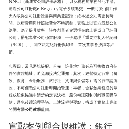
NNC1（新成立公司註冊表格）、以及稅務局業務登記申請。
透過公司註冊處e-Registry電子系統遞交，一般可於1個工作
天內取得公司註冊證書與商業登記證；紙本遞交則需更長時
間。政府費用與牌照徵費會不時調整，實務上以官方最新公佈
為準。為了提升效率，許多創業者會選擇在線上完成
自已註冊
公司
，搭配專業公司秘書服務，一併處理「重要控制人登記冊
（SCR）」、開立法定紀錄冊與印章、首次董事會決議等細
節。
步驟四，常見避坑提醒。首先，註冊地址務必為可接收政府信
件的實體地址，避免漏接法定通知；其次，經營特定行業（餐
飲、教育、金融服務、旅行社、貨運與倉儲等）需另行申請牌
照，不可僅憑公司註冊即開始營運；再者，合夥創業務必於章
程或股東協議中清楚約定表決權、股份轉讓限制與離職回購條
款，避免後續治理爭議。上述流程與要點，構成了實務上完整
的
開有限公司教學
藍圖。
實戰案例與合規維護：銀行