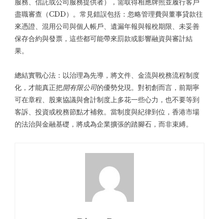
服務、信託或公司服務提供者），需取得相應牌照並履行客戶
盡職審查（CDD）。常見錯誤包括：忽略管理費與董事貸款往
來憑證、混用公司與個人帳戶、遺漏年報與報稅期限、未妥善
保存合約與發票，這些都可能帶來罰款或影響融資與審計結
果。
總結實戰心法：以治理為先導，將文件、金流與稅務流程制度
化，才能真正把
開有限公司
的優勢兌現。對初創而言，前期寧
可在章程、股東協議與會計制度上多花一些心力，也不要等到
客訴、投資或稅務節點才補救。當制度與紀律到位，香港市場
的法治與金融基礎，將成為企業擴張的踏腳石，而非束縛。