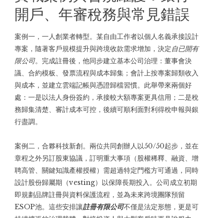
開戶、年審稅務與常見錯誤
案例一，一人創業者轉型。某自由工作者以個人名義承接設計
專案，隨著客戶規模提升與跨境收款需求增加，決定
自已開有
限公司
。完成註冊後，他同步建立基本公司治理：董事會決
議、合約模板、發票流程與成本歸集；會計上按專案歸類收入
與成本，並建立雲端記帳與憑證歸檔習慣。此舉帶來兩個好
處：一是以法人身份簽約，承接較大額專案更具信用；二是稅
務歸集清楚、審計成本可控，後續可順利面對利得稅申報與銀
行盡調。
案例二，合夥科技新創。兩位共同創辦人以50/50起步，並在
章程之外另訂股東協議，訂明重大事項（股權稀釋、融資、增
聘高管、關鍵知識產權授權）需超過特定門檻方可通過，同時
設計股份歸屬期（vesting）以保障長期投入。公司成立初期
即規劃品牌註冊與資料保護流程，並為未來跨境團隊預留
ESOP池。這些安排讓
註冊有限公司
不僅是法定形態，更是可