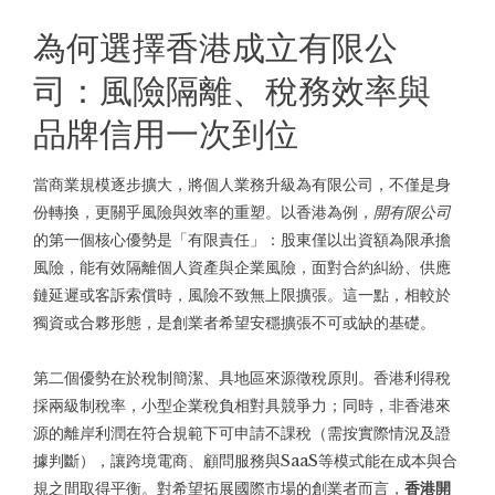
為何選擇香港成立有限公
司：風險隔離、稅務效率與
品牌信用一次到位
當商業規模逐步擴大，將個人業務升級為有限公司，不僅是身
份轉換，更關乎風險與效率的重塑。以香港為例，
開有限公司
的第一個核心優勢是「有限責任」：股東僅以出資額為限承擔
風險，能有效隔離個人資產與企業風險，面對合約糾紛、供應
鏈延遲或客訴索償時，風險不致無上限擴張。這一點，相較於
獨資或合夥形態，是創業者希望安穩擴張不可或缺的基礎。
第二個優勢在於稅制簡潔、具地區來源徵稅原則。香港利得稅
採兩級制稅率，小型企業稅負相對具競爭力；同時，非香港來
源的離岸利潤在符合規範下可申請不課稅（需按實際情況及證
據判斷），讓跨境電商、顧問服務與SaaS等模式能在成本與合
規之間取得平衡。對希望拓展國際市場的創業者而言，
香港開