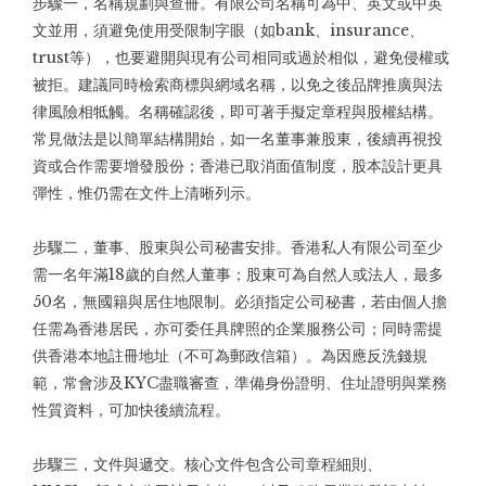
步驟一，名稱規劃與查冊。有限公司名稱可為中、英文或中英
文並用，須避免使用受限制字眼（如bank、insurance、
trust等），也要避開與現有公司相同或過於相似，避免侵權或
被拒。建議同時檢索商標與網域名稱，以免之後品牌推廣與法
律風險相牴觸。名稱確認後，即可著手擬定章程與股權結構。
常見做法是以簡單結構開始，如一名董事兼股東，後續再視投
資或合作需要增發股份；香港已取消面值制度，股本設計更具
彈性，惟仍需在文件上清晰列示。
步驟二，董事、股東與公司秘書安排。香港私人有限公司至少
需一名年滿18歲的自然人董事；股東可為自然人或法人，最多
50名，無國籍與居住地限制。必須指定公司秘書，若由個人擔
任需為香港居民，亦可委任具牌照的企業服務公司；同時需提
供香港本地註冊地址（不可為郵政信箱）。為因應反洗錢規
範，常會涉及KYC盡職審查，準備身份證明、住址證明與業務
性質資料，可加快後續流程。
步驟三，文件與遞交。核心文件包含公司章程細則、