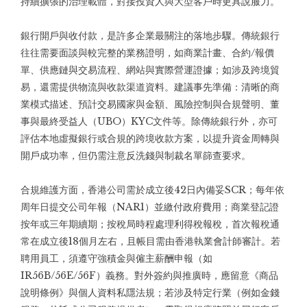
持續擴張的治理載體，對接投資人與大型客戶時更具說服力。
銀行開戶與收付款，是許多企業最關注的落地步驟。傳統銀行
往往需要面談與較完整的業務證明，如商業計畫、合約/報價
單、供應鏈與交易流程、網站與實際營運證據；如涉及跨境貿
易，還需提供物流與收款渠道資料。建議事先準備：清晰的商
業模式描述、預計交易國家與金額、風險控制與合規聲明、董
事與最終受益人（UBO）KYC文件等。除傳統銀行外，亦可
評估本地虛擬銀行或合規的跨境收款方案，以提升資金周轉與
開戶成功率，但仍需注意反洗錢與制裁名單篩查要求。
合規維護方面，香港公司需於成立後42日內備妥SCR；每年依
周年日提交公司年報（NAR1）並繳付政府費用；商業登記證
按年或三年期續期；按稅局時程處理利得稅報稅，首次報稅通
常在成立後18個月左右，且帳目需由香港執業會計師審計。若
聘用員工，須遵守強積金與僱主薪酬申報（如
IR56B/56E/56F）義務。對外簽約與推廣時，應留意《商品
說明條例》與個人資料私隱法規；若涉及特定行業（例如金錢