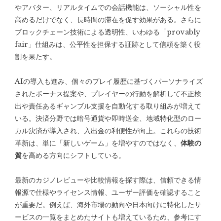
やアバター、リアルタイムでの会話機能は、ソーシャル性を
高めるだけでなく、長時間の滞在を促す効果がある。さらに
ブロックチェーン技術による透明性、いわゆる「provably
fair」仕組みは、公平性を担保する証跡として信頼を築く役
割を果たす。
AIの導入も進み、個々のプレイ履歴に基づくパーソナライズ
されたボーナス提案や、プレイヤーの行動を解析して不正検
出や責任あるギャンブル支援を自動化する取り組みが増えて
いる。決済分野では暗号通貨や即時送金、地域特化型のロー
カル決済が導入され、入出金の利便性が向上。これらの技術
革新は、単に「新しいゲーム」を増やすのではなく、
体験の
質
を高める方向にシフトしている。
最新のカジノレビューや比較情報を探す際は、信頼できる情
報源で仕様やライセンス情報、ユーザー評価を確認すること
が重要だ。例えば、海外市場の動向や日本向けに特化したサ
ービスの一覧をまとめたサイトも増えているため、参考にす