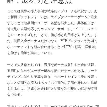
ここでは実際の導入事例や戦略的アプローチを概説する。あ
る新興プラットフォームは、
ライブディーラーゲーム
に注力
することで短期間にユーザー基盤を拡大した。具体的には、
地域別に言語対応したカスタマーサポート、プロモーション
をローカライズしたことで、信頼感と利用率が向上した。ま
た、初回入金ボーナスだけでなく、VIPプログラムや定期的
なトーナメントを組み合わせることでLTV（顧客生涯価値）
を伸ばす施策が奏功している。
一方で失敗例としては、過度なボーナス条件や出金の遅延、
透明性の欠如がユーザー離れを招いたケースがある。マーケ
ティングにばかり予算を割き、サポートやインフラに投資し
ないと短期的な流入はあっても長期的な定着が難しい。信頼
を得るには、迅速な出金対応と明確な利用規約の提示が不可
欠である。
市場トレンドとしては、スポーツベッティングやeスポーツ連