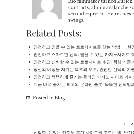
Rio filmmaker turned Zürich 
contracts, alpine avalanche s
second espresso. He rescues r
swings.
Related Posts:
안전하고 믿을 수 있는 토토사이트를 찾는 방법 — 현
안전하고 스마트한 선택: 믿을 수 있는 카지노사이트 
안전하고 신뢰할 수 있는 토토사이트 추천: 핵심 기준과
당신의 베팅을 지키는 최후의 보루, 안전한 선택의 기
안전하고 똑똑하게 즐기는 온라인 카지노 사이트 가이
지금 바로 즐기는 최고의 온라인 슬롯: 똑똑한 선택법
Posted in
Blog
P
신뢰할 수 있는 카지노 후기 사이트를 고르는 법: 안전