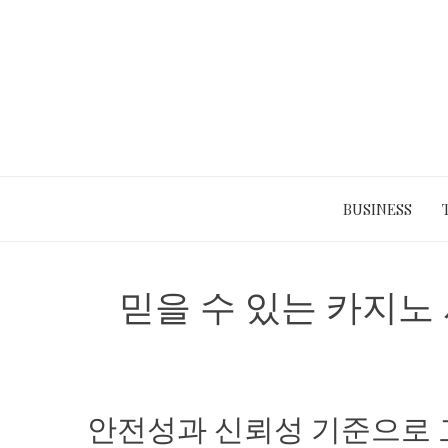
Skip
to
content
BUSINESS
믿을 수 있는 카지노
안전성과 신뢰성 기준으로