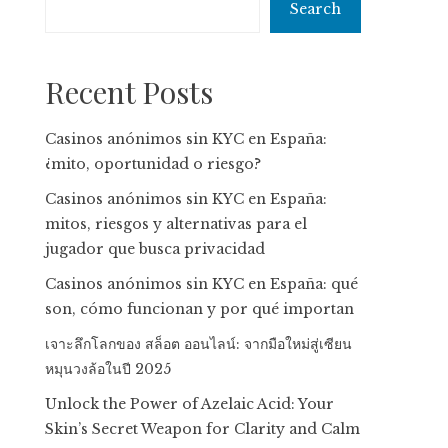
Search
Recent Posts
Casinos anónimos sin KYC en España:
¿mito, oportunidad o riesgo?
Casinos anónimos sin KYC en España:
mitos, riesgos y alternativas para el
jugador que busca privacidad
Casinos anónimos sin KYC en España: qué
son, cómo funcionan y por qué importan
เจาะลึกโลกของ สล็อต ออนไลน์: จากมือใหม่สู่เซียน
หมุนวงล้อในปี 2025
Unlock the Power of Azelaic Acid: Your
Skin’s Secret Weapon for Clarity and Calm