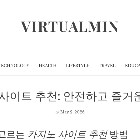
VIRTUALMIN
TECHNOLOGY
HEALTH
LIFESTYLE
TRAVEL
EDUCA
 사이트 추천: 안전하고 즐거
May 2, 2026
 고르는
카지노 사이트 추천
방법