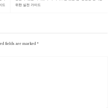
이드
위한 실전 가이드
ed fields are marked
*