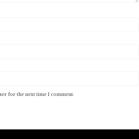
ser for the next time I comment.