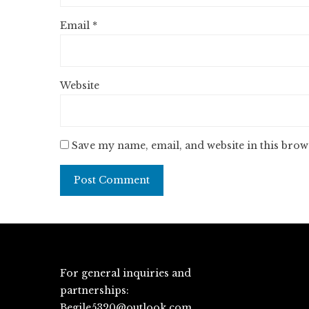
Email
*
Website
Save my name, email, and website in this brow
For general inquiries and
partnerships:
Begile5320@outlook.com