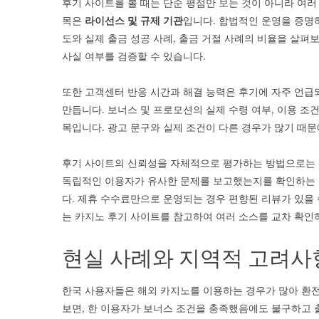
후기 사이트를 볼 때는 단순 평점만 보는 것이 아니라 여러
목은
라이선스 및 규제 기관
입니다. 합법적인 운영을 증명
도와 실제 출금 성공 사례, 출금 거절 사례의 비율을 살펴
사실 여부를 검증할 수 있습니다.
또한 고객센터 반응 시간과 해결 능력은 후기에 자주 언급
만듭니다. 보너스 및 프로모션의 실제 수령 여부, 이용 조건
목입니다. 광고 문구와 실제 조건이 다른 경우가 많기 때
후기 사이트의 신뢰성을 자체적으로 평가하는 방법으로는 작
독립적인 이용자가 유사한 문제를 보고했는지를 확인하는 
다. 제휴 수수료만으로 운영되는 경우 편향된 리뷰가 있을
는
카지노 후기 사이트
를 참고하여 여러 소스를 교차 확인
현실 사례와 지역적 고려사항
한국 사용자들은 해외 카지노를 이용하는 경우가 많아 환전,
보면, 한 이용자가 보너스 조건을 충족했음에도 불구하고 