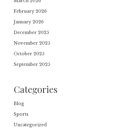
March 2026
February 2026
January 2026
December 2025
November 2025
October 2025
September 2025
Categories
Blog
Sports
Uncategorized