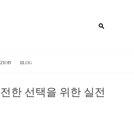
TION
BLOG
안전한 선택을 위한 실전