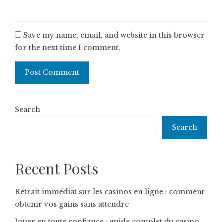
Save my name, email, and website in this browser
for the next time I comment.
Search
Search
Recent Posts
Retrait immédiat sur les casinos en ligne : comment
obtenir vos gains sans attendre
Jouer en toute confiance : guide complet du casino