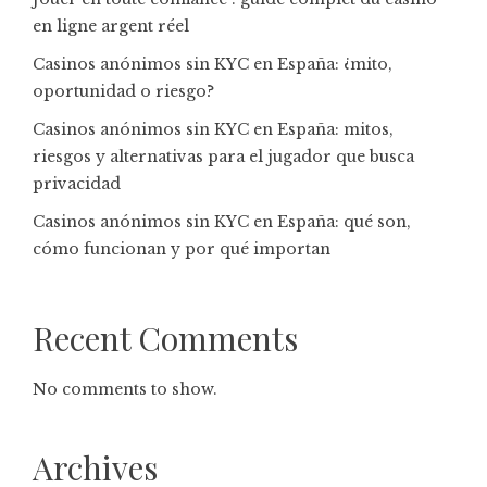
en ligne argent réel
Casinos anónimos sin KYC en España: ¿mito,
oportunidad o riesgo?
Casinos anónimos sin KYC en España: mitos,
riesgos y alternativas para el jugador que busca
privacidad
Casinos anónimos sin KYC en España: qué son,
cómo funcionan y por qué importan
Recent Comments
No comments to show.
Archives