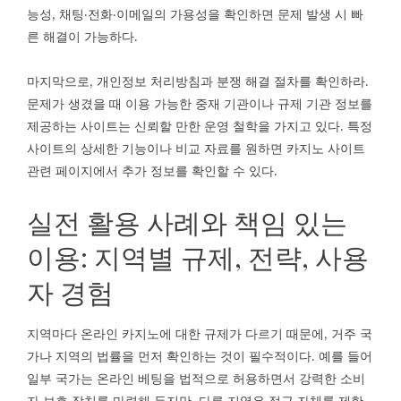
능성, 채팅·전화·이메일의 가용성을 확인하면 문제 발생 시 빠
른 해결이 가능하다.
마지막으로, 개인정보 처리방침과 분쟁 해결 절차를 확인하라.
문제가 생겼을 때 이용 가능한 중재 기관이나 규제 기관 정보를
제공하는 사이트는 신뢰할 만한 운영 철학을 가지고 있다. 특정
사이트의 상세한 기능이나 비교 자료를 원하면
카지노 사이트
관련 페이지에서 추가 정보를 확인할 수 있다.
실전 활용 사례와 책임 있는
이용: 지역별 규제, 전략, 사용
자 경험
지역마다 온라인 카지노에 대한 규제가 다르기 때문에, 거주 국
가나 지역의 법률을 먼저 확인하는 것이 필수적이다. 예를 들어
일부 국가는 온라인 베팅을 법적으로 허용하면서 강력한 소비