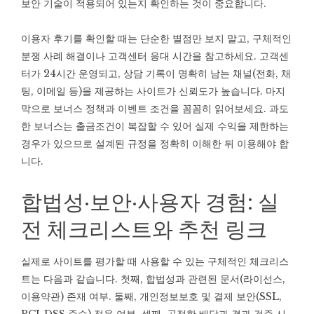
보안 기술이 적용되어 있는지 확인하는 것이 중요합니다.
이용자 후기를 확인할 때는 단순한 별점만 보지 말고, 구체적인
분쟁 사례 해결이나 고객센터 응대 시간을 참고하세요. 고객센
터가 24시간 운영되고, 상담 기록이 명확히 남는 채널(전화, 채
팅, 이메일 등)을 제공하는 사이트가 신뢰도가 높습니다. 마지
막으로 보너스 정책과 이벤트 조건을 꼼꼼히 읽어보세요. 과도
한 보너스는 출금조건이 복잡할 수 있어 실제 수익을 제한하는
경우가 있으므로 설계된 규정을 정확히 이해한 뒤 이용해야 합
니다.
합법성·보안·사용자 경험: 실
전 체크리스트와 추천 링크
실제로 사이트를 평가할 때 사용할 수 있는 구체적인 체크리스
트는 다음과 같습니다. 첫째, 합법성과 관련된 문서(라이선스,
이용약관) 존재 여부. 둘째, 개인정보보호 및 결제 보안(SSL,