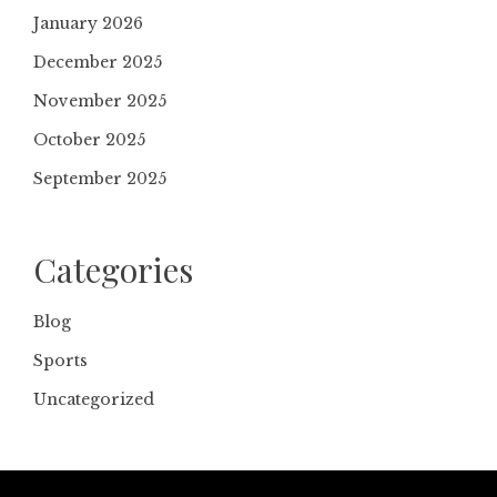
January 2026
December 2025
November 2025
October 2025
September 2025
Categories
Blog
Sports
Uncategorized