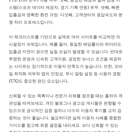
PCI-DSS 준수) 적용 여부. 셋째, 공정한 배당과 결과 검증 시
스템(스포츠 데이터 제공자, 경기 기록 연동) 유무. 넷째, 빠른
입출금과 명확한 환전 규정. 다섯째, 고객센터의 응답속도와 분
쟁 처리 프로세스입니다.
이 체크리스트를 기반으로 실제로 여러 사이트를 비교하면 의
사결정이 쉬워집니다. 예를 들어, 동일한 배당률이라 하더라도
입출금 지연이 잦으면 실질 손실이 발생할 수 있습니다. 반대로
투명한 운영과 신속한 고객지원, 공정한 보너스 조건을 제공하
는 사이트는 장기적으로 이용자 만족도가 높습니다. 또한, 모바
일 최적화 여부와 앱의 안정성, 푸시 알림 설정 등 사용자 경험
(UX)도 중요한 판단 요소입니다.
신뢰할 수 있는 목록이나 전문가 리뷰를 참조할 때는 출처의 객
관성을 따져보세요. 개인 블로그나 광고성 게시물은 편향될 수
있으므로 공식적인 검증 절차나 다수의 이용자 후기를 교차 검
증하는 것이 좋습니다. 필요하다면 실제 이용자 사례를 종합한
가이드를 참고해 최종 결정을 내리세요. 보다 신뢰할 수 있는