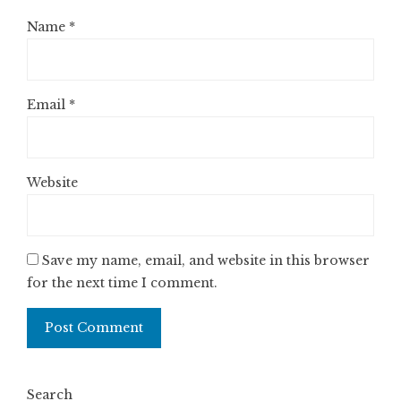
Name
*
Email
*
Website
Save my name, email, and website in this browser
for the next time I comment.
Search