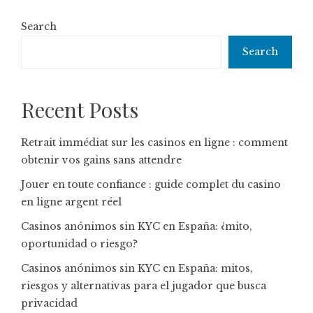
Search
Search
Recent Posts
Retrait immédiat sur les casinos en ligne : comment
obtenir vos gains sans attendre
Jouer en toute confiance : guide complet du casino
en ligne argent réel
Casinos anónimos sin KYC en España: ¿mito,
oportunidad o riesgo?
Casinos anónimos sin KYC en España: mitos,
riesgos y alternativas para el jugador que busca
privacidad