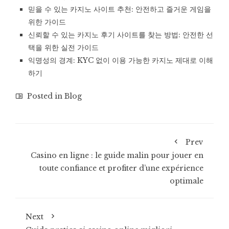
믿을 수 있는 카지노 사이트 추천: 안전하고 즐거운 게임을
위한 가이드
신뢰할 수 있는 카지노 후기 사이트를 찾는 방법: 안전한 선
택을 위한 실전 가이드
익명성의 경계: KYC 없이 이용 가능한 카지노 제대로 이해
하기
Posted in
Blog
Prev
Casino en ligne : le guide malin pour jouer en
toute confiance et profiter d’une expérience
optimale
Next