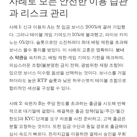
사례로 보는 안전한 이용 습관
과 리스크 관리
사례 1: 신규 이용자 A는 첫 입금 보너스 200%에 끌려 가입했
다. 그러나 테이블 게임 기여도가 10%에 불과했고, 라이브 카지
노는 0%였다. 슬롯으로만 소진하려다 최대 베팅 제한을 초과해
보너스 몰수 통지를 받았다. 이 사례의 교훈은 명확하다.
보너
스 약관
을 숙지하고, 베팅 제한·게임 기여도·기한을 체크하며,
의심스러운 조항(불분명한 금지 전략, 광범위한 재량 조항)이
있으면 보너스 미수령 옵션을 선택하는 것이다. 보너스를 거절
하더라도 높은 RTP 슬롯과 낮은 하우스엣지 테이블 조합으로
합리적인 세션을 구성할 수 있다.
사례 2: 숙련자 B는 주당 한도를 초과하는 출금을 시도해 반복
적으로 대기열에 걸렸다. 해결책은 출금 정책(일일/주간/월간
한도)과 KYC 단계별 요구 자료를 사전 준비하고, 고액 출금은
분할 요청하는 것이다. 또한 입금 수단과 동일 경로로 출금해야
심사 속도가 빠르다. 전자지갑을 이용하면 결제사 승인을 우회