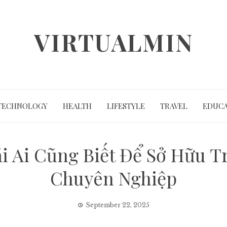
VIRTUALMIN
TECHNOLOGY
HEALTH
LIFESTYLE
TRAVEL
EDUCA
i Ai Cũng Biết Để Sở Hữu 
Chuyên Nghiệp
September 22, 2025