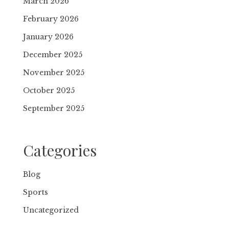
March 2026
February 2026
January 2026
December 2025
November 2025
October 2025
September 2025
Categories
Blog
Sports
Uncategorized