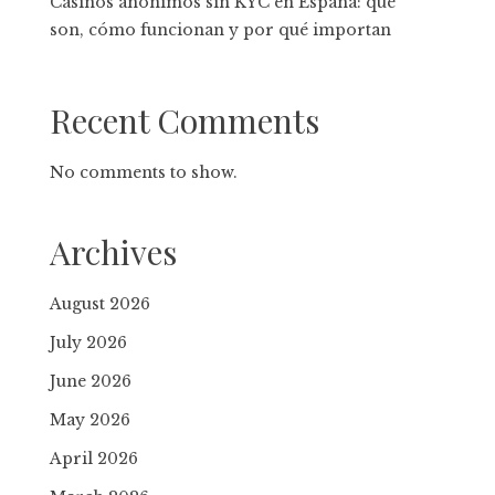
Casinos anónimos sin KYC en España: qué
son, cómo funcionan y por qué importan
Recent Comments
No comments to show.
Archives
August 2026
July 2026
June 2026
May 2026
April 2026