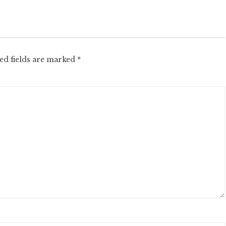
ed fields are marked
*