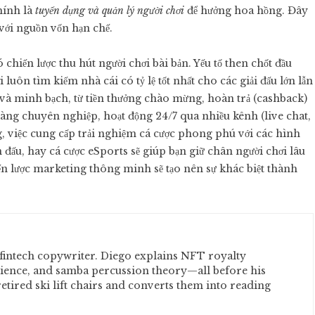
chính là
tuyển dụng và quản lý người chơi
để hưởng hoa hồng. Đây
với nguồn vốn hạn chế.
 chiến lược thu hút người chơi bài bản. Yếu tố then chốt đầu
luôn tìm kiếm nhà cái có tỷ lệ tốt nhất cho các giải đấu lớn lẫn
và minh bạch, từ tiền thưởng chào mừng, hoàn trả (cashback)
hàng chuyên nghiệp, hoạt động 24/7 qua nhiều kênh (live chat,
ng, việc cung cấp trải nghiệm cá cược phong phú với các hình
ận đấu, hay cá cược eSports sẽ giúp bạn giữ chân người chơi lâu
iến lược marketing thông minh sẽ tạo nên sự khác biệt thành
fintech copywriter. Diego explains NFT royalty
cience, and samba percussion theory—all before his
etired ski lift chairs and converts them into reading