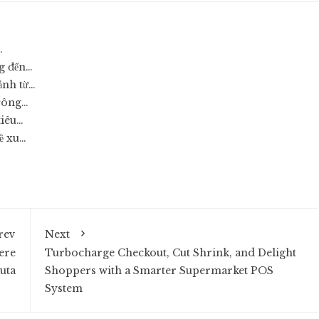
…
ng đến…
ảnh từ…
 công…
tiêu…
ề xu…
rev
Next
cere
Turbocharge Checkout, Cut Shrink, and Delight
uta
Shoppers with a Smarter Supermarket POS
System