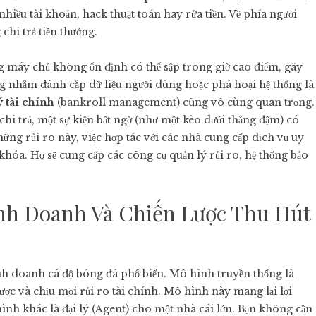
nhiều tài khoản, hack thuật toán hay rửa tiền. Về phía người
chi trả tiền thưởng.
g máy chủ không ổn định có thể sập trong giờ cao điểm, gây
ng nhằm đánh cắp dữ liệu người dùng hoặc phá hoại hệ thống là
ý tài chính
(bankroll management) cũng vô cùng quan trọng.
chi trả, một sự kiện bất ngờ (như một kèo dưới thắng đậm) có
hững rủi ro này, việc hợp tác với các nhà cung cấp dịch vụ uy
hóa. Họ sẽ cung cấp các công cụ quản lý rủi ro, hệ thống bảo
nh Doanh Và Chiến Lược Thu Hút
inh doanh cá độ bóng đá phổ biến. Mô hình truyền thống là
 cược và chịu mọi rủi ro tài chính. Mô hình này mang lại lợi
ình khác là đại lý (Agent) cho một nhà cái lớn. Bạn không cần