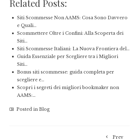
Related Posts:
Siti Scommesse Non AAMS: Cosa Sono Davvero
e Quali…
Scommettere Oltre i Confini: Alla Scoperta dei
Siti…
Siti Scommesse Italiani: La Nuova Frontiera del…
Guida Essenziale per Scegliere tra i Migliori
Siti…
Bonus siti scommesse: guida completa per
scegliere e…
Scopri i segreti dei migliori bookmaker non
AAMS:…
Posted in
Blog
Prev