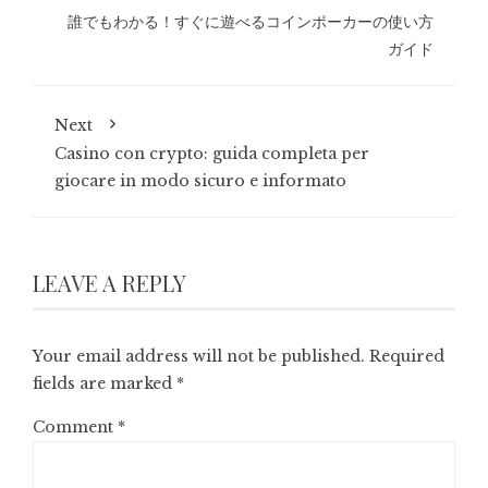
誰でもわかる！すぐに遊べるコインポーカーの使い方
ガイド
Next
Casino con crypto: guida completa per
giocare in modo sicuro e informato
LEAVE A REPLY
Your email address will not be published.
Required
fields are marked
*
Comment
*