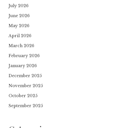
July 2026
June 2026
May 2026
April 2026
March 2026
February 2026
January 2026
December 2025
November 2025
October 2025
September 2025