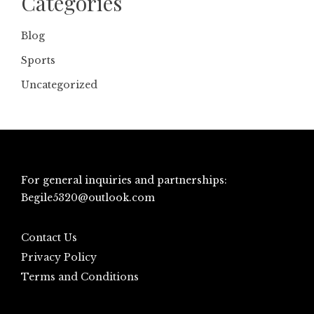
Categories
Blog
Sports
Uncategorized
For general inquiries and partnerships:
Begile5320@outlook.com
Contact Us
Privacy Policy
Terms and Conditions