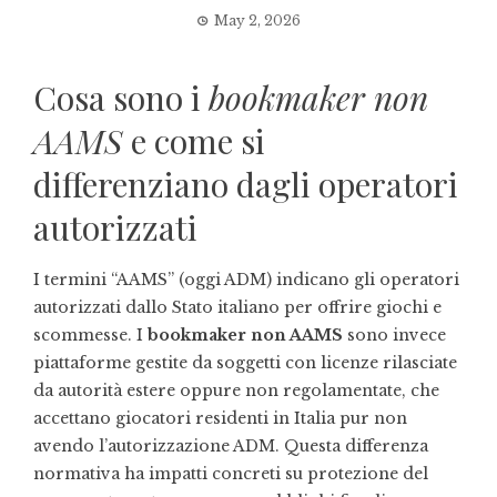
May 2, 2026
Cosa sono i
bookmaker non
AAMS
e come si
differenziano dagli operatori
autorizzati
I termini “AAMS” (oggi ADM) indicano gli operatori
autorizzati dallo Stato italiano per offrire giochi e
scommesse. I
bookmaker non AAMS
sono invece
piattaforme gestite da soggetti con licenze rilasciate
da autorità estere oppure non regolamentate, che
accettano giocatori residenti in Italia pur non
avendo l’autorizzazione ADM. Questa differenza
normativa ha impatti concreti su protezione del