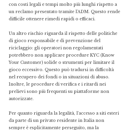
con costi legali e tempi molto più lunghi rispetto a
un reclamo presentato tramite l’ADM. Questo rende
difficile ottenere rimedi rapidi o efficaci.
Un altro rischio riguarda il rispetto delle politiche
di gioco responsabile e di prevenzione del
riciclaggio: gli operatori non regolamentati
potrebbero non applicare procedure KYC (Know
Your Customer) solide o strumenti per limitare il
gioco eccessivo. Questo può tradursi in difficoltà
nel recupero dei fondi o in situazioni di abuso.
Inoltre, le procedure di verifica e i ritardi nei
prelievi sono più frequenti su piattaforme non
autorizzate.
Per quanto riguarda la legalità, l’accesso a siti esteri
da parte di un privato residente in Italia non
sempre è esplicitamente perseguito, ma la