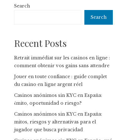
Search
Search
Recent Posts
Retrait immédiat sur les casinos en ligne :
comment obtenir vos gains sans attendre
Jouer en toute confiance : guide complet
du casino en ligne argent réel
Casinos anónimos sin KYC en España:
¿mito, oportunidad o riesgo?
Casinos anónimos sin KYC en España:
mitos, riesgos y alternativas para el
jugador que busca privacidad