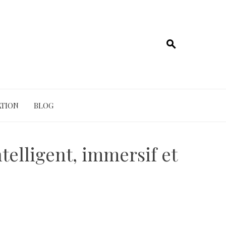
TION
BLOG
ntelligent, immersif et