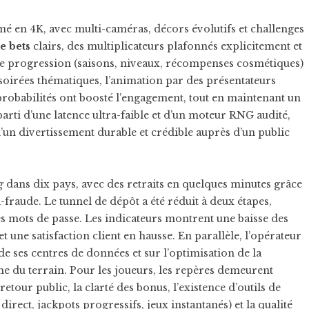
mé en 4K, avec multi-caméras, décors évolutifs et challenges
e bets
clairs, des multiplicateurs plafonnés explicitement et
e progression (saisons, niveaux, récompenses cosmétiques)
 soirées thématiques, l’animation par des présentateurs
probabilités ont boosté l’engagement, tout en maintenant un
parti d’une latence ultra-faible et d’un moteur RNG audité,
d’un divertissement durable et crédible auprès d’un public
g
dans dix pays, avec des retraits en quelques minutes grâce
fraude. Le tunnel de dépôt a été réduit à deux étapes,
s mots de passe. Les indicateurs montrent une baisse des
 une satisfaction client en hausse. En parallèle, l’opérateur
 ses centres de données et sur l’optimisation de la
e du terrain. Pour les joueurs, les repères demeurent
e retour public, la clarté des bonus, l’existence d’outils de
 direct, jackpots progressifs, jeux instantanés) et la qualité