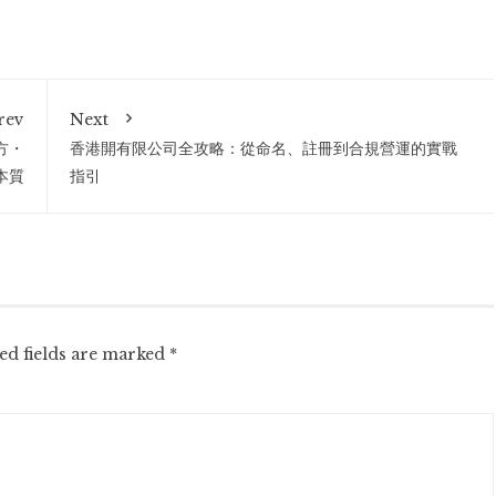
rev
Next
方・
香港開有限公司全攻略：從命名、註冊到合規營運的實戰
本質
指引
ed fields are marked
*