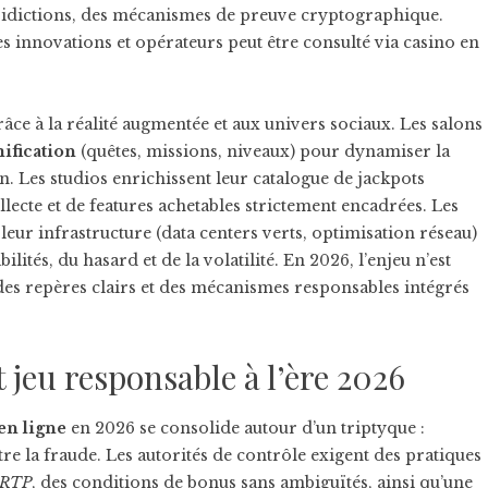
juridictions, des mécanismes de preuve cryptographique.
es innovations et opérateurs peut être consulté via
casino en
âce à la réalité augmentée et aux univers sociaux. Les salons
ification
(quêtes, missions, niveaux) pour dynamiser la
. Les studios enrichissent leur catalogue de jackpots
lecte et de features achetables strictement encadrées. Les
leur infrastructure (data centers verts, optimisation réseau)
ités, du hasard et de la volatilité. En 2026, l’enjeu n’est
 des repères clairs et des mécanismes responsables intégrés
 jeu responsable à l’ère 2026
en ligne
en 2026 se consolide autour d’un triptyque :
tre la fraude. Les autorités de contrôle exigent des pratiques
RTP
, des conditions de bonus sans ambiguïtés, ainsi qu’une