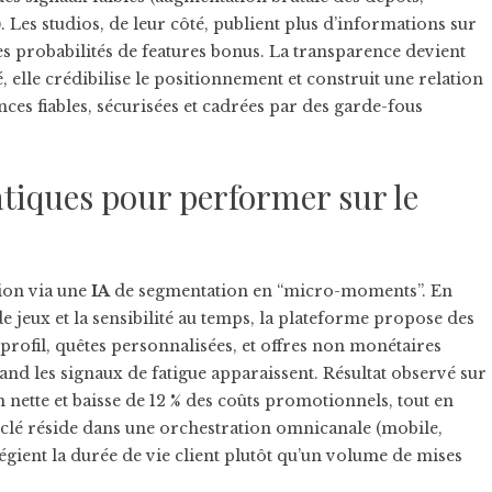
Les studios, de leur côté, publient plus d’informations sur
 les probabilités de features bonus. La transparence devient
 elle crédibilise le positionnement et construit une relation
ces fiables, sécurisées et cadrées par des garde-fous
atiques pour performer sur le
ion via une
IA
de segmentation en “micro-moments”. En
e jeux et la sensibilité au temps, la plateforme propose des
 profil, quêtes personnalisées, et offres non monétaires
 quand les signaux de fatigue apparaissent. Résultat observé sur
on nette et baisse de 12 % des coûts promotionnels, tout en
 clé réside dans une orchestration omnicanale (mobile,
légient la durée de vie client plutôt qu’un volume de mises