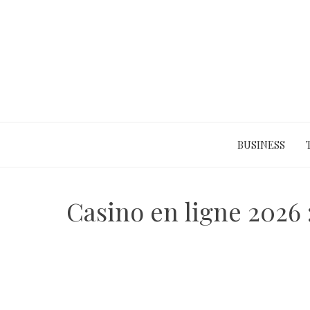
Skip
to
content
BUSINESS
Casino en ligne 2026 :