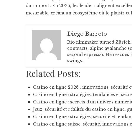
du support. En 2026, les leaders alignent excell
mesurable, créant un écosystème où le plaisir et 
Diego Barreto
Rio filmmaker turned Zürich 
contracts, alpine avalanche s
second espresso. He rescues r
swings.
Related Posts:
Casino en ligne 2026 : innovations, sécurité e
Casino en ligne : stratégies, tendances et secr
Casino en ligne : secrets d’un univers numér
Jeux, sécurité et réalités du casino en ligne: g
Casino en ligne : stratégies, sécurité et tenda
Casino en ligne suisse: sécurité, innovations 