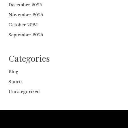
December 2025
November 2025
October 2025
September 2025
Categories
Blog
Sports
Uncategorized