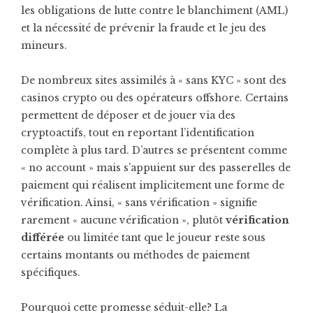
les obligations de lutte contre le blanchiment (AML)
et la nécessité de prévenir la fraude et le jeu des
mineurs.
De nombreux sites assimilés à « sans KYC » sont des
casinos crypto ou des opérateurs offshore. Certains
permettent de déposer et de jouer via des
cryptoactifs, tout en reportant l’identification
complète à plus tard. D’autres se présentent comme
« no account » mais s’appuient sur des passerelles de
paiement qui réalisent implicitement une forme de
vérification. Ainsi, « sans vérification » signifie
rarement « aucune vérification », plutôt
vérification
différée
ou limitée tant que le joueur reste sous
certains montants ou méthodes de paiement
spécifiques.
Pourquoi cette promesse séduit-elle? La