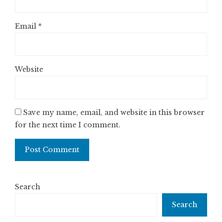
Email
*
Website
Save my name, email, and website in this browser
for the next time I comment.
Search
Search