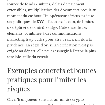
source de fonds » subites, délais de paiement
extensibles, multiplication des documents requis au
moment du cashout. Un opérateur sérieux précise
ses politiques de
KYC
, d’auto-exclusion, de limites
de dépôt et de contrôle d’âge. L’absence de ces
éléments, combinée à des communications
marketing trop belles pour être vraies, invite à la
prudence. La règle d’or: si la vérification n’est pas
exigée au départ, elle peut ressurgir à l’étape la plus
sensible, celle du retrait.
Exemples concrets et bonnes
pratiques pour limiter les
risques
Cas n°1: un joueur s’inscrit sur un site crypto