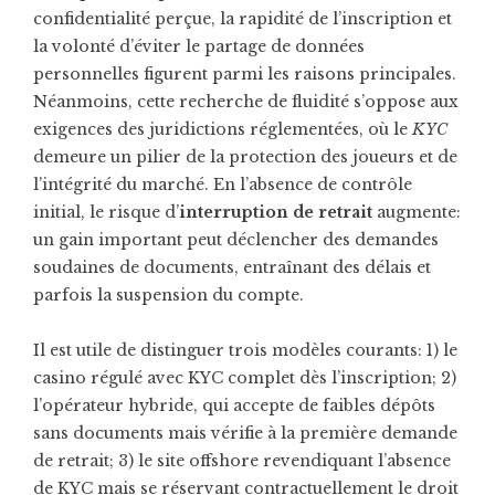
confidentialité perçue, la rapidité de l’inscription et
la volonté d’éviter le partage de données
personnelles figurent parmi les raisons principales.
Néanmoins, cette recherche de fluidité s’oppose aux
exigences des juridictions réglementées, où le
KYC
demeure un pilier de la protection des joueurs et de
l’intégrité du marché. En l’absence de contrôle
initial, le risque d’
interruption de retrait
augmente:
un gain important peut déclencher des demandes
soudaines de documents, entraînant des délais et
parfois la suspension du compte.
Il est utile de distinguer trois modèles courants: 1) le
casino régulé avec KYC complet dès l’inscription; 2)
l’opérateur hybride, qui accepte de faibles dépôts
sans documents mais vérifie à la première demande
de retrait; 3) le site offshore revendiquant l’absence
de KYC mais se réservant contractuellement le droit