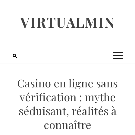
Skip
to
VIRTUALMIN
content
Casino en ligne sans
vérification : mythe
séduisant, réalités à
connaître