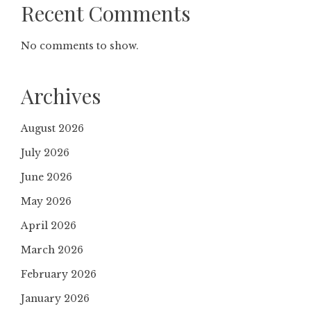
Recent Comments
No comments to show.
Archives
August 2026
July 2026
June 2026
May 2026
April 2026
March 2026
February 2026
January 2026