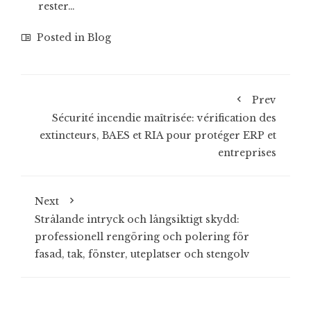
rester…
Posted in
Blog
Prev
Sécurité incendie maîtrisée: vérification des
extincteurs, BAES et RIA pour protéger ERP et
entreprises
Next
Strålande intryck och långsiktigt skydd:
professionell rengöring och polering för
fasad, tak, fönster, uteplatser och stengolv