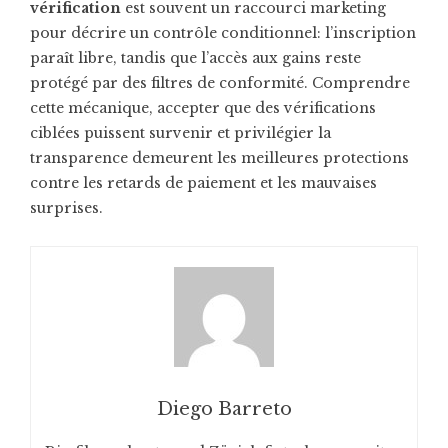
vérification
est souvent un raccourci marketing
pour décrire un contrôle conditionnel: l’inscription
paraît libre, tandis que l’accès aux gains reste
protégé par des filtres de conformité. Comprendre
cette mécanique, accepter que des vérifications
ciblées puissent survenir et privilégier la
transparence demeurent les meilleures protections
contre les retards de paiement et les mauvaises
surprises.
Diego Barreto