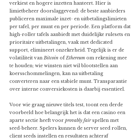
verkiest en hogere inzetten hanteert. Hier is
limietbeheer doorslaggevend: de beste aanbieders
publiceren maximale inzet- en uitbetalingslimieten
per tafel, per munt en per periode. Een platform dat
high-roller tafels aanbiedt met duidelijke rulesets en
prioritaire uitbetalingen, vaak met dedicated
support, elimineert onzekerheid. Tegelijk is er de
volatiliteit van
Bitcoin
of
Ethereum
om rekening mee
te houden; wie winsten niet wil blootstellen aan
koersschommelingen, kan na uitbetaling
converteren naar een stabiele munt. Transparantie
over interne conversiekosten is daarbij essentieel.
Voor wie graag nieuwe titels test, toont een derde
voorbeeld hoe belangrijk het is dat een casino een
aparte sectie heeft voor
provably fair
spellen met
seed-beheer. Spelers kunnen de server seed rollen,
client seeds instellen en resultaten achteraf