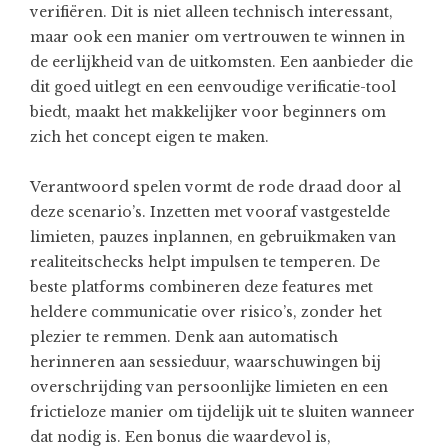
verifiëren. Dit is niet alleen technisch interessant,
maar ook een manier om vertrouwen te winnen in
de eerlijkheid van de uitkomsten. Een aanbieder die
dit goed uitlegt en een eenvoudige verificatie-tool
biedt, maakt het makkelijker voor beginners om
zich het concept eigen te maken.
Verantwoord spelen vormt de rode draad door al
deze scenario’s. Inzetten met vooraf vastgestelde
limieten, pauzes inplannen, en gebruikmaken van
realiteitschecks helpt impulsen te temperen. De
beste platforms combineren deze features met
heldere communicatie over risico’s, zonder het
plezier te remmen. Denk aan automatisch
herinneren aan sessieduur, waarschuwingen bij
overschrijding van persoonlijke limieten en een
frictieloze manier om tijdelijk uit te sluiten wanneer
dat nodig is. Een bonus die waardevol is,