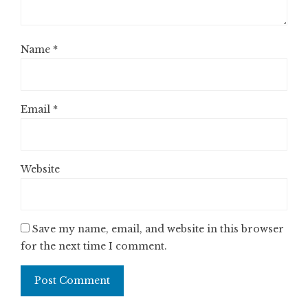
Name
*
Email
*
Website
Save my name, email, and website in this browser
for the next time I comment.