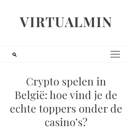
Skip
to
VIRTUALMIN
content
Crypto spelen in
België: hoe vind je de
echte toppers onder de
casino’s?