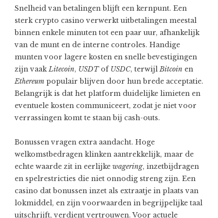
Snelheid van betalingen blijft een kernpunt. Een
sterk crypto casino verwerkt uitbetalingen meestal
binnen enkele minuten tot een paar uur, afhankelijk
van de munt en de interne controles. Handige
munten voor lagere kosten en snelle bevestigingen
zijn vaak
Litecoin
,
USDT
of
USDC
, terwijl
Bitcoin
en
Ethereum
populair blijven door hun brede acceptatie.
Belangrijk is dat het platform duidelijke limieten en
eventuele kosten communiceert, zodat je niet voor
verrassingen komt te staan bij cash-outs.
Bonussen vragen extra aandacht. Hoge
welkomstbedragen klinken aantrekkelijk, maar de
echte waarde zit in eerlijke
wagering
, inzetbijdragen
en spelrestricties die niet onnodig streng zijn. Een
casino dat bonussen inzet als extraatje in plaats van
lokmiddel, en zijn voorwaarden in begrijpelijke taal
uitschrijft, verdient vertrouwen. Voor actuele