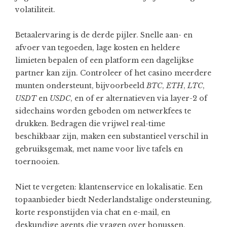
volatiliteit.
Betaalervaring is de derde pijler. Snelle aan- en
afvoer van tegoeden, lage kosten en heldere
limieten bepalen of een platform een dagelijkse
partner kan zijn. Controleer of het casino meerdere
munten ondersteunt, bijvoorbeeld
BTC
,
ETH
,
LTC
,
USDT
en
USDC
, en of er alternatieven via layer-2 of
sidechains worden geboden om netwerkfees te
drukken. Bedragen die vrijwel real-time
beschikbaar zijn, maken een substantieel verschil in
gebruiksgemak, met name voor live tafels en
toernooien.
Niet te vergeten: klantenservice en lokalisatie. Een
topaanbieder biedt Nederlandstalige ondersteuning,
korte responstijden via chat en e-mail, en
deskundige agents die vragen over bonussen,