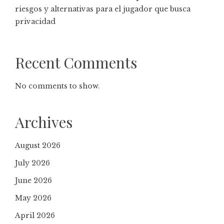
riesgos y alternativas para el jugador que busca
privacidad
Recent Comments
No comments to show.
Archives
August 2026
July 2026
June 2026
May 2026
April 2026