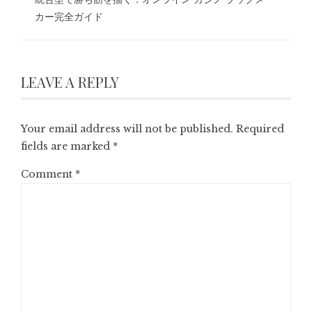
カー完全ガイド
LEAVE A REPLY
Your email address will not be published.
Required
fields are marked
*
Comment
*