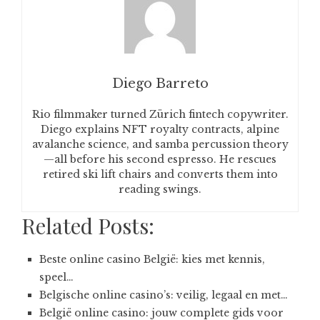
Diego Barreto
Rio filmmaker turned Zürich fintech copywriter.
Diego explains NFT royalty contracts, alpine
avalanche science, and samba percussion theory
—all before his second espresso. He rescues
retired ski lift chairs and converts them into
reading swings.
Related Posts:
Beste online casino België: kies met kennis,
speel…
Belgische online casino’s: veilig, legaal en met…
België online casino: jouw complete gids voor