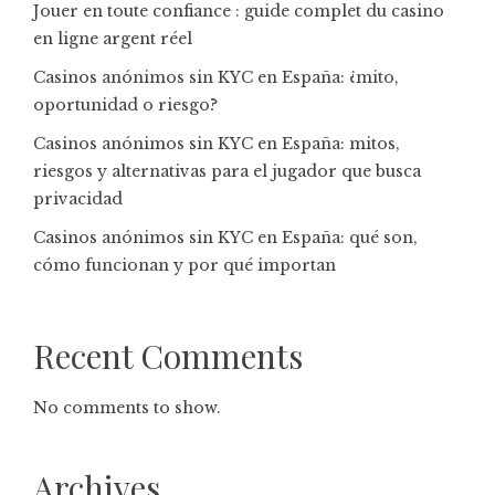
Jouer en toute confiance : guide complet du casino
en ligne argent réel
Casinos anónimos sin KYC en España: ¿mito,
oportunidad o riesgo?
Casinos anónimos sin KYC en España: mitos,
riesgos y alternativas para el jugador que busca
privacidad
Casinos anónimos sin KYC en España: qué son,
cómo funcionan y por qué importan
Recent Comments
No comments to show.
Archives