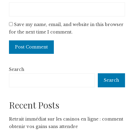
Save my name, email, and website in this browser
for the next time I comment.
Search
Search
Recent Posts
Retrait immédiat sur les casinos en ligne : comment
obtenir vos gains sans attendre