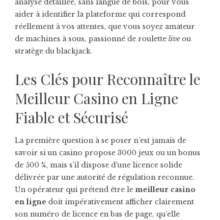
analyse détaillée, sans langue de bois, pour vous
aider à identifier la plateforme qui correspond
réellement à vos attentes, que vous soyez amateur
de machines à sous, passionné de roulette
live
ou
stratège du blackjack.
Les Clés pour Reconnaître le
Meilleur Casino en Ligne
Fiable et Sécurisé
La première question à se poser n’est jamais de
savoir si un casino propose 3000 jeux ou un bonus
de 500 %, mais s’il dispose d’une licence solide
délivrée par une autorité de régulation reconnue.
Un opérateur qui prétend être le
meilleur casino
en ligne
doit impérativement afficher clairement
son numéro de licence en bas de page, qu’elle