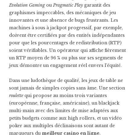
Evolution Gaming
ou
Pragmatic Play
garantit des
graphismes impeccables, des mécaniques de jeu
innovantes et une absence de bugs frustrants. Les
machines à sous à jackpot progressif, par exemple,
doivent être certifiées par des entités indépendantes
pour que les pourcentages de redistribution (RTP)
soient vérifiables. Un opérateur qui affiche fièrement
un RTP moyen de 96 % ou plus sur ses segments de
jeux démontre un engagement réel envers l’équité.
Dans une ludothèque de qualité, les jeux de table ne
sont jamais de simples copies sans âme. Une section
roulette
qui propose au moins trois variantes
(européenne, française, américaine), un blackjack
multi-main avec des limites de mise adaptées aux
petits budgets comme aux high rollers, et un vidéo
poker aux multiples déclinaisons sont autant de
marqueurs du
meilleur casino en ligne
.