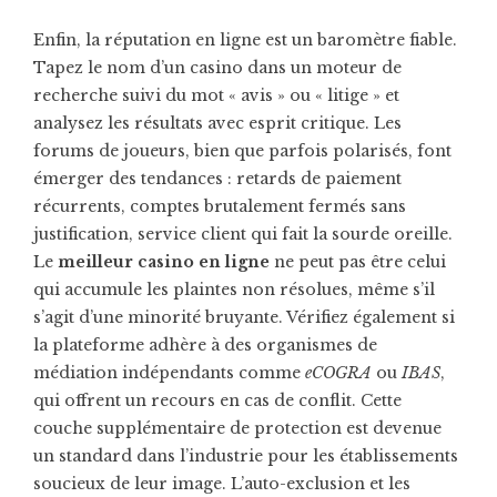
Enfin, la réputation en ligne est un baromètre fiable.
Tapez le nom d’un casino dans un moteur de
recherche suivi du mot « avis » ou « litige » et
analysez les résultats avec esprit critique. Les
forums de joueurs, bien que parfois polarisés, font
émerger des tendances : retards de paiement
récurrents, comptes brutalement fermés sans
justification, service client qui fait la sourde oreille.
Le
meilleur casino en ligne
ne peut pas être celui
qui accumule les plaintes non résolues, même s’il
s’agit d’une minorité bruyante. Vérifiez également si
la plateforme adhère à des organismes de
médiation indépendants comme
eCOGRA
ou
IBAS
,
qui offrent un recours en cas de conflit. Cette
couche supplémentaire de protection est devenue
un standard dans l’industrie pour les établissements
soucieux de leur image. L’auto-exclusion et les