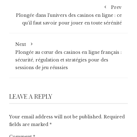
Prev
Plongée dans l’univers des casinos en ligne : ce
qu’il faut savoir pour jouer en toute sérénité
Next
Plongée au cœur des casinos en ligne français :
sécurité, régulation et stratégies pour des
sessions de jeu réussies
LEAVE A REPLY
Your email address will not be published.
Required
fields are marked
*
Comment
*