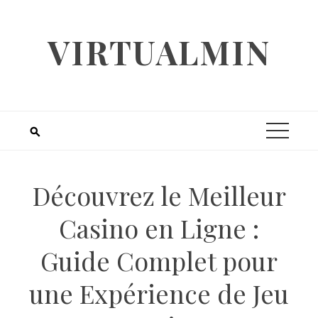
Skip
to
VIRTUALMIN
content
Découvrez le Meilleur
Casino en Ligne :
Guide Complet pour
une Expérience de Jeu