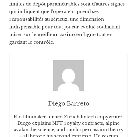
limites de dépôt paramétrables sont d’autres signes
qui indiquent que l’opérateur prend ses
responsabilités au sérieux, une dimension
indispensable pour tout joueur évolué souhaitant
miser sur le
meilleur casino en ligne
tout en
gardant le contrôle.
Diego Barreto
Rio filmmaker turned Zürich fintech copywriter.
Diego explains NFT royalty contracts, alpine
avalanche science, and samba percussion theory
—all before his second espresso. He rescues