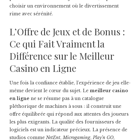
choisir un environnement où le divertissement
rime avec sérénité.
L’Offre de Jeux et de Bonus :
Ce qui Fait Vraiment la
Différence sur le Meilleur
Casino en Ligne
Une fois la confiance établie, l’expérience de jeu elle-
même devient le cœur du sujet. Le
meilleur casino
en ligne
ne se résume pas à un catalogue
pléthorique de machines à sous : il construit une
offre équilibrée qui répond aux attentes des joueurs
les plus exigeants. La qualité des fournisseurs de
logiciels est un indicateur précieux. La présence de
studios comme
NetEnt
,
Microgaming
,
Play’n GO
,