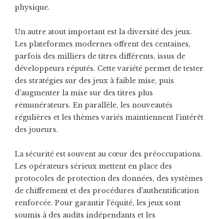
physique.
Un autre atout important est la diversité des jeux.
Les plateformes modernes offrent des centaines,
parfois des milliers de titres différents, issus de
développeurs réputés. Cette variété permet de tester
des stratégies sur des jeux à faible mise, puis
d'augmenter la mise sur des titres plus
rémunérateurs. En parallèle, les nouveautés
régulières et les thèmes variés maintiennent l'intérêt
des joueurs.
La sécurité est souvent au cœur des préoccupations.
Les opérateurs sérieux mettent en place des
protocoles de protection des données, des systèmes
de chiffrement et des procédures d'authentification
renforcée. Pour garantir l'équité, les jeux sont
soumis à des audits indépendants et les