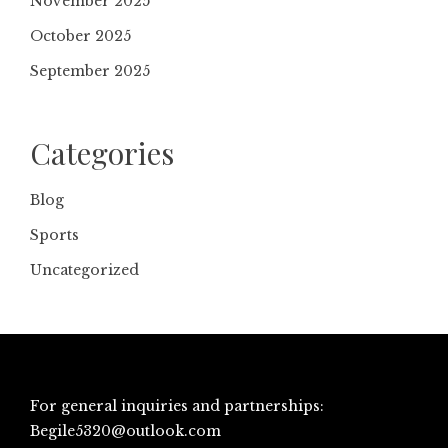
November 2025
October 2025
September 2025
Categories
Blog
Sports
Uncategorized
For general inquiries and partnerships:
Begile5320@outlook.com