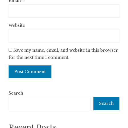
Email
*
Website
Save my name, email, and website in this browser
for the next time I comment.
Search
Search
Recent Posts