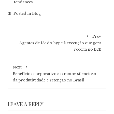
tendances…
Posted in
Blog
Prev
Agentes de IA: do hype à execução que gera
receita no B2B
Next
Benefícios corporativos: o motor silencioso
da produtividade e retenção no Brasil
LEAVE A REPLY