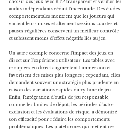
choisir des jeux avec RTP transparent et vérifier les
audits indépendants réduit l'incertitude. Des études
comportementales montrent que les joueurs qui
varient leurs mises et alternent sessions courtes et
pauses régulières conservent un meilleur contrôle
et subissent moins d'effets négatifs liés au jeu.
Un autre exemple concerne l'impact des jeux en
direct sur l'expérience utilisateur. Les tables avec
croupiers en direct augmentent l'immersion et
favorisent des mises plus longues ; cependant, elles
demandent souvent une stratégie plus prudente en
raison des variations rapides du rythme de jeu.
Enfin, l'intégration d'outils de jeu responsable,
comme les limites de dépôt, les périodes d'auto-
exclusion et les évaluations de risque, a démontré
son efficacité pour réduire les comportements
problématiques. Les plateformes qui mettent ces