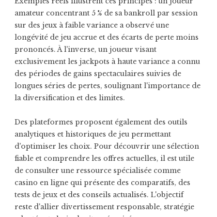
Exemples réels illustrent ces principes : un joueur
amateur concentrant 5 % de sa bankroll par session
sur des jeux à faible variance a observé une
longévité de jeu accrue et des écarts de perte moins
prononcés. À l'inverse, un joueur visant
exclusivement les jackpots à haute variance a connu
des périodes de gains spectaculaires suivies de
longues séries de pertes, soulignant l'importance de
la diversification et des limites.
Des plateformes proposent également des outils
analytiques et historiques de jeu permettant
d'optimiser les choix. Pour découvrir une sélection
fiable et comprendre les offres actuelles, il est utile
de consulter une ressource spécialisée comme
casino en ligne
qui présente des comparatifs, des
tests de jeux et des conseils actualisés. L'objectif
reste d'allier divertissement responsable, stratégie