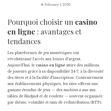
February 1, 2026
Pourquoi choisir un
casino
en ligne
: avantages et
tendances
Les plateformes de jeu numériques ont
révolutionné l'accès aux loisirs d'argent.
Aujourd'hui, le
casino en ligne
attire des millions
de joueurs grâce à sa disponibilité 24/7, à la diversité
des titres et à la facilité d'inscription. Contrairement
aux établissements physiques, les sites offrent une
gamme étendue de jeux — des
machines à sous
aux
tables de
blackjack
et de roulette — souvent organisée
par thème, volatilité et taux de redistribution (RTP).