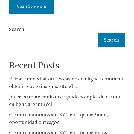
Search
Search
Recent Posts
Retrait immédiat sur les casinos en ligne : comment
obtenir vos gains sans attendre
Jouer en toute confiance : guide complet du casino
en ligne argent réel
Casinos anónimos sin KYC en España: ¿mito,
oportunidad o riesgo?
Casinos anónimos sin KYC en España: mitos,