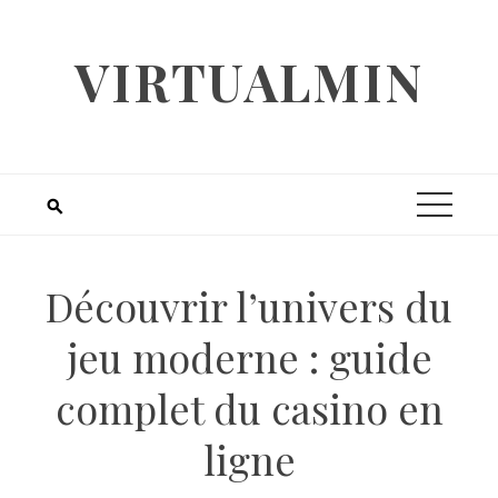
Skip
to
VIRTUALMIN
content
Découvrir l’univers du
jeu moderne : guide
complet du casino en
ligne