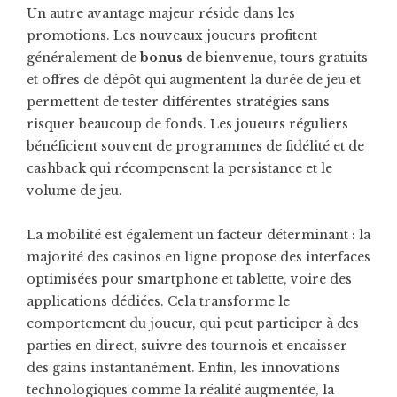
Un autre avantage majeur réside dans les
promotions. Les nouveaux joueurs profitent
généralement de
bonus
de bienvenue, tours gratuits
et offres de dépôt qui augmentent la durée de jeu et
permettent de tester différentes stratégies sans
risquer beaucoup de fonds. Les joueurs réguliers
bénéficient souvent de programmes de fidélité et de
cashback qui récompensent la persistance et le
volume de jeu.
La mobilité est également un facteur déterminant : la
majorité des casinos en ligne propose des interfaces
optimisées pour smartphone et tablette, voire des
applications dédiées. Cela transforme le
comportement du joueur, qui peut participer à des
parties en direct, suivre des tournois et encaisser
des gains instantanément. Enfin, les innovations
technologiques comme la réalité augmentée, la