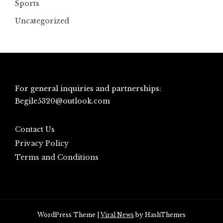
Sports
Uncategorized
For general inquiries and partnerships:
Begile5320@outlook.com
Contact Us
Privacy Policy
Terms and Conditions
WordPress Theme
|
Viral News
by HashThemes