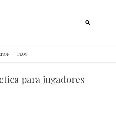
TION
BLOG
ctica para jugadores