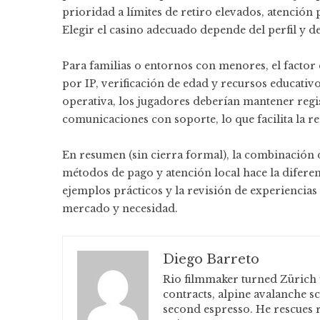
prioridad a límites de retiro elevados, atención
Elegir el casino adecuado depende del perfil y de
Para familias o entornos con menores, el factor 
por IP, verificación de edad y recursos educativ
operativa, los jugadores deberían mantener regis
comunicaciones con soporte, lo que facilita la re
En resumen (sin cierra formal), la combinación d
métodos de pago y atención local hace la diferen
ejemplos prácticos y la revisión de experiencias
mercado y necesidad.
Diego Barreto
Rio filmmaker turned Zürich 
contracts, alpine avalanche s
second espresso. He rescues r