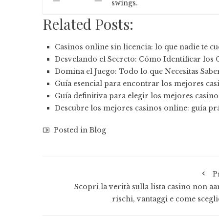
swings.
Related Posts:
Casinos online sin licencia: lo que nadie te c
Desvelando el Secreto: Cómo Identificar los 
Domina el Juego: Todo lo que Necesitas Sabe
Guía esencial para encontrar los mejores cas
Guía definitiva para elegir los mejores casin
Descubre los mejores casinos online: guía pr
Posted in
Blog
P
Scopri la verità sulla lista casino non a
rischi, vantaggi e come scegli