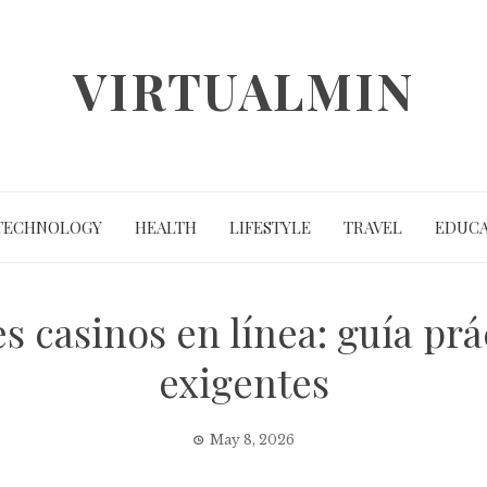
VIRTUALMIN
TECHNOLOGY
HEALTH
LIFESTYLE
TRAVEL
EDUCA
s casinos en línea: guía prá
exigentes
May 8, 2026