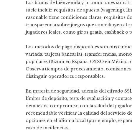
Los bonos de bienvenida y promociones son atrac
suele incluir requisitos de apuesta (wagering), 
razonable tiene condiciones claras, requisitos d
transparencia sobre juegos que contribuyen al 
jugadores leales, como giros gratis, cashback o 
Los métodos de pago disponibles son otro indica
variada: tarjetas bancarias, transferencias, moned
populares (Bizum en España, OXXO en México, o
Observa tiempos de procesamiento, comisiones y l
distinguir operadores responsables.
En materia de seguridad, además del cifrado SSL,
límites de depósito, tests de evaluación y conta
demuestra compromiso con la salud del jugador,
recomendable verificar la calidad del servicio de 
opciones en el idioma local (por ejemplo, españo
caso de incidencias.