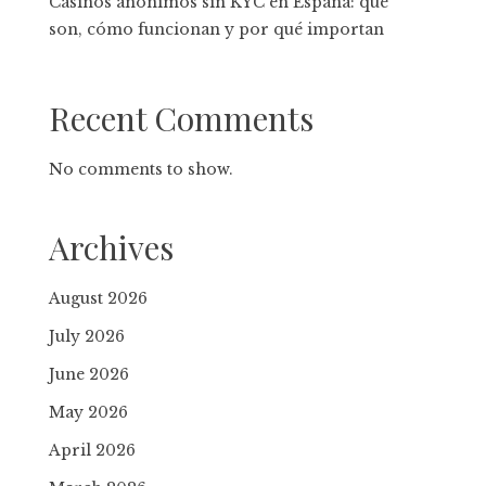
Casinos anónimos sin KYC en España: qué
son, cómo funcionan y por qué importan
Recent Comments
No comments to show.
Archives
August 2026
July 2026
June 2026
May 2026
April 2026