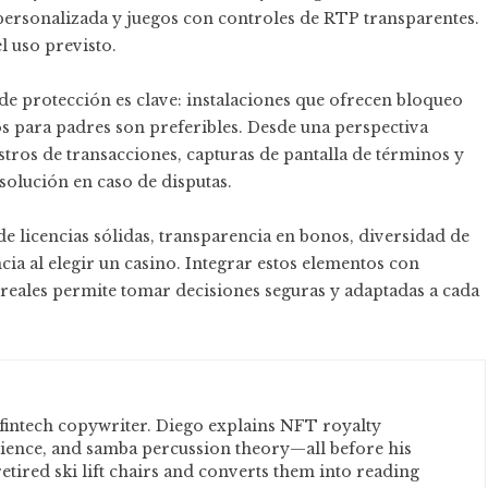
 personalizada y juegos con controles de RTP transparentes.
l uso previsto.
de protección es clave: instalaciones que ofrecen bloqueo
os para padres son preferibles. Desde una perspectiva
tros de transacciones, capturas de pantalla de términos y
solución en caso de disputas.
e licencias sólidas, transparencia en bonos, diversidad de
cia al elegir un casino. Integrar estos elementos con
 reales permite tomar decisiones seguras y adaptadas a cada
fintech copywriter. Diego explains NFT royalty
cience, and samba percussion theory—all before his
etired ski lift chairs and converts them into reading