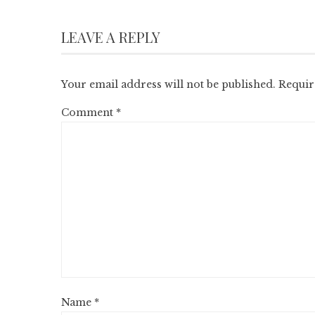
LEAVE A REPLY
Your email address will not be published.
Requir
Comment
*
Name
*