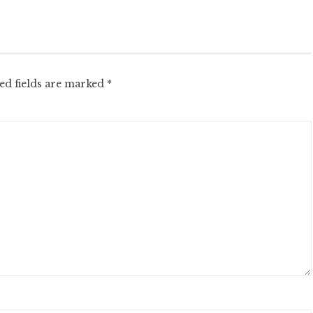
ed fields are marked
*