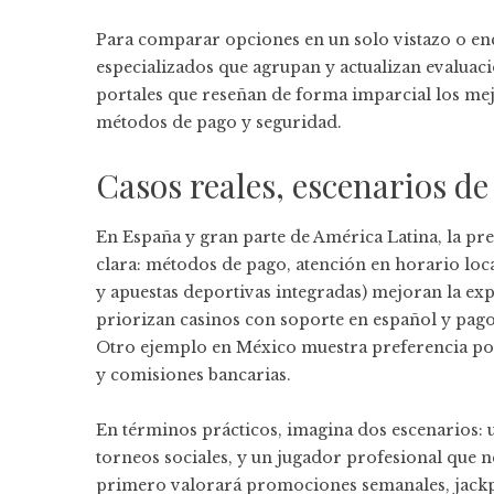
Para comparar opciones en un solo vistazo o en
especializados que agrupan y actualizan evaluaci
portales que reseñan de forma imparcial los
mej
métodos de pago y seguridad.
Casos reales, escenarios d
En España y gran parte de América Latina, la pr
clara: métodos de pago, atención en horario local
y apuestas deportivas integradas) mejoran la exp
priorizan casinos con soporte en español y pago
Otro ejemplo en México muestra preferencia po
y comisiones bancarias.
En términos prácticos, imagina dos escenarios: 
torneos sociales, y un jugador profesional que nec
primero valorará promociones semanales, jackp