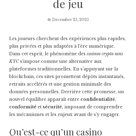
de jeu
December 25, 2025
Les joueurs cherchent des expériences plus rapides,
plus privées et plus adaptées à l’ère numérique.
Dans cet esprit, le phénomène des
casinos crypto sans
KYC
s’impose comme une alternative aux
plateformes traditionnelles. En s’appuyant sur la
blockchain, ces sites promettent dépôts instantanés,
retraits accélérés et une gestion minimale des
données personnelles. Derrière cette promesse, un
nouvel équilibre apparaît entre
confidentialité
,
conformité
et
sécurité
, imposant de comprendre
les mécanismes et les enjeux avant de s’y engager.
Qu’est-ce qu’un casino