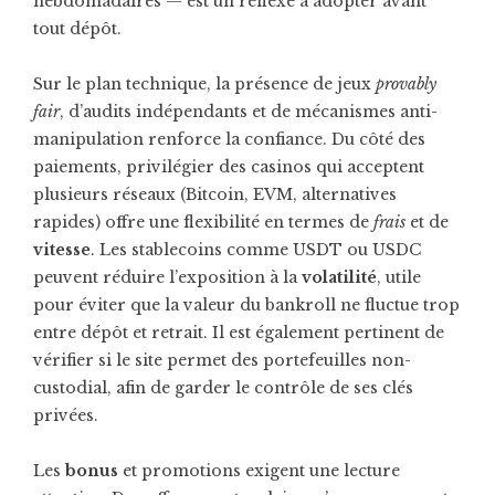
hebdomadaires — est un réflexe à adopter avant
tout dépôt.
Sur le plan technique, la présence de jeux
provably
fair
, d’audits indépendants et de mécanismes anti-
manipulation renforce la confiance. Du côté des
paiements, privilégier des casinos qui acceptent
plusieurs réseaux (Bitcoin, EVM, alternatives
rapides) offre une flexibilité en termes de
frais
et de
vitesse
. Les stablecoins comme USDT ou USDC
peuvent réduire l’exposition à la
volatilité
, utile
pour éviter que la valeur du bankroll ne fluctue trop
entre dépôt et retrait. Il est également pertinent de
vérifier si le site permet des portefeuilles non-
custodial, afin de garder le contrôle de ses clés
privées.
Les
bonus
et promotions exigent une lecture