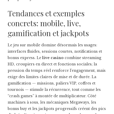
Tendances et exemples
concrets: mobile, live,
gamification et jackpots
Le jeu sur mobile domine désormais les usages:
interfaces fluides, sessions courtes, notifications et
bonus express. Le
live casino
combine streaming
HD, croupiers en direct et fonctions sociales; la
pression du temps réel renforce l’engagement, mais
exige des limites claires de mise et de durée. La
gamification — missions, paliers VIP, coffres et
tournois — stimule la récurrence, tout comme les
“crash games” à montée de multiplicateur. Côté
machines à sous, les mécaniques Megaways, les
bonus buy et les jackpots progressifs créent des pics