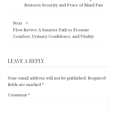
Restores Security and Peace of Mind Fast
Next
Flow Revive: A Smarter Path to Prostate
Comfort, Urinary Confidence, and Vitality
LEAVE A REPLY
Your email address will not be published.
Required
fields are marked
*
Comment
*