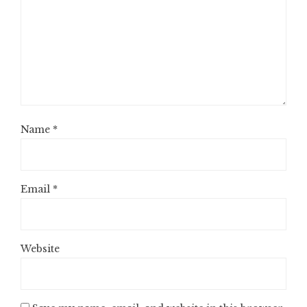
Name
*
Email
*
Website