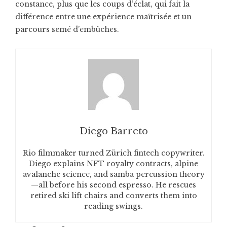
constance, plus que les coups d’éclat, qui fait la
différence entre une expérience maîtrisée et un
parcours semé d’embûches.
Diego Barreto
Rio filmmaker turned Zürich fintech copywriter.
Diego explains NFT royalty contracts, alpine
avalanche science, and samba percussion theory
—all before his second espresso. He rescues
retired ski lift chairs and converts them into
reading swings.