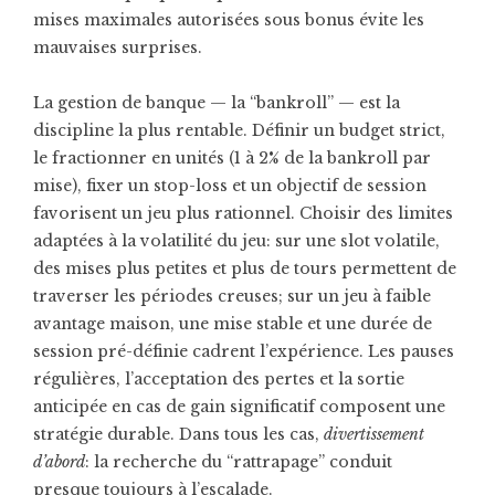
mises maximales autorisées sous bonus évite les
mauvaises surprises.
La gestion de banque — la “bankroll” — est la
discipline la plus rentable. Définir un budget strict,
le fractionner en unités (1 à 2% de la bankroll par
mise), fixer un stop-loss et un objectif de session
favorisent un jeu plus rationnel. Choisir des limites
adaptées à la volatilité du jeu: sur une slot volatile,
des mises plus petites et plus de tours permettent de
traverser les périodes creuses; sur un jeu à faible
avantage maison, une mise stable et une durée de
session pré-définie cadrent l’expérience. Les pauses
régulières, l’acceptation des pertes et la sortie
anticipée en cas de gain significatif composent une
stratégie durable. Dans tous les cas,
divertissement
d’abord
: la recherche du “rattrapage” conduit
presque toujours à l’escalade.