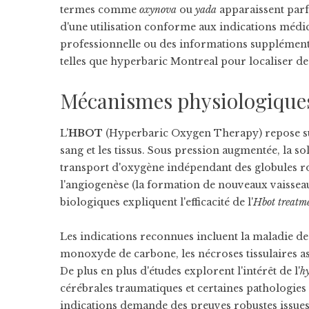
termes comme
oxynova
ou
yada
apparaissent parfo
d'une utilisation conforme aux indications médi
professionnelle ou des informations supplémentai
telles que
hyperbaric Montreal
pour localiser de
Mécanismes physiologiques, 
L'
HBOT
(Hyperbaric Oxygen Therapy) repose sur
sang et les tissus. Sous pression augmentée, la s
transport d'oxygène indépendant des globules r
l'angiogenèse (la formation de nouveaux vaisseau
biologiques expliquent l'efficacité de l'
Hbot treatm
Les indications reconnues incluent la maladie de
monoxyde de carbone, les nécroses tissulaires ass
De plus en plus d'études explorent l'intérêt de l'
h
cérébrales traumatiques et certaines pathologie
indications demande des preuves robustes issues