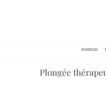
Skip
to
content
BUSINESS
Plongée thérapeu