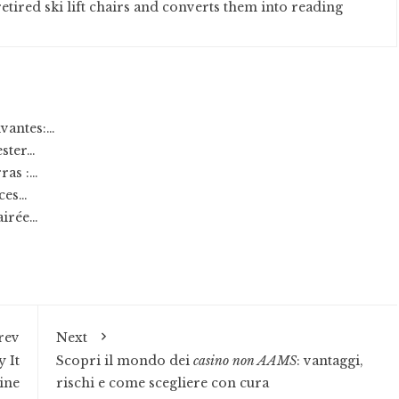
etired ski lift chairs and converts them into reading
ivantes:…
ester…
ras :…
nces…
airée…
rev
Next
 It
Scopri il mondo dei
casino non AAMS
: vantaggi,
ine
rischi e come scegliere con cura