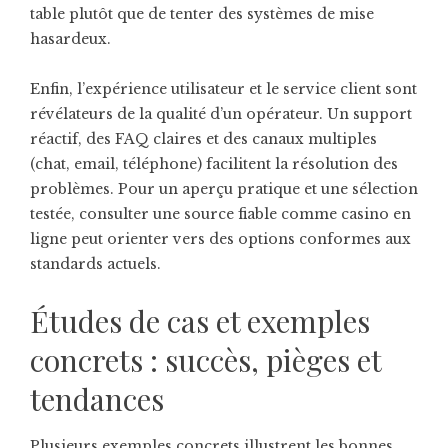
table plutôt que de tenter des systèmes de mise
hasardeux.
Enfin, l’expérience utilisateur et le service client sont
révélateurs de la qualité d’un opérateur. Un support
réactif, des FAQ claires et des canaux multiples
(chat, email, téléphone) facilitent la résolution des
problèmes. Pour un aperçu pratique et une sélection
testée, consulter une source fiable comme
casino en
ligne
peut orienter vers des options conformes aux
standards actuels.
Études de cas et exemples
concrets : succès, pièges et
tendances
Plusieurs exemples concrets illustrent les bonnes