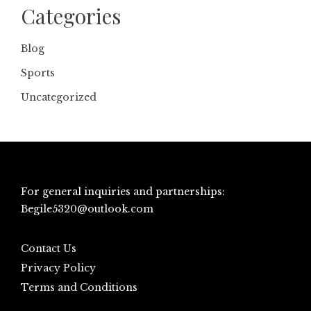
Categories
Blog
Sports
Uncategorized
For general inquiries and partnerships:
Begile5320@outlook.com
Contact Us
Privacy Policy
Terms and Conditions