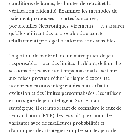
conditions de bonus, les limites de retrait et la
vérification d’identité. Examiner les méthodes de
paiement proposées — cartes bancaires,
portefeuilles électroniques, virements — et s’assurer
qu’elles utilisent des protocoles de sécurité
(chiffrement) protège les informations sensibles.
La gestion de bankroll est un autre pilier de jeu
responsable. Fixer des limites de dépôt, définir des
sessions de jeu avec un temps maximal et se tenir
aux mises prévues réduit le risque d’excès. De
nombreux casinos intègrent des outils d’auto-
exclusion et des limites personnalisées ; les utiliser
est un signe de jeu intelligent. Sur le plan
stratégique, il est important de connaître le taux de
redistribution (RTP) des jeux, d’opter pour des
variantes avec de meilleures probabilités et
d’appliquer des stratégies simples sur les jeux de