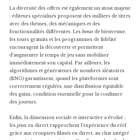
La diversité des offres est également un atout majeur
: éditeurs spécialisés proposent des milliers de titres
avec des thèmes, des mécaniques et des
fonctionnalités différentes. Les
bonus
de bienvenue,
les tours gratuits et les programmes de fidélité
encouragent la découverte et permettent
d’augmenter le temps de jeu sans mobiliser
immédiatement son capital. Par ailleurs, les
algorithmes et générateurs de nombres aléatoires
(RNG) garantissent, quand les plateformes sont
correctement régulées, une distribution équitable
des gains, condition essentielle pour la confiance
des joueurs.
Enfin, la dimension sociale et interactive a évolué :
les jeux en direct rapprochent l’expérience du réel
grâce aux croupiers filmés en direct, au chat intégré