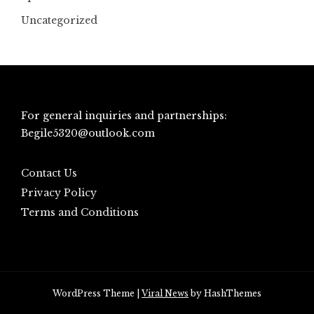
Uncategorized
For general inquiries and partnerships:
Begile5320@outlook.com
Contact Us
Privacy Policy
Terms and Conditions
WordPress Theme
|
Viral News
by HashThemes