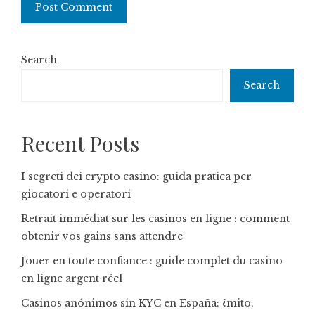
Search
Search
Recent Posts
I segreti dei crypto casino: guida pratica per
giocatori e operatori
Retrait immédiat sur les casinos en ligne : comment
obtenir vos gains sans attendre
Jouer en toute confiance : guide complet du casino
en ligne argent réel
Casinos anónimos sin KYC en España: ¿mito,