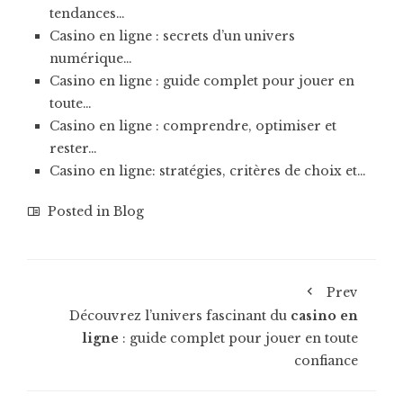
tendances…
Casino en ligne : secrets d’un univers
numérique…
Casino en ligne : guide complet pour jouer en
toute…
Casino en ligne : comprendre, optimiser et
rester…
Casino en ligne: stratégies, critères de choix et…
Posted in
Blog
Prev
Découvrez l’univers fascinant du
casino en
ligne
: guide complet pour jouer en toute
confiance