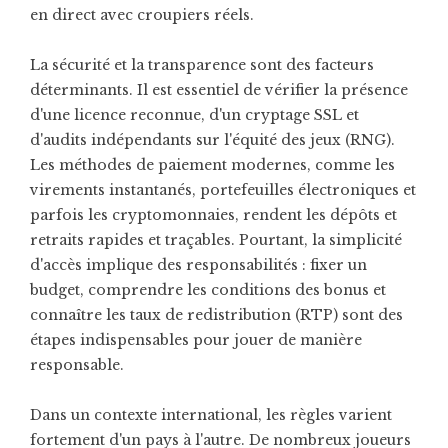
en direct avec croupiers réels.
La sécurité et la transparence sont des facteurs
déterminants. Il est essentiel de vérifier la présence
d'une licence reconnue, d'un cryptage SSL et
d'audits indépendants sur l'équité des jeux (RNG).
Les méthodes de paiement modernes, comme les
virements instantanés, portefeuilles électroniques et
parfois les cryptomonnaies, rendent les dépôts et
retraits rapides et traçables. Pourtant, la simplicité
d'accès implique des responsabilités : fixer un
budget, comprendre les conditions des bonus et
connaître les taux de redistribution (RTP) sont des
étapes indispensables pour jouer de manière
responsable.
Dans un contexte international, les règles varient
fortement d'un pays à l'autre. De nombreux joueurs