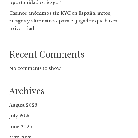
oportunidad o riesgo?
Casinos anónimos sin KYC en España: mitos,
riesgos y alternativas para el jugador que busca
privacidad
Recent Comments
No comments to show.
Archives
August 2026
July 2026
June 2026
May 2026