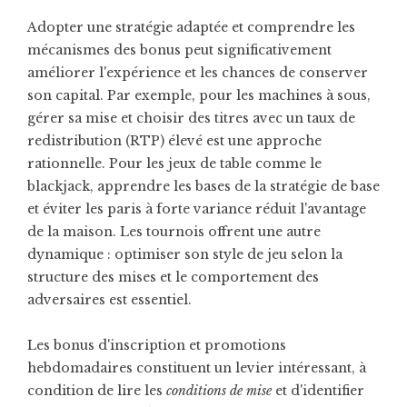
Adopter une stratégie adaptée et comprendre les
mécanismes des bonus peut significativement
améliorer l'expérience et les chances de conserver
son capital. Par exemple, pour les machines à sous,
gérer sa mise et choisir des titres avec un taux de
redistribution (RTP) élevé est une approche
rationnelle. Pour les jeux de table comme le
blackjack, apprendre les bases de la stratégie de base
et éviter les paris à forte variance réduit l'avantage
de la maison. Les tournois offrent une autre
dynamique : optimiser son style de jeu selon la
structure des mises et le comportement des
adversaires est essentiel.
Les bonus d'inscription et promotions
hebdomadaires constituent un levier intéressant, à
condition de lire les
conditions de mise
et d'identifier