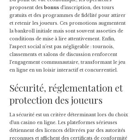
proposent des
bonus
d'inscription, des tours
gratuits et des programmes de fidélité pour attirer
et retenir les joueurs. Ces promotions augmentent
la bankroll initiale mais sont souvent assorties de
conditions de mise à lire attentivement. Enfin,
l'aspect social n'est pas négligeable : tournois,
classements et salons de discussion renforcent
l'engagement communautaire, transformant le jeu
en ligne en un loisir interactif et concurrentiel.
Sécurité, réglementation et
protection des joueurs
La sécurité est un critère déterminant lors du choix
d'un casino en ligne. Les plateformes sérieuses
détiennent des licences délivrées par des autorités
reconnues et affichent des certificats de conformité