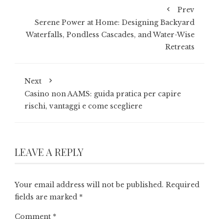
Prev
Serene Power at Home: Designing Backyard
Waterfalls, Pondless Cascades, and Water-Wise
Retreats
Next
Casino non AAMS: guida pratica per capire
rischi, vantaggi e come scegliere
LEAVE A REPLY
Your email address will not be published.
Required
fields are marked
*
Comment
*