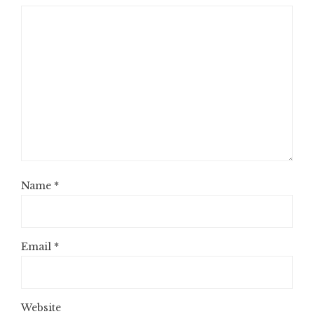
Name
*
Email
*
Website