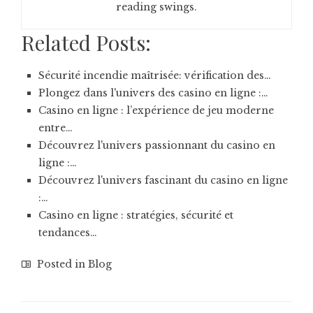
reading swings.
Related Posts:
Sécurité incendie maîtrisée: vérification des…
Plongez dans l'univers des casino en ligne :…
Casino en ligne : l’expérience de jeu moderne
entre…
Découvrez l'univers passionnant du casino en
ligne :…
Découvrez l'univers fascinant du casino en ligne
:…
Casino en ligne : stratégies, sécurité et
tendances…
Posted in
Blog