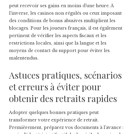
peut recevoir ses gains en moins d’une heure. À
l’inverse, les casinos non régulés ou ceux imposant
des conditions de bonus abusives multiplient les
blocages. Pour les joueurs français, il est également
pertinent de vérifier les aspects fiscaux et les
restrictions locales, ainsi que la langue et les
moyens de contact du support pour éviter les
malentendus.
Astuces pratiques, scénarios
et erreurs à éviter pour
obtenir des retraits rapides
Adopter quelques bonnes pratiques peut
transformer votre expérience de retrait.
Premièrement, préparez vos documents à l’avance :