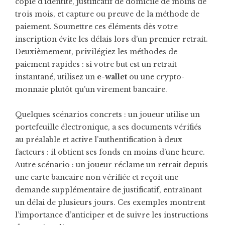
copie d’identité, justificatif de domicile de moins de
trois mois, et capture ou preuve de la méthode de
paiement. Soumettre ces éléments dès votre
inscription évite les délais lors d’un premier retrait.
Deuxièmement, privilégiez les méthodes de
paiement rapides : si votre but est un retrait
instantané, utilisez un
e-wallet
ou une crypto-
monnaie plutôt qu’un virement bancaire.
Quelques scénarios concrets : un joueur utilise un
portefeuille électronique, a ses documents vérifiés
au préalable et active l’authentification à deux
facteurs : il obtient ses fonds en moins d’une heure.
Autre scénario : un joueur réclame un retrait depuis
une carte bancaire non vérifiée et reçoit une
demande supplémentaire de justificatif, entraînant
un délai de plusieurs jours. Ces exemples montrent
l’importance d’anticiper et de suivre les instructions