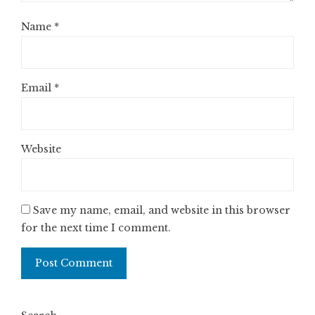
Name
*
Email
*
Website
Save my name, email, and website in this browser
for the next time I comment.