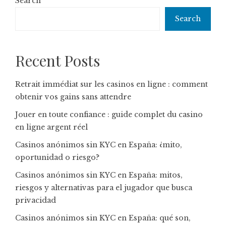
Search
Search
Recent Posts
Retrait immédiat sur les casinos en ligne : comment
obtenir vos gains sans attendre
Jouer en toute confiance : guide complet du casino
en ligne argent réel
Casinos anónimos sin KYC en España: ¿mito,
oportunidad o riesgo?
Casinos anónimos sin KYC en España: mitos,
riesgos y alternativas para el jugador que busca
privacidad
Casinos anónimos sin KYC en España: qué son,