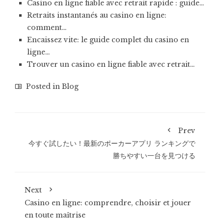
Casino en ligne fiable avec retrait rapide : guide…
Retraits instantanés au casino en ligne:
comment…
Encaissez vite: le guide complet du casino en
ligne…
Trouver un casino en ligne fiable avec retrait…
Posted in
Blog
Prev
今すぐ試したい！最新のポーカーアプリ ランキングで
勝ちやすい一台を見つける
Next
Casino en ligne: comprendre, choisir et jouer
en toute maîtrise