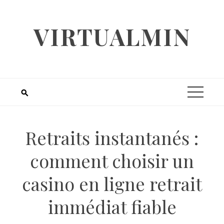
Skip
to
VIRTUALMIN
content
Retraits instantanés :
comment choisir un
casino en ligne retrait
immédiat fiable