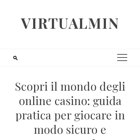
Skip
to
VIRTUALMIN
content
Scopri il mondo degli
online casino: guida
pratica per giocare in
modo sicuro e