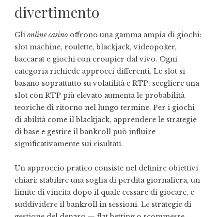
divertimento
Gli
online casino
offrono una gamma ampia di giochi:
slot machine, roulette, blackjack, videopoker,
baccarat e giochi con croupier dal vivo. Ogni
categoria richiede approcci differenti. Le slot si
basano soprattutto su volatilità e RTP; scegliere una
slot con RTP più elevato aumenta le probabilità
teoriche di ritorno nel lungo termine. Per i giochi
di abilità come il blackjack, apprendere le strategie
di base e gestire il bankroll può influire
significativamente sui risultati.
Un approccio pratico consiste nel definire obiettivi
chiari: stabilire una soglia di perdita giornaliera, un
limite di vincita dopo il quale cessare di giocare, e
suddividere il bankroll in sessioni. Le strategie di
gestione del denaro — flat betting o scommesse