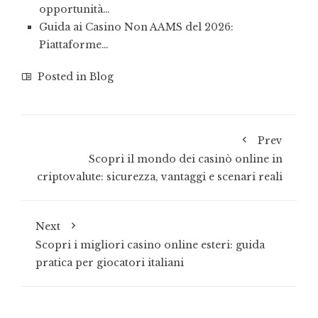
opportunità…
Guida ai Casino Non AAMS del 2026:
Piattaforme…
Posted in
Blog
Prev
Scopri il mondo dei casinò online in
criptovalute: sicurezza, vantaggi e scenari reali
Next
Scopri i migliori casino online esteri: guida
pratica per giocatori italiani