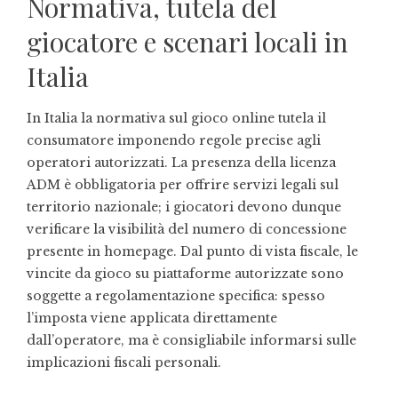
Normativa, tutela del
giocatore e scenari locali in
Italia
In Italia la normativa sul gioco online tutela il
consumatore imponendo regole precise agli
operatori autorizzati. La presenza della licenza
ADM è obbligatoria per offrire servizi legali sul
territorio nazionale; i giocatori devono dunque
verificare la visibilità del numero di concessione
presente in homepage. Dal punto di vista fiscale, le
vincite da gioco su piattaforme autorizzate sono
soggette a regolamentazione specifica: spesso
l’imposta viene applicata direttamente
dall’operatore, ma è consigliabile informarsi sulle
implicazioni fiscali personali.