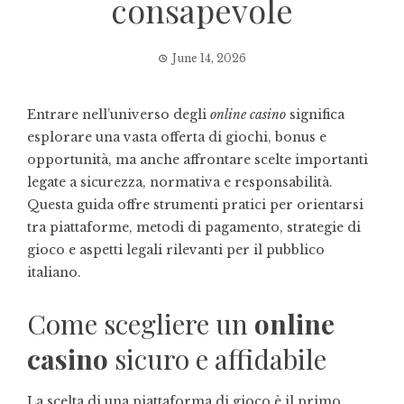
consapevole
June 14, 2026
Entrare nell’universo degli
online casino
significa
esplorare una vasta offerta di giochi, bonus e
opportunità, ma anche affrontare scelte importanti
legate a sicurezza, normativa e responsabilità.
Questa guida offre strumenti pratici per orientarsi
tra piattaforme, metodi di pagamento, strategie di
gioco e aspetti legali rilevanti per il pubblico
italiano.
Come scegliere un
online
casino
sicuro e affidabile
La scelta di una piattaforma di gioco è il primo