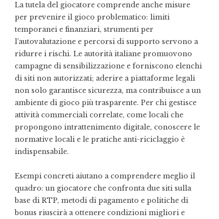
La tutela del giocatore comprende anche misure
per prevenire il gioco problematico: limiti
temporanei e finanziari, strumenti per
l’autovalutazione e percorsi di supporto servono a
ridurre i rischi. Le autorità italiane promuovono
campagne di sensibilizzazione e forniscono elenchi
di siti non autorizzati; aderire a piattaforme legali
non solo garantisce sicurezza, ma contribuisce a un
ambiente di gioco più trasparente. Per chi gestisce
attività commerciali correlate, come locali che
propongono intrattenimento digitale, conoscere le
normative locali e le pratiche anti-riciclaggio è
indispensabile.
Esempi concreti aiutano a comprendere meglio il
quadro: un giocatore che confronta due siti sulla
base di RTP, metodi di pagamento e politiche di
bonus riuscirà a ottenere condizioni migliori e