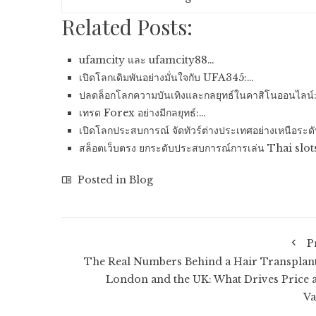
Related Posts:
ufamcity และ ufamcity88…
เปิดโลกเดิมพันอย่างมั่นใจกับ UFA345:…
ปลดล็อกโลกความบันเทิงและกลยุทธ์ในคาสิโนออนไลน์
เทรด Forex อย่างมีกลยุทธ์:…
เปิดโลกประสบการณ์ จัดทัวร์ต่างประเทศอย่างเหนือระด
สล็อตเว็บตรง ยกระดับประสบการณ์การเล่น Thai slot
Posted in
Blog
P
The Real Numbers Behind a Hair Transplant
London and the UK: What Drives Price 
Va