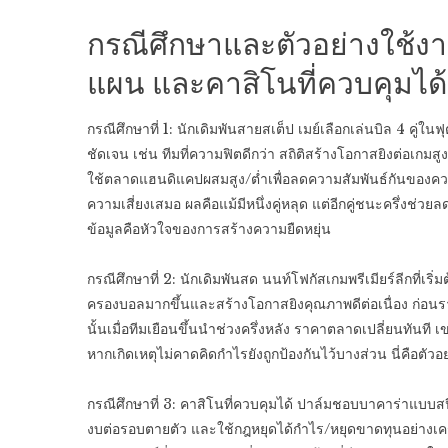
กรณีศึกษาและตัวอย่างใช้งานจร
แผน และคาสิโนที่ควบคุมได้
กรณีศึกษาที่ 1: นักเดิมพันสายสเต็ป เมย์เลือกเล่นบิล 4 คู่ใน
ชัดเจน เช่น ทีมที่ความฟิตดีกว่า สถิติสร้างโอกาสยิงต่อเกม
ใช้ตลาดแฮนดิแคปผสมสูง/ต่ำเพื่อลดความสัมพันธ์กันของความเส
ความเสี่ยงเสมอ ผลคือแม้มีหนึ่งคู่หลุด แต่อีกคู่ชนะครึ่ง
ข้อมูลคือหัวใจของการสร้างความยืดหยุ่น
กรณีศึกษาที่ 2: นักเดิมพันสด นนท์โฟกัสเกมพรีเมียร์ลีกที่เ
ครองบอลมากขึ้นและสร้างโอกาสยิงคุณภาพดีต่อเนื่อง ก่อ
นั้นเมื่อทีมเยือนขึ้นนำช่วงครึ่งหลัง ราคาตลาดเปลี่ยนทันที 
หากเกิดเหตุไม่คาดคิดกำไรยังถูกป้องกันไว้บางส่วน นี่คือตั
กรณีศึกษาที่ 3: คาสิโนที่ควบคุมได้ ปาล์มชอบบาคาร่าแบบสปี
งบต่อรอบตายตัว และใช้กฎหยุดได้กำไร/หยุดขาดทุนอย่างเคร่