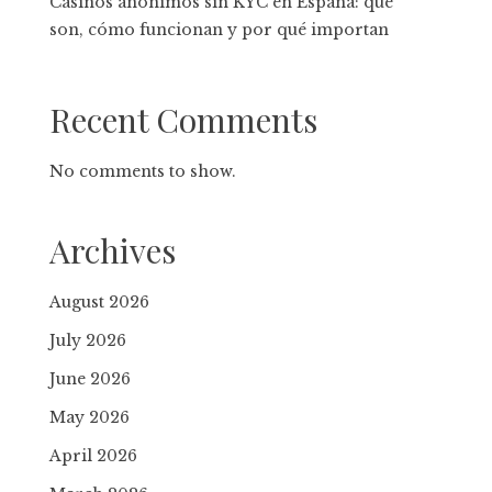
Casinos anónimos sin KYC en España: qué
son, cómo funcionan y por qué importan
Recent Comments
No comments to show.
Archives
August 2026
July 2026
June 2026
May 2026
April 2026