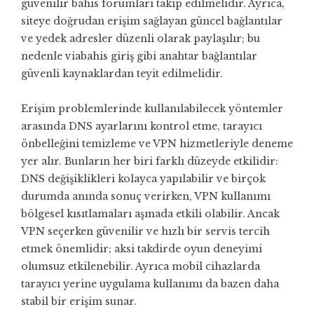
güvenilir bahis forumları takip edilmelidir. Ayrıca,
siteye doğrudan erişim sağlayan güncel bağlantılar
ve yedek adresler düzenli olarak paylaşılır; bu
nedenle
viabahis giriş
gibi anahtar bağlantılar
güvenli kaynaklardan teyit edilmelidir.
Erişim problemlerinde kullanılabilecek yöntemler
arasında DNS ayarlarını kontrol etme, tarayıcı
önbelleğini temizleme ve VPN hizmetleriyle deneme
yer alır. Bunların her biri farklı düzeyde etkilidir:
DNS değişiklikleri kolayca yapılabilir ve birçok
durumda anında sonuç verirken, VPN kullanımı
bölgesel kısıtlamaları aşmada etkili olabilir. Ancak
VPN seçerken güvenilir ve hızlı bir servis tercih
etmek önemlidir; aksi takdirde oyun deneyimi
olumsuz etkilenebilir. Ayrıca mobil cihazlarda
tarayıcı yerine uygulama kullanımı da bazen daha
stabil bir erişim sunar.