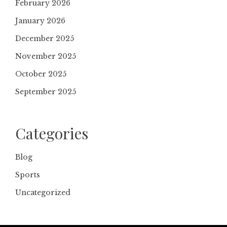
February 2026
January 2026
December 2025
November 2025
October 2025
September 2025
Categories
Blog
Sports
Uncategorized