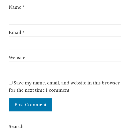
Name
*
Email
*
Website
Save my name, email, and website in this browser
for the next time I comment.
Search