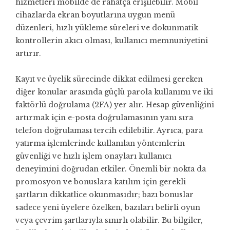
hizmetleri mobilde de rahatça erişilebilir. Mobil
cihazlarda ekran boyutlarına uygun menü
düzenleri, hızlı yükleme süreleri ve dokunmatik
kontrollerin akıcı olması, kullanıcı memnuniyetini
artırır.
Kayıt ve üyelik sürecinde dikkat edilmesi gereken
diğer konular arasında güçlü parola kullanımı ve iki
faktörlü doğrulama (2FA) yer alır. Hesap güvenliğini
artırmak için e-posta doğrulamasının yanı sıra
telefon doğrulaması tercih edilebilir. Ayrıca, para
yatırma işlemlerinde kullanılan yöntemlerin
güvenliği ve hızlı işlem onayları kullanıcı
deneyimini doğrudan etkiler. Önemli bir nokta da
promosyon ve bonuslara katılım için gerekli
şartların dikkatlice okunmasıdır; bazı bonuslar
sadece yeni üyelere özelken, bazıları belirli oyun
veya çevrim şartlarıyla sınırlı olabilir. Bu bilgiler,