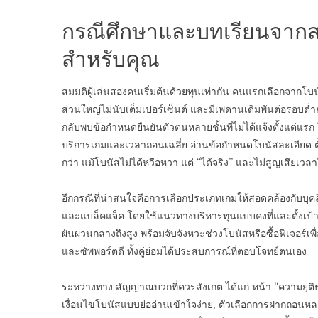
กรณีศึกษาและบทเรียนจากสนา
สำหรับคุณ
สมมติผู้เล่นสองคนเริ่มต้นด้วยทุนเท่ากัน คนแรกเลือกจากโบน
ส่วนใหญ่ไม่นับเต็มเปอร์เซ็นต์ และมีเพดานเดิมพันต่อรอบต่ำก
กลับพบข้อกำหนดยืนยันตัวตนหลายชั้นที่ไม่ได้แจ้งตั้งแต่แร
บริการเกมและเวลาถอนเฉลี่ย อ่านข้อกำหนดโบนัสละเอียด ตั้
กว่า แม้โบนัสไม่ได้หวือหวา แต่ “ได้จริง” และไม่สูญเสียเวลาไ
อีกกรณีที่น่าสนใจคือการเลือกประเภทเกมให้สอดคล้องกับบุคลิ
และแบล็คแจ็ค โดยใช้แนวทางบริหารทุนแบบคงที่และตั้งเป้าก
ผันผวนกลางถึงสูง พร้อมจับจังหวะช่วงโบนัสหรือซื้อฟีเจอร์เพ
และซัพพอร์ตดี ทั้งคู่ย่อมได้ประสบการณ์ที่ตอบโจทย์ตนเอง
ระหว่างทาง สัญญาณบวกที่ควรสังเกต ได้แก่ หน้า “ความยุต
เงื่อนไขโบนัสแบบย่ออ่านเข้าใจง่าย, ตัวเลือกการฝากถอ