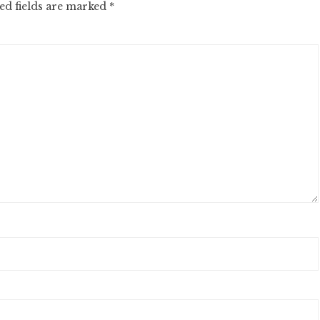
ed fields are marked
*