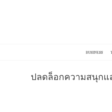
Skip
to
content
BUSINESS
ปลดล็อกความสนุกและค