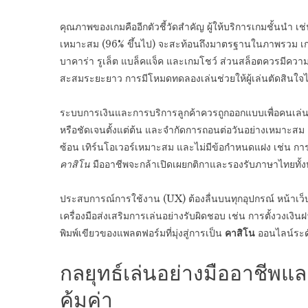
คุณภาพของเกมคืออีกตัวชี้วัดสำคัญ ผู้ให้บริการเกมชั้นนำ
เหมาะสม (96% ขึ้นไป) จะสะท้อนถึงมาตรฐานในภาพรวม เกมป
บาคาร่า รูเล็ต แบล็คแจ็ค และเกมโชว์ ส่วนสล็อตควรมีความผ
สะสมระยะยาว การมีโหมดทดลองเล่นช่วยให้ผู้เล่นตัดสินใจได้อ
ระบบการเงินและการบริการลูกค้าควรถูกออกแบบเพื่อคนเล่นจร
หรือชัดเจนตั้งแต่ต้น และจำกัดการถอนต่อวันอย่างเหมาะสม 
ซ้อน เทิร์นโอเวอร์เหมาะสม และไม่มีข้อกำหนดแฝง เช่น การจ
คาสิโน
มืออาชีพจะกล้าเปิดเผยกติกาและรองรับภาษาไทยทั้ง
ประสบการณ์การใช้งาน (UX) ต้องลื่นบนทุกอุปกรณ์ หน้าเว็
เครื่องมือส่งเสริมการเล่นอย่างรับผิดชอบ เช่น การตั้งวงเงิ
พิมพ์เขียวของแพลตฟอร์มที่มุ่งสู่การเป็น
คาสิโน
ออนไลน์ระดั
กลยุทธ์เล่นอย่างมืออาชีพแ
คุ้มค่า