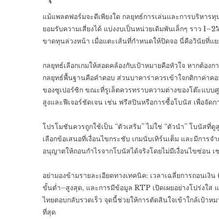
แม้แพลตฟอร์มจะดีเพียงใด กลยุทธ์การเล่นและการบริหารทุ
ยอมรับความเสี่ยงได้ แบ่งงบเป็นหน่วยเดิมพันเล็กๆ ราว 1–
ขาดทุนล่วงหน้า เมื่อแตะเส้นที่กำหนดให้ปิดจอ นี่คือวินัย
กลยุทธ์เลือกเกมให้สอดคล้องกับเป้าหมายคือหัวใจ หากต้อง
กลยุทธ์พื้นฐานคือคำตอบ ส่วนบาคาร่าควรเข้าใจกติกาค่าคอมมิช
ของซูเปอร์ซิก ขณะที่รูเล็ตควรทราบความต่างของโต๊ะแบบศูนย์
สูงและฟีเจอร์ชัดเจน เช่น ฟรีสปินหรือการซื้อโบนัส เพื่อจั
โปรโมชันควรถูกใช้เป็น “ตัวเสริม” ไม่ใช่ “ตัวนำ” โบนัสที่ด
เลือกข้อเสนอที่เงื่อนไขกระชับ เกมนับเทิร์นเต็ม และมีการ
อนุญาตให้ถอนกำไรจากโบนัสได้จริงโดยไม่มีเงื่อนไขซ่อน เ
อย่ามองข้ามรายละเอียดทางเทคนิค: เวลาเฉลี่ยการถอนเงิน (
ขั้นต่ำ–สูงสุด, และการมีข้อมูล RTP เปิดเผยอย่างโปร่งใส แ
ไทยตอบกลับรวดเร็ว จุดนี้ช่วยให้การตัดสินใจเข้าใกล้เป้
ที่สุด