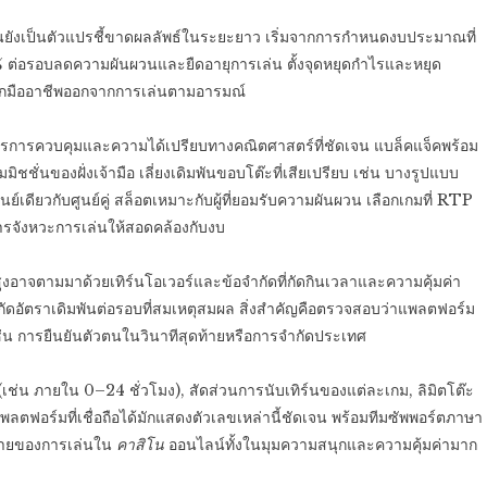
นยังเป็นตัวแปรชี้ขาดผลลัพธ์ในระยะยาว เริ่มจากการกำหนดงบประมาณที่
2% ต่อรอบลดความผันผวนและยืดอายุการเล่น ตั้งจุดหยุดกำไรและหยุด
ที่แยกมืออาชีพออกจากการเล่นตามอารมณ์
การการควบคุมและความได้เปรียบทางคณิตศาสตร์ที่ชัดเจน แบล็คแจ็คพร้อม
ชั่นของฝั่งเจ้ามือ เลี่ยงเดิมพันขอบโต๊ะที่เสียเปรียบ เช่น บางรูปแบบ
เดียวกับศูนย์คู่ สล็อตเหมาะกับผู้ที่ยอมรับความผันผวน เลือกเกมที่ RTP
ดการจังหวะการเล่นให้สอดคล้องกับงบ
ูสูงอาจตามมาด้วยเทิร์นโอเวอร์และข้อจำกัดที่กัดกินเวลาและความคุ้มค่า
จำกัดอัตราเดิมพันต่อรอบที่สมเหตุสมผล สิ่งสำคัญคือตรวจสอบว่าแพลตฟอร์ม
ช่น การยืนยันตัวตนในวินาทีสุดท้ายหรือการจำกัดประเทศ
เช่น ภายใน 0–24 ชั่วโมง), สัดส่วนการนับเทิร์นของแต่ละเกม, ลิมิตโต๊ะ
พลตฟอร์มที่เชื่อถือได้มักแสดงตัวเลขเหล่านี้ชัดเจน พร้อมทีมซัพพอร์ตภาษา
าหมายของการเล่นใน
คาสิโน
ออนไลน์ทั้งในมุมความสนุกและความคุ้มค่ามาก