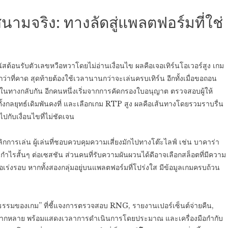
มจริง: ทางลัดสู่แพลตฟอร์มที่ใช่
ัสต้อนรับตัวเลขหวือหวาโดยไม่อ่านเงื่อนไข ผลคือเจอเทิร์นโอเวอร์สูง เกม
ว่าที่คาด สุดท้ายต้องใช้เวลานานกว่าจะเล่นครบเทิร์น อีกทั้งเมื่อขอถอน
ก ในทางกลับกัน อีกคนหนึ่งเริ่มจากการคัดกรองใบอนุญาต ตรวจสอบผู้ให้
งกลยุทธ์เดิมพันคงที่ และเลือกเกม RTP สูง ผลคือเส้นทางโดยรวมราบรื่น
ปกับเงื่อนไขที่ไม่ชัดเจน
กการเล่น ผู้เล่นที่ชอบควบคุมความเสี่ยงมักไปทางโต๊ะไลฟ์ เช่น บาคาร่า
ำไรสั้นๆ ต่อเซสชัน ส่วนคนที่รับความผันผวนได้ดีอาจเลือกสล็อตที่มีความ
ื่อเร่งรอบ หากทั้งสองกลุ่มอยู่บนแพลตฟอร์มที่โปร่งใส มีข้อมูลเกมครบถ้วน
ิธรรมของเกม” ที่ชี้แจงการตรวจสอบ RNG, รายงานเปอร์เซ็นต์จ่ายคืน,
นหลากหลาย พร้อมแสดงเวลาการดำเนินการโดยประมาณ และเครื่องมือกำกับ