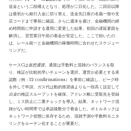
送金という二段構えとなり、処理が二日化した。二回目以降
は最初から銀行入金に切り替え、送金先口座の名義一致や支
店コードまで事前に確認。さらに週末を避け、金融機関の締
め時間前に申請する運用に変更した結果、初回の遅延要因を
解消し、翌営業日午前の着金が安定した。ここで効いたの
は、レール統一と金融機関の稼働時間に合わせたスケジュー
リングだ。
ケースCは
仮想通貨
。通貨は手数料と混雑のバランスを取
り、検証が比較的早いチェーンを選択。運営が必要とする承
認数（例：12 confirmations）を事前に確認し、ピーク時
を外して申請。ガス代は動的推奨値よりも一段高く設定して
出金
の検証スループットを確保。アドレス帳に受取先を登録
し、ミス防止に二重チェックを導入。結果、ネットワーク混
雑がない時間帯では承認後数分で着金した。ボトルネックは
ネットワーク状態に依存するため、混雑予測や手数料モニタ
リングをルーチン化することが重要だ。