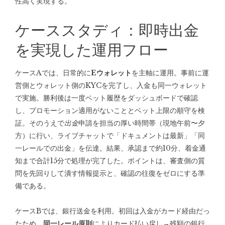
性高く実現する。
ケーススタディ：即時出金
を実現した運用フロー
ケースAでは、日常的に
Eウォレット
を主軸に運用。事前に運
営側とウォレット側のKYCを完了し、入金も同一ウォレット
で実施。勝利後は一度ベット履歴をダッシュボードで確認
し、プロモーション適用がないこととベット上限の順守を検
証。そのうえで
出金
申請を担当の厚い時間帯（現地午前〜夕
方）に行い、ライブチャットで「ドキュメントは最新」「同
一レールでの出金」を伝達。結果、承認まで約10分、着金通
知まで合計15分で処理が完了した。ポイントは、審査側の質
問を先回りして潰す情報提示と、確認の往復をゼロにする準
備である。
ケースBでは、銀行送金を利用。初回は入金がカード経由だっ
たため、
同一レール原則
によりカード払い戻し→残額の銀行