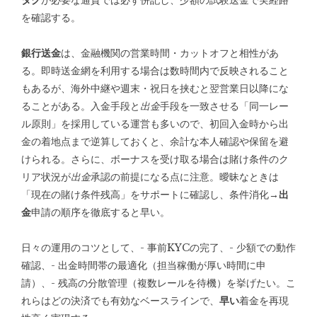
タグ
が必要な通貨では必ず併記し、少額の試験送金で実経路
を確認する。
銀行送金
は、金融機関の営業時間・カットオフと相性があ
る。即時送金網を利用する場合は数時間内で反映されること
もあるが、海外中継や週末・祝日を挟むと翌営業日以降にな
ることがある。入金手段と
出金
手段を一致させる「同一レー
ル原則」を採用している運営も多いので、初回入金時から出
金の着地点まで逆算しておくと、余計な本人確認や保留を避
けられる。さらに、ボーナスを受け取る場合は賭け条件のク
リア状況が
出金
承認の前提になる点に注意。曖昧なときは
「現在の賭け条件残高」をサポートに確認し、条件消化→
出
金
申請の順序を徹底すると早い。
日々の運用のコツとして、- 事前KYCの完了、- 少額での動作
確認、- 出金時間帯の最適化（担当稼働が厚い時間に申
請）、- 残高の分散管理（複数レールを待機）を挙げたい。こ
れらはどの決済でも有効なベースラインで、
早い
着金を再現