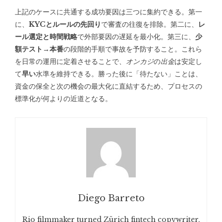
上記のケースに共通する成功要因は三つに集約できる。第一
に、
KYCとルールの先回り
で審査の往復を排除。第二に、
レ
ール選定と時間戦略
で外部要因の遅延を最小化。第三に、
少
額テスト→本番
の段階的手順で事故を予防すること。これら
を日常の運用に定着させることで、
オンカジ
の
出金
は安定し
て
早い
水準を維持できる。勝った後に「待たない」ことは、
資金の保全と次の機会の最大化に直結するため、プロセスの
標準化が何よりの近道となる。
Diego Barreto
Rio filmmaker turned Zürich fintech copywriter.