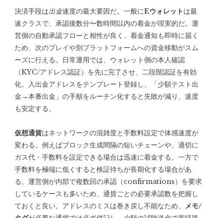
決済手段は
出金
速度の最大要因だ。一般に
Eウォレット
は最
速クラスで、承認後数分〜数時間以内の着金が現実的だ。運
営側の自動承認フローと相性が良く、着金通知も即時に届く
ため、次のプレイや別プラットフォームへの資金移動がスム
ーズに行える。日常運用では、ウォレット側の本人確認
（KYC/アドレス認証）を先に完了させ、二段階認証を有効
化。入出金アドレスをテンプレート登録し、「少額テスト出
金→本番出金」の手順をルーチン化すると失敗が減り、速度
も安定する。
仮想通貨
はネットワークの混雑度と手数料設定で体感速度が
変わる。例えばブロック生成間隔の短いチェーンや、適切に
ガス代・手数料を設定できる場合は迅速に着金する。一方で
手数料を極端に低くすると検証待ちが長期化する場合があ
る。運営側が内部で複数回の承認（confirmations）を要求
しているケースも多いため、通貨ごとの必要承認数を把握し
ておくと良い。アドレスのミスは巻き戻し不能なため、
メモ/