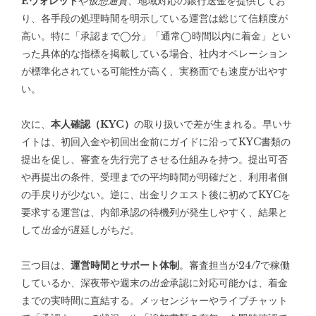
Eウォレット
や
仮想通貨
、地域対応の銀行送金を提供してお
り、各手段の処理時間を明示している運営は総じて信頼度が
高い。特に「承認まで◯分」「通常◯時間以内に着金」とい
った具体的な指標を掲載している場合、社内オペレーション
が標準化されている可能性が高く、実務面でも速度が出やす
い。
次に、
本人確認（KYC）
の取り扱いで差が生まれる。早いサ
イトは、初回入金や初回出金前にガイドに沿ってKYC書類の
提出を促し、審査を先行完了させる仕組みを持つ。提出可否
や再提出の条件、受理までの平均時間が明確だと、利用者側
の手戻りが少ない。逆に、出金リクエスト後に初めてKYCを
要求する運営は、内部承認の待機列が発生しやすく、結果と
して
出金
が遅延しがちだ。
三つ目は、
運営時間とサポート体制
。審査担当が24/7で稼働
しているか、深夜帯や週末の
出金
承認に対応可能かは、着金
までの実時間に直結する。メッセンジャーやライブチャット