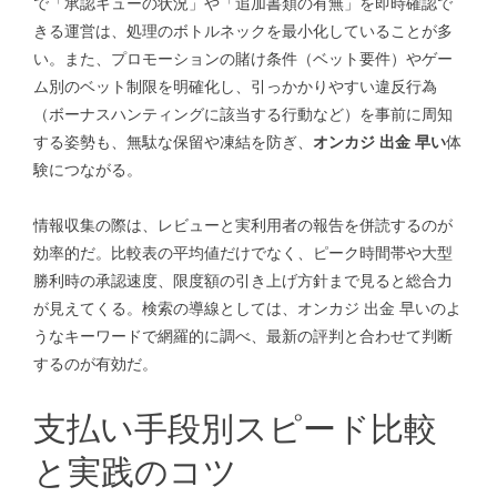
で「承認キューの状況」や「追加書類の有無」を即時確認で
きる運営は、処理のボトルネックを最小化していることが多
い。また、プロモーションの賭け条件（ベット要件）やゲー
ム別のベット制限を明確化し、引っかかりやすい違反行為
（ボーナスハンティングに該当する行動など）を事前に周知
する姿勢も、無駄な保留や凍結を防ぎ、
オンカジ 出金 早い
体
験につながる。
情報収集の際は、レビューと実利用者の報告を併読するのが
効率的だ。比較表の平均値だけでなく、ピーク時間帯や大型
勝利時の承認速度、限度額の引き上げ方針まで見ると総合力
が見えてくる。検索の導線としては、
オンカジ 出金 早い
のよ
うなキーワードで網羅的に調べ、最新の評判と合わせて判断
するのが有効だ。
支払い手段別スピード比較
と実践のコツ