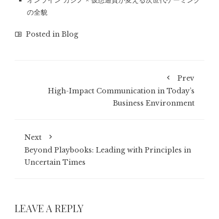
オンライン カジノ × 仮想通貨が変える次世代ゲーミング
の全貌
Posted in
Blog
Prev
High-Impact Communication in Today’s
Business Environment
Next
Beyond Playbooks: Leading with Principles in
Uncertain Times
LEAVE A REPLY