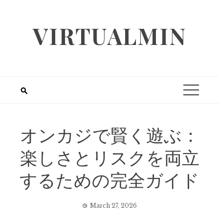
Skip
to
VIRTUALMIN
content
オンカジで賢く遊ぶ：
楽しさとリスクを両立
するための完全ガイド
March 27, 2026