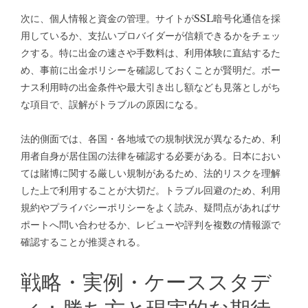
次に、個人情報と資金の管理。サイトがSSL暗号化通信を採
用しているか、支払いプロバイダーが信頼できるかをチェッ
クする。特に出金の速さや手数料は、利用体験に直結するた
め、事前に出金ポリシーを確認しておくことが賢明だ。ボー
ナス利用時の出金条件や最大引き出し額なども見落としがち
な項目で、誤解がトラブルの原因になる。
法的側面では、各国・各地域での規制状況が異なるため、利
用者自身が居住国の法律を確認する必要がある。日本におい
ては賭博に関する厳しい規制があるため、法的リスクを理解
した上で利用することが大切だ。トラブル回避のため、利用
規約やプライバシーポリシーをよく読み、疑問点があればサ
ポートへ問い合わせるか、レビューや評判を複数の情報源で
確認することが推奨される。
戦略・実例・ケーススタデ