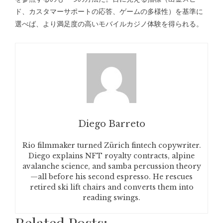
ド、カスタマーサポートの応答、ゲームの多様性）を基準に
選べば、より満足度の高いモバイルカジノ体験を得られる。
Diego Barreto
Rio filmmaker turned Zürich fintech copywriter.
Diego explains NFT royalty contracts, alpine
avalanche science, and samba percussion theory
—all before his second espresso. He rescues
retired ski lift chairs and converts them into
reading swings.