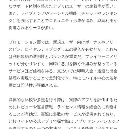
なサポート体制を整えたアプリはユーザーの定着率が高い。
また、ライブカジノやソーシャル機能（チャットやランキン
グ）を強化することでコミュニティ形成が進み、継続利用が
促進されるケースが多い。
プロモーション面では、新規ユーザー向けボーナスやフリー
スピン、ロイヤルティプログラムの導入が有効だが、これら
は利用規約の透明性とバランスが重要だ。プレイヤーにメリ
ットが分かりやすく、同時に悪用を防ぐ仕組みが整っている
サービスほど信頼を得る。支払いでは即時入金・迅速な出金
処理を実現することで差別化でき、特にモバイル中心の若年
層には即時性が評価される。
具体的な比較や参照を行う際は、実際のアプリを評価するた
めにレビューや運営情報、ライセンス情報を総合的に判断す
ることが有効だ。実際に多数のサービスが提供されており、
比較サイトや公式アプリで探す際は
アプリ オンラインカジノ
を参照するのも一つの方法だ。目に見える指標（出金スピー