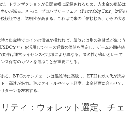
性だ。トランザクションが公開台帳に記録されるため、入出金の痕跡は
が減る。さらに、プロバブリーフェア（Provably Fair）対応の
を後検証でき、透明性が高まる。これは従来の「信頼頼み」からの大き
金時と出金時でコインの価値が揺れれば、勝敗とは別の為替差が生じう
/USDCなど）を活用してベース通貨の価値を固定し、ゲームの期待値
の要件は運営ライセンスや地域により異なる。匿名性が高いといって
センス保有のカジノを選ぶことが重要になる。
ある。BTCのオンチェーンは混雑時に高騰し、ETHもガス代が読み
コスト・高速が魅力。遊ぶタイトルやベット頻度、出金頻度に合わせて、
合リターンを左右する。
ュリティ：ウォレット選定、チェ