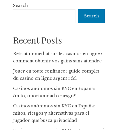
Search
Search
Recent Posts
Retrait immédiat sur les casinos en ligne :
comment obtenir vos gains sans attendre
Jouer en toute confiance : guide complet
du casino en ligne argent réel
Casinos anónimos sin KYC en España:
¿mito, oportunidad o riesgo?
Casinos anónimos sin KYC en España:
mitos, riesgos y alternativas para el
jugador que busca privacidad