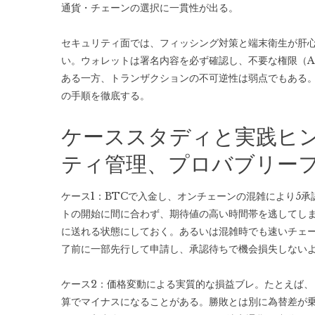
通貨・チェーンの選択に一貫性が出る。
セキュリティ面では、フィッシング対策と端末衛生が肝心
い。ウォレットは署名内容を必ず確認し、不要な権限（Al
ある一方、トランザクションの不可逆性は弱点でもある
の手順を徹底する。
ケーススタディと実践ヒ
ティ管理、プロバブリー
ケース1：BTCで入金し、オンチェーンの混雑により5
トの開始に間に合わず、期待値の高い時間帯を逃してし
に送れる状態にしておく。あるいは混雑時でも速いチェー
了前に一部先行して申請し、承認待ちで機会損失しない
ケース2：価格変動による実質的な損益ブレ。たとえば
算でマイナスになることがある。勝敗とは別に為替差が