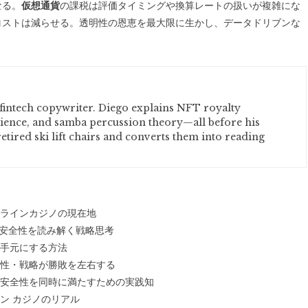
なる。
仮想通貨
の課税は評価タイミングや換算レートの扱いが複雑にな
コストは減らせる。透明性の恩恵を最大限に生かし、データドリブンな
fintech copywriter. Diego explains NFT royalty
cience, and samba percussion theory—all before his
etired ski lift chairs and converts them into reading
ラインカジノの現在地
と安全性を読み解く戦略思考
手元にする方法
性・戦略が勝敗を左右する
安全性を同時に満たすための実践知
ン カジノのリアル