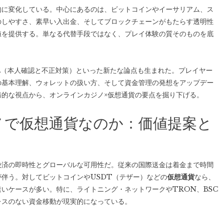
的に変化している。中心にあるのは、ビットコインやイーサリアム、ス
のしやすさ、素早い入出金、そしてブロックチェーンがもたらす透明性
値を提供する。単なる代替手段ではなく、プレイ体験の質そのものを底
L（本人確認と不正対策）といった新たな論点も生まれた。プレイヤー
の基本理解、ウォレットの扱い方、そして資金管理の発想をアップデー
的な視点から、オンラインカジノ×仮想通貨の要点を掘り下げる。
ノで仮想通貨なのか：価値提案と
決済の即時性とグローバルな可用性だ。従来の国際送金は着金まで時間
が伴う。対してビットコインやUSDT（テザー）などの
仮想通貨
なら、
いケースが多い。特に、ライトニング・ネットワークやTRON、BSC
レスのない資金移動が現実的になっている。