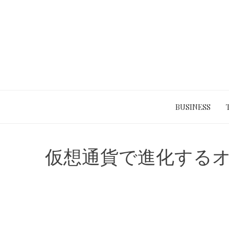
Skip
to
content
BUSINESS
仮想通貨で進化する