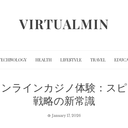
VIRTUALMIN
TECHNOLOGY
HEALTH
LIFESTYLE
TRAVEL
EDUCA
オンラインカジノ体験：スピ
戦略の新常識
January 17, 2026