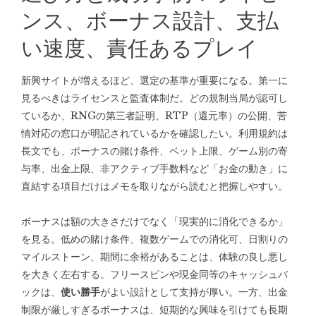
ンス、ボーナス設計、支払
い速度、責任あるプレイ
新興サイトが増えるほど、選定の基準が重要になる。第一に
見るべきはライセンスと監査体制だ。どの規制当局が認可し
ているか、RNGの第三者証明、RTP（還元率）の公開、苦
情対応の窓口が明記されているかを確認したい。利用規約は
長文でも、ボーナスの賭け条件、ベット上限、ゲーム別の寄
与率、出金上限、非アクティブ手数料など「お金の動き」に
直結する項目だけはメモを取りながら読むと把握しやすい。
ボーナスは額の大きさだけでなく「現実的に消化できるか」
を見る。低めの賭け条件、複数ゲームでの消化可、日割りの
マイルストーン、期間に余裕があることは、体験の良し悪し
を大きく左右する。フリースピンや現金同等のキャッシュバ
ックは、
使い勝手
がよい設計として支持が厚い。一方、出金
制限が厳しすぎるボーナスは、短期的な興味を引けても長期