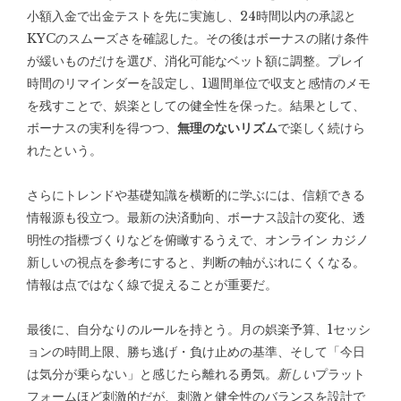
小額入金で出金テストを先に実施し、24時間以内の承認と
KYCのスムーズさを確認した。その後はボーナスの賭け条件
が緩いものだけを選び、消化可能なベット額に調整。プレイ
時間のリマインダーを設定し、1週間単位で収支と感情のメモ
を残すことで、娯楽としての健全性を保った。結果として、
ボーナスの実利を得つつ、
無理のないリズム
で楽しく続けら
れたという。
さらにトレンドや基礎知識を横断的に学ぶには、信頼できる
情報源も役立つ。最新の決済動向、ボーナス設計の変化、透
明性の指標づくりなどを俯瞰するうえで、
オンライン カジノ
新しい
の視点を参考にすると、判断の軸がぶれにくくなる。
情報は点ではなく線で捉えることが重要だ。
最後に、自分なりのルールを持とう。月の娯楽予算、1セッシ
ョンの時間上限、勝ち逃げ・負け止めの基準、そして「今日
は気分が乗らない」と感じたら離れる勇気。
新しい
プラット
フォームほど刺激的だが、刺激と健全性のバランスを設計で