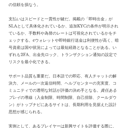
の信頼を損なう。
支払いはスピードと一貫性が鍵だ。掲載の「即時出金」が
SLAとして具体化されているか、追加KYCの条件が明示され
ているか、手数料や為替のレートは可視化されているかをチ
ェックする。eウォレットや即時銀行送金は利便性が高く、暗
号資産は国や状況によっては最短経路となることがある。い
ずれも2FA、出金先ロック、トランザクション通知の設定で
リスクを最小化できる。
サポート品質も重要だ。日本語での即応、有人チャットの解
決力、メールの一次返信時間、ヘルプセンターの充実度、コ
ミュニティでの透明な対話が評価の決め手となる。
責任ある
プレイ
の導線（入金制限、時間制限、自己排除、クールダウ
ン）がトップナビにあるサイトは、長期利用を見据えた設計
思想が感じられる。
実例として、あるプレイヤーは新興サイトを評価する際に、