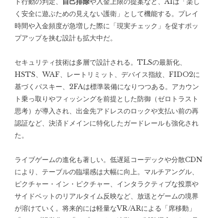
ト行動の判定、
自己排除
や入金上限の提案など、AIは「楽し
く安全に遊ぶための見えない護衛」として機能する。プレイ
時間や入金頻度が急増した際に「現実チェック」を促すポッ
プアップを挟む設計も拡大中だ。
セキュリティ技術は多層で設計される。TLSの最新化、
HSTS、WAF、レートリミット、デバイス指紋、FIDO2に
基づくパスキー、2FAは標準装備になりつつある。アカウン
ト乗っ取りやフィッシングを前提とした防御（ゼロトラスト
思考）が導入され、出金先アドレスのロックや支払い前の再
認証など、決済ドメインに特化したガードレールも強化され
た。
ライブゲームの進化も著しい。低遅延コーデックや分散CDN
により、テーブルの臨場感は大幅に向上。マルチアングル、
ピクチャー・イン・ピクチャー、インタラクティブな投票や
サイドベットのリアルタイム反映など、放送とゲームの境界
が溶けていく。将来的には軽量なVR/ARによる「席移動」