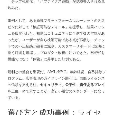
「チップ視覚化」「ハプティクス連動」が試験導入される見
込みだ。
事例として、ある新興プラットフォームはルーレットの各ス
ピンに対して「検証可能なディール」を提示し、結果ハッシ
ュを履歴化した。初期はコミュニティに半信半疑の空気があ
ったが、ユーザーが自ら検証可能である点が拡散し、チャッ
トでの不正疑惑が顕著に減少。カスタマーサポートは説明に
割く時間を短縮し、プロダクト改善に注力できた。
透明性
を
機能ではなく「体験」に昇華した好例である。
規制との整合も重要だ。AML/KYC、年齢確認、自己排除プ
ログラム、広告表現のガイドライン順守は、国際ライセンス
の信頼を支える柱。
セキュリティ
、
公平性
、
責任あるプレイ
を三位一体で示すことが、
新しい
運営のスタンダードになっ
ている。
選び方と成功事例：ライセ