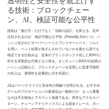
透明性と安全性を底上げす
る技術：ブロックチェー
ン、AI、検証可能な公平性
技術は「遊び方」だけでなく「信頼の設計」を変える。近年
注目されるのが、
検証可能な公平性（Provably Fair）
だ。ハ
ッシュ化されたサーバーシードとプレイヤーシード、ソルト
を用い、ベット結果が改ざんされていないかを後から誰でも
検証できる仕組みは、従来のブラックボックス化したRNGに
対する革新的な代替となり得る。オンチェーンRNGや結果の
ハッシュ記録など、ブロックチェーンを活用した監査可能性
の向上は、透明性を定量的に示す武器だ。
AIはパーソナライズと安全性の両輪で活用される。おすすめ
ゲームやプロモーションの最適化は一般的だが、もっと重要
なのは不正検知とアカウント保護である。異常なアクセスパ
ターン、チェーンアナリティクスによる資金トレース、ボッ