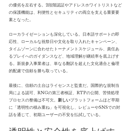
の優劣を左右する。2段階認証やアドレスホワイトリストなど
の保護機能は、利便性とセキュリティの両立を支える重要要
素となった。
ローカライゼーションも深化している。日本語サポートの即
応性、ローカルな祝祭日や文化を取り入れたキャンペーン、
タイムゾーンに合わせたトーナメントスケジュール、責任あ
るプレイへのガイダンスなど、地域理解が継続率を底上げす
る。新規参入事業者は、単なる翻訳を超えた文化適合と倫理
的配慮で信頼を勝ち取っている。
最後に、信頼の土台はライセンスと監査だ。国際的な規制当
局による認可、RNGの第三者検証、RTPの公開、苦情処理
プロセスの整備は不可欠。
新しい
プラットフォームほど早期
に「透明性の積み重ね」を可視化し、レビューやSNSでの対
話を通じて、初期ユーザーの不安を払拭している。