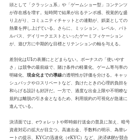
頭として「クラッシュ系」や「ゲームショー型」コンテンツ
が存在感を増す。短時間で結果が出るテンポ感、視覚的な盛
り上がり、コミュニティチャットとの連動が、娯楽としての
熱量を押し上げている。さらに、ミッション、レベル、バト
ルパス、デイリークエストといったゲーミフィケーション
が、遊び方に中期的な目標とリテンションの軸を与える。
差別化はUIの表層にとどまらない。ボーナスの「使いやす
さ」は競争の最前線で、賭け条件の軽量化、ゲーム寄与率の
明確化、
現金化までの導線
の透明性が評価を分ける。キャッ
シュバックやロスリベートなど、負けたときの心理的負担を
和らげる設計も好評だ。一方で、過度な出金上限や不明瞭な
規約は離脱の引き金となるため、利用規約の可視化が急速に
進んでいる。
決済面では、eウォレットや即時銀行送金の普及に加え、暗号
資産対応の拡大が目立つ。高速出金、手数料の明示、為替レ
ートの提示、KYCの迅速化（eKYC）など、
決済体験
が競合