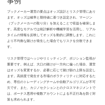
事例
ブックメーカー運営の要点はオッズ設計とリスク管理にあり
ます。オッズは確率と期待値に基づき設定され、マージン
（ブックメーカーの取り分）を加えることで収益を確保しま
す。高度なモデルでは統計解析や機械学習を活用し、リアル
タイムの情報を反映してオッズを動的に調整します。これに
より不均衡な賭けが発生した場合でもリスクを分散できま
す。
リスク管理ではヘッジやリミッティング、ポジション監視が
重要です。例えば、大口の賭けが一方向に偏った場合、運営
はオッズを変更するか、必要に応じて賭け額の上限を設定し
ます。高頻度で発生する市場のボラティリティに対応するた
め、専任のトレーディングチームや自動アルゴリズムが不可
欠です。また、カジノセクションとのクロスマネジメントで
は、ボーナス悪用や複数アカウントによる不正行為を防ぐ対
策も求められます。