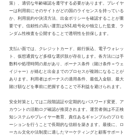
策）、適切な年齢確認を遵守する必要があります。プレイヤ
ーは利用前にそのサイトがどの国のライセンスを持っている
か、利用規約や決済方法、出金ポリシーを確認することが重
要です。信頼性の高い運営はSSL暗号化や独立した監査、ラ
ンダム性検査を公開することで透明性を担保します。
支払い面では、クレジットカード、銀行振込、電子ウォレッ
ト、仮想通貨など多様な選択肢が存在します。各方法には手
数料や処理時間の差があり、ボーナス条件（賭け条件＝ウェ
イジャー）が絡むと出金までのプロセスが複雑になることが
あります。利用者はボーナスの適用条件、最低入金額、最大
賭け額などを事前に把握することで不利益を避けられます。
安全対策としては二段階認証や定期的なパスワード変更、ア
カウントの活動ログ確認が推奨されます。運営者側は不正検
知システムやプレイヤー教育、責任あるギャンブルのプロモ
ーションを行うことで長期的な信頼を築きます。最後に、ロ
ーカル文化や法制度に適したマーケティングと顧客サポート