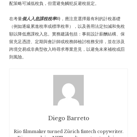
配策略可減低稅負，但需避免觸犯反避稅規定。
在考量
個人入息課稅稅率
時，應注意選擇最有利的計稅基礎
（例如逐級累進稅率或標準稅率），以及善用法定扣減和免稅
額以降低應課稅入息。實務建議包括：事前設計薪酬結構、保
留充足憑證、定期與會計師或稅務師檢討稅務安排，並在涉及
跨境交易或非典型收入時尋求專業意見，以避免未來補稅或罰
則風險。
Diego Barreto
Rio filmmaker turned Zürich fintech copywriter.