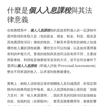
什麼是
個人入息課稅
與其法
律意義
在稅務體系中，
個人入息課稅
指的是政府對個人於一定課稅年
度內取得的各類入息（包括薪金、佣金、租金、利息、股息及
其他應課稅項目）徵收的稅款。了解其本質有助於納稅人知道
哪些收入屬於課稅範圍、哪些支出可以扣減，以及如何選擇最
有利的申報方式。香港的稅制與其他司法區有所不同，主要採
用薪俸稅、利得稅及物業稅等並存的方式，並可在符合條件下
選擇以
個人入息課稅
（即個人評稅/Personal Assessment）
整合不同來源的收入，以求達到稅務最優化。
實務上，納稅人須按規定保存相關收入及扣減憑證，於指定期
限內向稅務局提交申報表。個人入息課稅的核心原則是「按能
力支付」與「收入來源透明」，因此常見的扣除項目如強積金
供款、按揭利息（在限額內）、教育及贍養費用等，都會影響