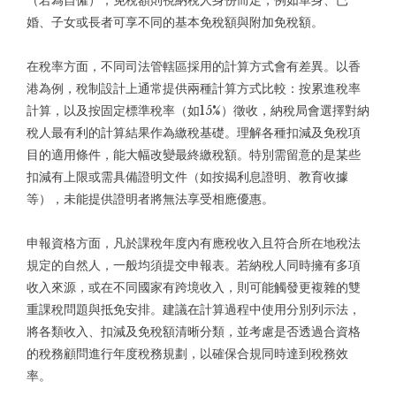
（若為自僱）；免稅額則視納稅人身份而定，例如單身、已
婚、子女或長者可享不同的基本免稅額與附加免稅額。
在稅率方面，不同司法管轄區採用的計算方式會有差異。以香
港為例，稅制設計上通常提供兩種計算方式比較：按累進稅率
計算，以及按固定標準稅率（如15%）徵收，納稅局會選擇對納
稅人最有利的計算結果作為繳稅基礎。理解各種扣減及免稅項
目的適用條件，能大幅改變最終繳稅額。特別需留意的是某些
扣減有上限或需具備證明文件（如按揭利息證明、教育收據
等），未能提供證明者將無法享受相應優惠。
申報資格方面，凡於課稅年度內有應稅收入且符合所在地稅法
規定的自然人，一般均須提交申報表。若納稅人同時擁有多項
收入來源，或在不同國家有跨境收入，則可能觸發更複雜的雙
重課稅問題與抵免安排。建議在計算過程中使用分別列示法，
將各類收入、扣減及免稅額清晰分類，並考慮是否透過合資格
的稅務顧問進行年度稅務規劃，以確保合規同時達到稅務效
率。