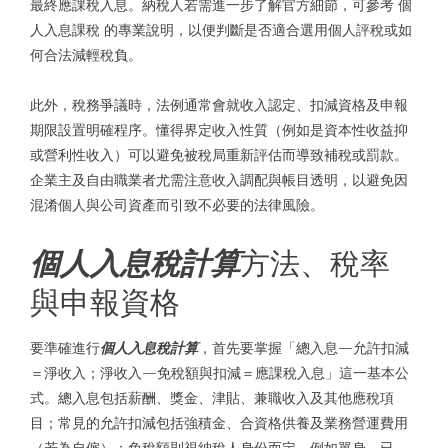
最終應課稅入息。納稅人若需進一步了解官方細節，可參考
個
人入息課稅
的專業說明，以便判斷是否適合選用個人評稅或如
何合法減輕稅負。
此外，稅務爭議時，法例通常會就收入認定、扣減資格及申報
期限設置明確程序。懂得界定收入性質（例如是資本性收益抑
或營利性收入）可以避免被稅局重新評估而導致補稅或罰款。
企業主及自由職業者尤需注意收入調配與帳目透明，以避免因
混淆個人與公司資產而引致不必要的法律風險。
個人入息稅計算
方法、稅率
與申報資格
要準確進行
個人入息稅計算
，首先要掌握「總入息—允許扣減
＝淨收入；淨收入—免稅額與扣減＝應課稅入息」這一基本公
式。總入息包括薪酬、獎金、津貼、兼職收入及其他應稅項
目；常見的允許扣減包括強積金、合資格供養及業務營運費用